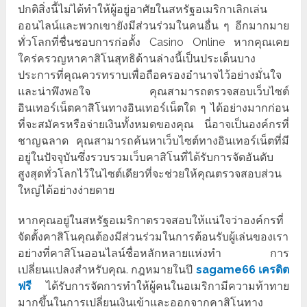
ปกติสิ่งนี้ไม่ได้ทำให้ผู้อยู่อาศัยในสหรัฐอเมริกาเลิกเล่น
ออนไลน์และพวกเขายังมีส่วนร่วมในคนอื่น ๆ อีกมากมาย
ทั่วโลกที่ชื่นชอบการก่อตั้ง Casino Online หากคุณเคย
ใคร่ครวญหาคาสิโนสุทธิด้านล่างนี้เป็นประเด็นบาง
ประการที่คุณควรทราบเพื่อถือครองอำนาจไว้อย่างมั่นใจ
และน่าพึงพอใจ คุณสามารถตรวจสอบเว็บไซต์
อินเทอร์เน็ตคาสิโนทางอินเทอร์เน็ตใด ๆ ได้อย่างมากก่อน
ที่จะสมัครหรือจ่ายเงินทั้งหมดของคุณ นี่อาจเป็นองค์กรที่
ชาญฉลาด คุณสามารถค้นหาเว็บไซต์ทางอินเทอร์เน็ตที่มี
อยู่ในปัจจุบันซึ่งรวบรวมเว็บคาสิโนที่ได้รับการจัดอันดับ
สูงสุดทั่วโลกไว้ในไซต์เดียวที่จะช่วยให้คุณตรวจสอบส่วน
ใหญ่ได้อย่างง่ายดาย
หากคุณอยู่ในสหรัฐอเมริกาตรวจสอบให้แน่ใจว่าองค์กรที่
จัดตั้งคาสิโนคุณต้องมีส่วนร่วมในการต้อนรับผู้เล่นของเรา
อย่างที่คาสิโนออนไลน์ชื่อหลักหลายแห่งทำ การ
เปลี่ยนแปลงสำหรับคุณ. กฎหมายในปี
sagame66 เครดิต
ฟรี
ได้รับการจัดการทำให้ผู้คนในอเมริกามีความท้าทาย
มากขึ้นในการเปลี่ยนเงินเข้าและออกจากคาสิโนทาง