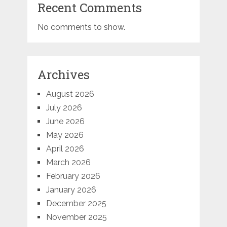
Recent Comments
No comments to show.
Archives
August 2026
July 2026
June 2026
May 2026
April 2026
March 2026
February 2026
January 2026
December 2025
November 2025