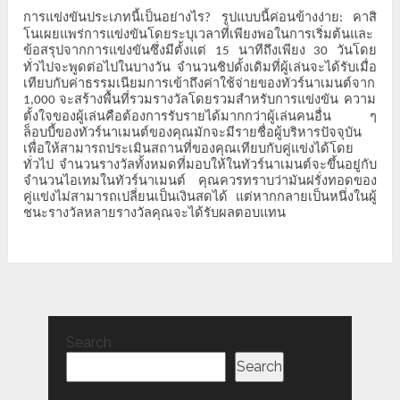
การแข่งขันประเภทนี้เป็นอย่างไร
รูปแบบนี้ค่อนข้างง่าย
คาสิ
?
:
โนเผยแพร่การแข่งขันโดยระบุเวลาที่เพียงพอในการเริ่มต้นและ
ข้อสรุปจากการแข่งขันซึ่งมีตั้งแต่
นาทีถึงเพียง
วันโดย
15
30
ทั่วไปจะพูดต่อไปในบางวัน
จำนวนชิปดั้งเดิมที่ผู้เล่นจะได้รับเมื่อ
เทียบกับค่าธรรมเนียมการเข้าถึงค่าใช้จ่ายของทัวร์นาเมนต์จาก
จะสร้างพื้นที่รวมรางวัลโดยรวมสำหรับการแข่งขัน
ความ
1,000
ตั้งใจของผู้เล่นคือต้องการรับรายได้มากกว่าผู้เล่นคนอื่น
ๆ
ล็อบบี้ของทัวร์นาเมนต์ของคุณมักจะมีรายชื่อผู้บริหารปัจจุบัน
เพื่อให้สามารถประเมินสถานที่ของคุณเทียบกับคู่แข่งได้โดย
ทั่วไป
จำนวนรางวัลทั้งหมดที่มอบให้ในทัวร์นาเมนต์จะขึ้นอยู่กับ
จำนวนไอเทมในทัวร์นาเมนต์
คุณควรทราบว่ามันฝรั่งทอดของ
คู่แข่งไม่สามารถเปลี่ยนเป็นเงินสดได้
แต่หากกลายเป็นหนึ่งในผู้
ชนะรางวัลหลายรางวัลคุณจะได้รับผลตอบแทน
Search
Search