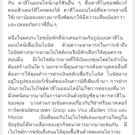
กัน คาสิโนออนไลน์เวอร์ชันอื่น ๆ คือคาสิโนซอฟต์แวร์
คอมพิวเตอร์ที่โหลดลงได้ คาสิโนออนไลน์ที่หลากหลายนี้
ใช้เวลาน้อยลงอย่างมากจึงพัฒนาให้มีความเสี่ยงน้อยกว่า
และปลอดภัยกว่าที่อื่น ๆ
หนึ่งในผลประโยชน์หลักที่นำเสนอร่วมกับรูปแบบคาสิโน
ออนไลน์เพื่อเป็นโบนัส ด้วยความสามารถในการเข้าถึง
โบนัสต่างๆมากมายเว็บไซต์เกมจึงมีตัวเลือกให้คุณตรวจ
สอบมือ มีเว็บไซต์มากมายที่ให้เงินแก่คุณโดยไม่จำเป็น
ต้องสร้างเงินใด ๆ นอกจากนี้คุณสามารถค้นหาบุคคลอื่นที่
ต้องการให้คุณทำการฝากเงินหลักเพื่อรับโบนัส โบนัสอาจ
อยู่ในรูปของเปอร์เซ็นต์ของเงินดาวน์ที่เพิ่มเข้ามา การฝาก
เงินภายในเว็บไซต์คาสิโนออนไลน์ไม่ใช่การต่อรองที่มาก
มีเทคนิคมากมายในการฝากเงินด้วยบัญชีธนาคารคาสิโน
ของคุณ บางส่วนรวมข้อตกลงเกี่ยวกับวีซ่าหรือมาสเตอร์
การ์ดเช่นบัตรอวยพร Grasp และ Visa เมื่อบัตร Visa และ
Master เป็นที่ยอมรับในเว็บไซต์เล่นเกมส่วนใหญ่ใน
ปัจจุบันก็มีทางเลือกของธุรกิจธนาคารมากมายเช่นกัน มี
เว็บไซต์การพนันที่เสนอให้คุณซื้อสินค้าทดแทนไม่ว่าจะ