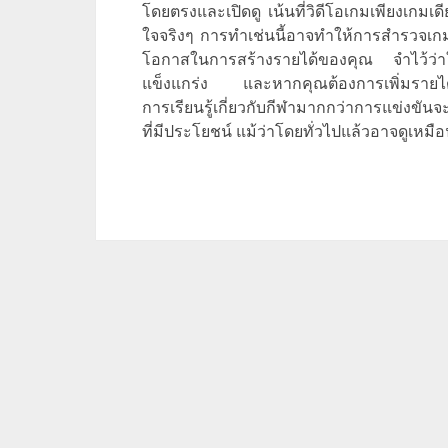
โดยตรงและเปิดดู เน้นที่วิดีโอเกมเพียงเกมเด
ใจจริงๆ การทำเช่นนี้อาจทำให้การสำรวจเกมง
โอกาสในการสร้างรายได้ของคุณ จำไว้ว่าใน
แข็งแกร่ง และหากคุณต้องการเพิ่มรายได้ท
การเรียนรู้เกี่ยวกับกีฬามากกว่าการแข่งขัน
ที่มีประโยชน์ แม้ว่าโดยทั่วไปแล้วอาจดูเหมื