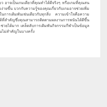
ียว อาจเป็นเกมเดียวที่คุณทำได้ดีจริงๆ หรือเกมที่คุณสน
่ายขึ้น บวกกับความรู้ของคุณเกี่ยวกับเกมอาจช่วยเพิ่ม
การเดิมพันเช่นเดียวกับทุกสิ่ง ความเข้าใจคือความ
ี่สำคัญซึ่งคุณสามารถติดตามผลงานการพนันได้ดีขึ้น
จะช่วยได้มาก เคล็ดลับการเดิมพันกิจกรรมกีฬาเป็นข้อมูล
อนไม่สำคัญในบางครั้ง