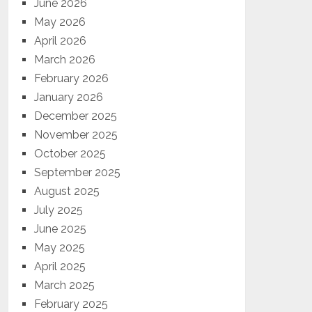
June 2026
May 2026
April 2026
March 2026
February 2026
January 2026
December 2025
November 2025
October 2025
September 2025
August 2025
July 2025
June 2025
May 2025
April 2025
March 2025
February 2025