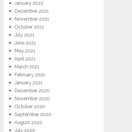
January 2022
December 2021
November 2021
October 2021
July 2021
June 2021
May 2021
April 2021
March 2021
February 2021
January 2021
December 2020
November 2020
October 2020
September 2020
August 2020
July 2020