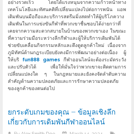
อย่างรวดเร็ว โดยได้แรงหนุนจากความก้าวหน้าทาง
เทคโนโลยีและทัศนคติที่เปลี่ยนแปลงไปต่อการพนัน แอพ
เดิมพันบนมือถือและบริการสตรีมมิ่งสดทำให้ผู้บริโภควาง
เดิมพันในการแข่งขันกีฬาที่พวกเขาชื่นชอบได้ง่ายกว่าที่
เคยจากความสะดวกสบายในบ้านของพวกเขาเอง ในขณะ
ที่ความร่วมมือระหว่างลีกกีฬาและผู้ให้บริการเดิมพันได้
ช่วยขับเคลื่อนกิจกรรมหลักและดึงดูดลูกค้าใหม่ เนื่องจาก
ภูมิทัศน์ด้านกฎระเบียบยังคงมีการพัฒนาอย่างต่อเนื่อง ผู้
ให้บริ
fun888 games
กีฬาออนไลน์จะต้องระมัดระวัง
และปรับตัวได้ เพื่อให้มั่นใจว่าพวกเขาจะติดตามการ
เปลี่ยนแปลงใด ๆ ในกฎหมายและยังคงจัดลำดับความ
สำคัญด้านความปลอดภัยและการรักษาความปลอดภัย
ของลูกค้าของตนต่อไป
ยกระดับเกมของคุณ – ข้อมูลเชิงลึก
เกี่ยวกับการเดิมพันกีฬาออนไลน์
By
Alex Smith Doe
March 14, 2024