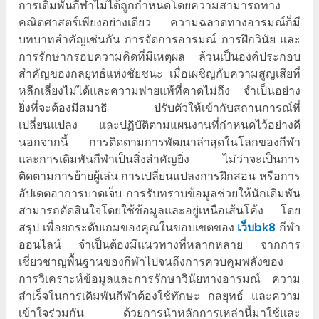
การเดิมพันกีฬาไม่ได้ถูกกำหนดโดยความสามารถทาง
คณิตศาสตร์เพียงอย่างเดียว ความฉลาดทางอารมณ์ก็มี
บทบาทสำคัญเช่นกัน การจัดการอารมณ์ การฝึกวินัย และ
การรักษากรอบความคิดที่มีเหตุผล ล้วนเป็นองค์ประกอบ
สำคัญของกลยุทธ์แห่งชัยชนะ เมื่อเผชิญกับความสูญเสียที่
หลีกเลี่ยงไม่ได้และความพ่ายแพ้ที่คาดไม่ถึง จำเป็นอย่าง
ยิ่งที่จะต้องมีสมาธิ ปรับตัวให้เข้ากับสถานการณ์ที่
เปลี่ยนแปลง และปฏิบัติตามแผนงานที่กำหนดไว้อย่างดี
นอกจากนี้ การติดตามการพัฒนาล่าสุดในโลกของกีฬา
และการเดิมพันกีฬาเป็นสิ่งสำคัญยิ่ง ไม่ว่าจะเป็นการ
ติดตามการย้ายผู้เล่น การเปลี่ยนแปลงการฝึกสอน หรือการ
อัปเดตอาการบาดเจ็บ การรับทราบข้อมูลช่วยให้นักเดิมพัน
สามารถตัดสินใจโดยใช้ข้อมูลและอยู่เหนือเส้นโค้ง โดย
สรุป เพื่อยกระดับเกมของคุณในขอบเขตของ
เว็บbk8
กีฬา
ออนไลน์ จำเป็นต้องมีแนวทางที่หลากหลาย จากการ
เชี่ยวชาญพื้นฐานของกีฬาไปจนถึงการควบคุมพลังของ
การวิเคราะห์ข้อมูลและการรักษาวินัยทางอารมณ์ ความ
สำเร็จในการเดิมพันกีฬาต้องใช้ทักษะ กลยุทธ์ และความ
เข้าใจร่วมกัน ด้วยการนำหลักการเหล่านี้มาใช้และ