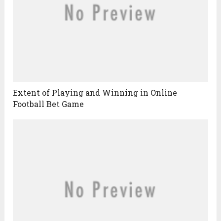
Extent of Playing and Winning in Online
Football Bet Game