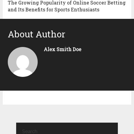
The Growing Popularity of Online Soccer Betting
and Its Benefits for Sports Enthusiasts
About Author
Alex Smith Doe
Search