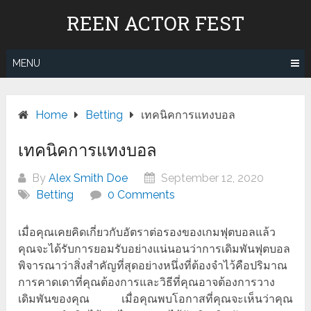
Skip
REEN ACTOR FEST
to
content
MENU
Home
Betting
เทคนิคการแทงบอล
เทคนิคการแทงบอล
By
Alex Smith Doe
September 12, 2020
Betting
0 Comments
เมื่อคุณเคยคิดเกี่ยวกับอัตราต่อรองของเกมฟุตบอลแล้ว
คุณจะได้รับการยอมรับอย่างแน่นอนว่าการเดิมพันฟุตบอล
พิจารณาว่าสิ่งสำคัญที่สุดอย่างหนึ่งที่ต้องจำไว้คือปริมาณ
การคาดเดาที่คุณต้องการและวิธีที่คุณอาจต้องการวาง
เดิมพันของคุณ เมื่อคุณพบโอกาสที่คุณจะเห็นว่าคุณ