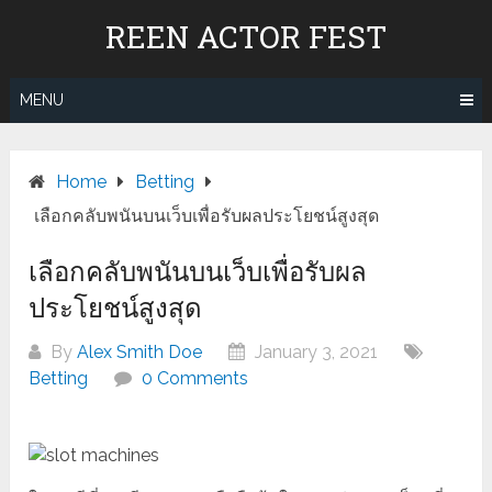
Skip
REEN ACTOR FEST
to
content
MENU
Home
Betting
เลือกคลับพนันบนเว็บเพื่อรับผลประโยชน์สูงสุด
เลือกคลับพนันบนเว็บเพื่อรับผล
ประโยชน์สูงสุด
By
Alex Smith Doe
January 3, 2021
Betting
0 Comments