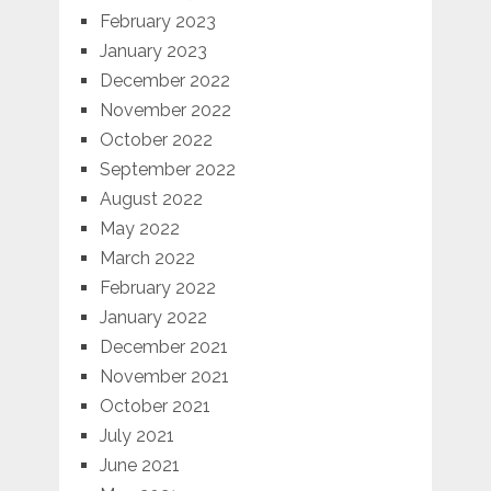
February 2023
January 2023
December 2022
November 2022
October 2022
September 2022
August 2022
May 2022
March 2022
February 2022
January 2022
December 2021
November 2021
October 2021
July 2021
June 2021