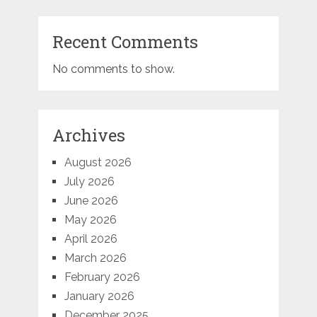
Recent Comments
No comments to show.
Archives
August 2026
July 2026
June 2026
May 2026
April 2026
March 2026
February 2026
January 2026
December 2025