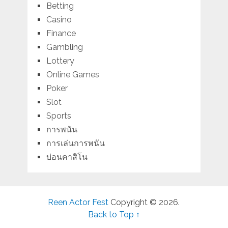
Betting
Casino
Finance
Gambling
Lottery
Online Games
Poker
Slot
Sports
การพนัน
การเล่นการพนัน
บ่อนคาสิโน
Reen Actor Fest
Copyright © 2026.
Back to Top ↑