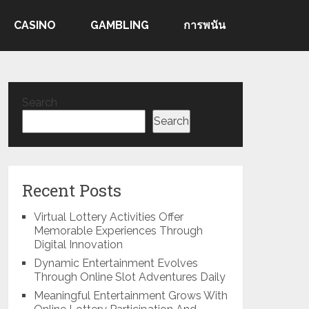
CASINO
GAMBLING
การพนัน
Search
Search
Recent Posts
Virtual Lottery Activities Offer
Memorable Experiences Through
Digital Innovation
Dynamic Entertainment Evolves
Through Online Slot Adventures Daily
Meaningful Entertainment Grows With