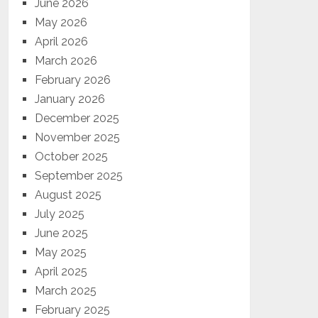
June 2026
May 2026
April 2026
March 2026
February 2026
January 2026
December 2025
November 2025
October 2025
September 2025
August 2025
July 2025
June 2025
May 2025
April 2025
March 2025
February 2025