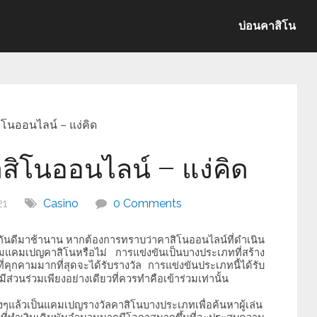
บ่อนคาสิโน
ิโนออนไลน์ – แง่คิด
สิโนออนไลน์ – แง่คิด
21
Casino
0 Comments
กันดีมาช้านาน
หากต้องการทราบว่าคาสิโนออนไลน์ที่ดำเนิน
ุ่มแคมเปญคาสิโนหรือไม่
การแข่งขันเป็นบางประเภทที่สร้าง
ี่คุกคามมากที่สุดจะได้รับรางวัล
การแข่งขันประเภทนี้ได้รับ
ีส่วนร่วมเพียงอย่างเดียวที่ควรทำคือเข้าร่วมเท่านั้น
งๆแล้วเป็นแคมเปญรางวัลคาสิโนบางประเภทเพื่อค้นหาผู้เล่น