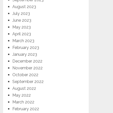
August 2023
July 2023
June 2023
May 2023
April 2023
March 2023
February 2023
January 2023
December 2022
November 2022
October 2022
September 2022
August 2022
May 2022
March 2022
February 2022