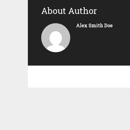
About Author
Alex Smith Doe