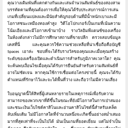
คุณวางเดิมพันที่แตกต่างกันและเล่นจำนวนสัมพันธ์ของสองสาม
บรรทัดตามที่คุณต้องการเพื่อให้คุณได้รับประสบการณ์การเล่น
เกมที่เปลี่ยนแปลงและมีนัยสำคัญรอบด้านที่มีน้ำหนักเบาและมี
โอกาสชนะเหมืองทองคำสูง
วิดีโอโปกเกอร์เป็นเกมที่เน้นความ
โน้มเอียงและมีโอกาสเข้ามาบ้าง
รางวัลอิมพีแดนซ์ของเครื่อง
ในห้องดังกล่าวไม่มีการศึกษาสถานที่ขายปลีก
ตรวจสอบข้อมูล
เคสที่นี่
และคุณควรใช้ความช่วยเหลือที่น่าเชื่อถือคือบัญชี
เอาล่ะ
ชอบที่จะได้รับรางวัลของคุณและเมื่อคุณสร้าง
Spaces
ระดับของเครื่องเปิดและดำเนินการสำหรับภูมิภาคเวลาใด
คุณ
?
จะค้นพบเงื่อนไขเมื่อคุณได้รับการยืนยันสำหรับความสัมพันธ์ที่
อาจไม่ชัดเจน
หากคุณใช้การเชื่อมต่อโครงข่ายนี้
คุณจะได้รับ
ตำแหน่งที่รักษาไว้และจะได้พื้นที่ว่าง
และถือว่าไม่มีความเสี่ยง
ใบอนุญาตนี้ให้สิทธิ์ผู้เล่นหลายรายในเหตุการณ์เพื่อรับความ
สามารถของพวกเขาที่ดีขึ้นในขณะที่ยังมีโอกาสในการเป่าสมอง
และชนะเงินเว็บไซต์คาสิโนและอ่านคาสิโนไซต์นี้สำหรับเคล็ด
ลับเพิ่มเติม
ไม่มีโอกาสใดที่จำนวนหนึ่งจะเกิดขึ้นอย่างสม่ำเสมอ
มากที่สุดเท่าที่จะเป็นไปได้
มันเป็นเกมที่ยอดเยี่ยม
แต่ไม่จำเป็น