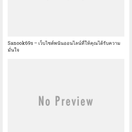
Sanook69s – เว็บไซต์พนันออนไลน์ที่ให้คุณได้รับความ
มั่นใจ