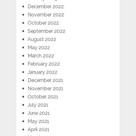
December 2022
November 2022
October 2022
September 2022
August 2022
May 2022
March 2022
February 2022
January 2022
December 2021
November 2021
October 2021
July 2021
June 2021
May 2021
April 2021