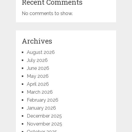
Recent Comments
No comments to show.
Archives
August 2026
July 2026
June 2026
May 2026
April 2026
March 2026
February 2026
January 2026
December 2025
November 2025
October 2025