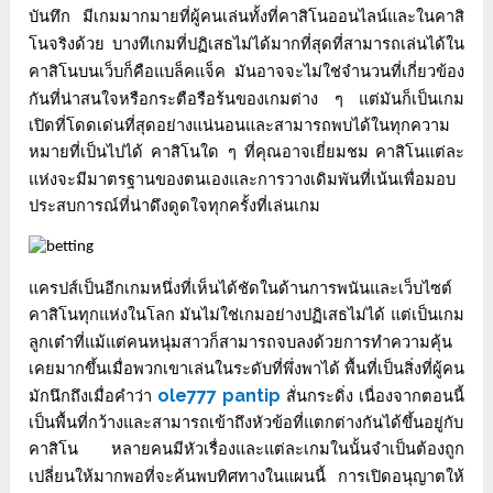
บันทึก
มีเกมมากมายที่ผู้คนเล่นทั้งที่คาสิโนออนไลน์และในคาสิ
โนจริงด้วย
บางทีเกมที่ปฏิเสธไม่ได้มากที่สุดที่สามารถเล่นได้ใน
คาสิโนบนเว็บก็คือแบล็คแจ็ค
มันอาจจะไม่ใช่จำนวนที่เกี่ยวข้อง
กันที่น่าสนใจหรือกระตือรือร้นของเกมต่าง
ๆ
แต่มันก็เป็นเกม
เปิดที่โดดเด่นที่สุดอย่างแน่นอนและสามารถพบได้ในทุกความ
หมายที่เป็นไปได้
คาสิโนใด
ๆ
ที่คุณอาจเยี่ยมชม
คาสิโนแต่ละ
แห่งจะมีมาตรฐานของตนเองและการวางเดิมพันที่เน้นเพื่อมอบ
ประสบการณ์ที่น่าดึงดูดใจทุกครั้งที่เล่นเกม
แครปส์เป็นอีกเกมหนึ่งที่เห็นได้ชัดในด้านการพนันและเว็บไซต์
คาสิโนทุกแห่งในโลก
มันไม่ใช่เกมอย่างปฏิเสธไม่ได้
แต่เป็นเกม
ลูกเต๋าที่แม้แต่คนหนุ่มสาวก็สามารถจบลงด้วยการทำความคุ้น
เคยมากขึ้นเมื่อพวกเขาเล่นในระดับที่พึ่งพาได้
พื้นที่เป็นสิ่งที่ผู้คน
ole777 pantip
มักนึกถึงเมื่อคำว่า
สั่นกระดิ่ง
เนื่องจากตอนนี้
เป็นพื้นที่กว้างและสามารถเข้าถึงหัวข้อที่แตกต่างกันได้ขึ้นอยู่กับ
คาสิโน
หลายคนมีหัวเรื่องและแต่ละเกมในนั้นจำเป็นต้องถูก
เปลี่ยนให้มากพอที่จะค้นพบทิศทางในแผนนี้
การเปิดอนุญาตให้