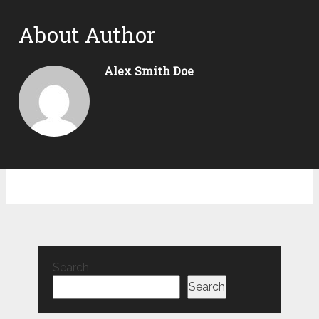
About Author
Alex Smith Doe
Search
Search