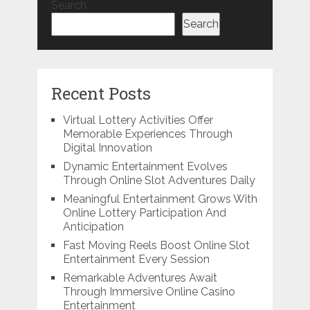
Search
Search
Recent Posts
Virtual Lottery Activities Offer
Memorable Experiences Through
Digital Innovation
Dynamic Entertainment Evolves
Through Online Slot Adventures Daily
Meaningful Entertainment Grows With
Online Lottery Participation And
Anticipation
Fast Moving Reels Boost Online Slot
Entertainment Every Session
Remarkable Adventures Await
Through Immersive Online Casino
Entertainment