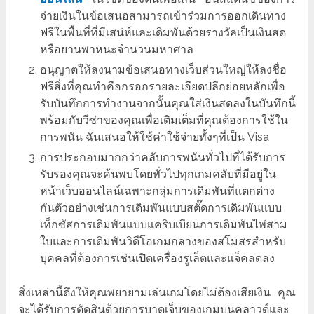
จ่ายเงินในข้อเสนอสามารถเข้าร่วมการออกเดินทาง
ฟรีในพื้นที่ที่มีเสน่ห์และเดิมพันด้วยรางวัลเป็นเงินสด
หรือยานพาหนะจำนวนมหาศาล
อนุญาตให้ลงนามข้อเสนอทางเว็บส่วนใหญ่ให้ลงชื่อ
ฟรีสิ่งที่คุณทำคือกรอกรายละเอียดปลีกย่อยหลักเพื่อ
รับบันทึกการทำงานจากนั้นคุณใส่เงินสดลงในบันทึกนี้
พร้อมกับวีซ่าของคุณเพื่อเติมเต็มที่คุณต้องการใช้ใน
การพนัน ฉันเสนอให้ใช้ค่าใช้จ่ายทั้งๆที่เป็น Visa
การประกอบมากกว่าคลับการพนันทั่วไปที่ได้รับการ
รับรองคุณจะค้นพบโดยทั่วไปทุกเกมคลับที่มีอยู่ใน
หน้าเว็บออนไลน์เฉพาะกลุ่มการเดิมพันที่แตกต่าง
กันตัวอย่างเช่นการเดิมพันแบบสตั๊ดการเดิมพันแบบ
เท็กซัสการเดิมพันแบบแคริบเบียนการเดิมพันไพ่สาม
ใบและการเดิมพันวิดีโอเกมกลางของสโมสรสำหรับ
บุคคลที่ต้องการเช่นเปิดเครื่องรูเล็ตและแจ็คลดลง
สิ่งเหล่านี้ดึงให้คุณพยายามเล่นเกมโดยไม่ต้องเสียเงิน คุณ
จะได้รับการตัดสินด้วยการบาดเจ็บของเกมบนคลาวด์และ