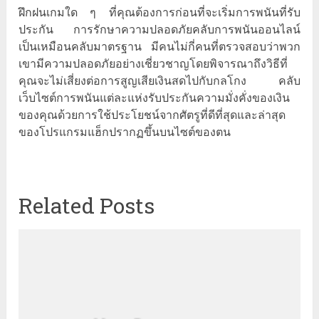
ฝึกฝนเกมใด ๆ ที่คุณต้องการก่อนที่จะเริ่มการพนันที่รับ
ประกัน การรักษาความปลอดภัยคลับการพนันออนไลน์
เป็นเหมือนคลับมาตรฐาน มีคนไม่กี่คนที่ตรวจสอบว่าพวก
เขามีความปลอดภัยอย่างเชี่ยวชาญโดยพิจารณาถึงวิธีที่
คุณจะไม่เสี่ยงต่อการสูญเสียเงินสดไปกับกลโกง คลับ
เว็บไซต์การพนันแต่ละแห่งรับประกันความมั่งคั่งของเงิน
ของคุณด้วยการใช้ประโยชน์จากศัตรูที่ดีที่สุดและล่าสุด
ของโปรแกรมแฮ็กปรากฏขึ้นบนไซต์ของตน
Related Posts