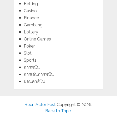
Betting
Casino
Finance
Gambling
Lottery
Online Games
Poker
Slot
Sports
การพนัน
การเล่นการพนัน
บ่อนคาสิโน
Reen Actor Fest
Copyright © 2026.
Back to Top ↑