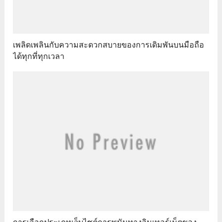
เพลิดเพลินกับความสะดวกสบายของการเดิมพันบนมือถือ
ได้ทุกที่ทุกเวลา
การเลือกประเภทเว็บไซต์การพนันทางอินเทอร์เน็ตของ