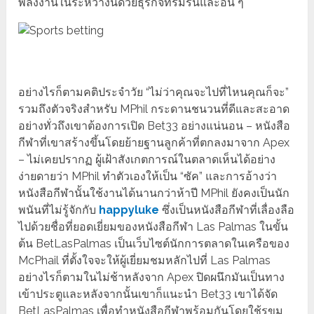
พลังงานในระหว่างนี้ด้วยธุรกิจที่ร่มรื่นและอื่น ๆ
อย่างไรก็ตามคติประจำวัย “ไม่ว่าคุณจะไปที่ไหนคุณก็จะ”
รวมถึงตัวจริงสำหรับ MPhil กระดานชนวนที่ดีและสะอาด
อย่างทั่วถึงเขาต้องการเปิด Bet33 อย่างแน่นอน – หนังสือ
กีฬาที่เขาสร้างขึ้นโดยย้ายฐานลูกค้าที่ตกลงมาจาก Apex
– ไม่เคยปรากฏ ผู้เฝ้าสังเกตการณ์ในตลาดเห็นได้อย่าง
ง่ายดายว่า MPhil ทำตัวเองให้เป็น “ซัค” และการอ้างว่า
หนังสือกีฬานั้นใช้งานได้นานกว่าห้าปี MPhil ยังคงเป็นนัก
พนันที่ไม่รู้จักกับ
happyluke
ซึ่งเป็นหนังสือกีฬาที่เลื่องลือ
ไปด้วยชื่อที่ยอดเยี่ยมของหนังสือกีฬา Las Palmas ในขั้น
ต้น BetLasPalmas เป็นเว็บไซต์นักการตลาดในเครือของ
McPhail ที่ตั้งใจจะให้ผู้เยี่ยมชมหลักไปที่ Las Palmas
อย่างไรก็ตามในไม่ช้าหลังจาก Apex ปิดผนึกมันเป็นทาง
เข้าประตูและหลังจากนั้นเขาก็แนะนำ Bet33 เขาได้จัด
BetLasPalmas เพื่อทำหนังสือกีฬาพร้อมกันโดยใช้รูขุม