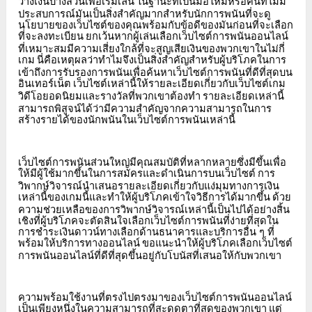
วางเงินบางส่วนเพื่อเริ่มเล่น
ในฐานะที่เป็นมือใหม่หรือคนที่ไม่มี
ประสบการณ์มันเป็นสิ่งสำคัญมากสำหรับนักการพนันที่จะดู
นโยบายของเว็บไซต์ของคุณพร้อมกับข้อดีของมันก่อนที่จะเลือก
ที่จะลงทะเบียน
ยกเว้นหากผู้เล่นเลือกเว็บไซต์การพนันออนไลน์
ที่เหมาะสมมีความเสี่ยงใกล้ที่จะสูญเสียเงินของพวกเขาในไม่กี่
เกม
นี่คือเหตุผลว่าทำไมจึงเป็นสิ่งสำคัญสำหรับผู้บริโภคในการ
เข้าถึงการรับรองการพนันเพื่อค้นหาเว็บไซต์การพนันที่ดีที่สุดบน
อินเทอร์เน็ต
เว็บไซต์เหล่านี้ให้รายละเอียดเกี่ยวกับเว็บไซต์เกม
วิดีโอยอดนิยมและรางวัลที่พวกเขาต้องทำ
รายละเอียดเหล่านี้
สามารถพิสูจน์ได้ว่ามีความสำคัญจากความสามารถในการ
สร้างรายได้ของนักพนันในเว็บไซต์การพนันเหล่านี้
เว็บไซต์การพนันส่วนใหญ่มีคุณสมบัติที่หลากหลายซึ่งมีขึ้นเพื่อ
ให้มีผู้ใช้มากขึ้นในการสมัครและดำเนินการบนเว็บไซต์
การ
วิพากษ์วิจารณ์นำเสนอรายละเอียดเกี่ยวกับแง่มุมทางการเงิน
เหล่านี้ของเกมนี้และทำให้ผู้บริโภคเข้าใจวิธีการได้มากขึ้น
ด้วย
ความช่วยเหลือของการวิพากษ์วิจารณ์เหล่านี้เป็นไปได้อย่างสิ้น
เชิงที่ผู้บริโภคจะตัดสินใจเลือกเว็บไซต์การพนันที่ง่ายที่สุดใน
การชำระเงินดาวน์ทางเลือกด้านธนาคารและบริการอื่น
ๆ
ที่
พร้อมให้บริการทางออนไลน์
ขอแนะนำให้ผู้บริโภคเลือกเว็บไซต์
การพนันออนไลน์ที่ดีที่สุดขึ้นอยู่กับโบนัสที่เสนอให้กับพวกเขา
ความพร้อมใช้งานที่ตรงไปตรงมาของเว็บไซต์การพนันออนไลน์
เป็นเพียงหนึ่งในความสามารถที่สะดุดตาที่สุดของพวกเขา
แต่