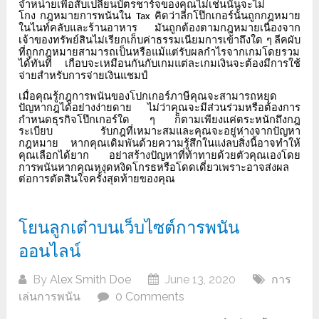
จำหน่ายเพื่อสับเปลี่ยนบัตรชาร์จของคุณไม่เช่นนั้นจะไม่
โกง
กฎหมายการพนันใน
คิดว่าลีกโป๊กเกอร์นั้นถูกกฎหมาย
Tax
ในไนท์คลับและร้านอาหาร
มันถูกต้องตามกฎหมายเนื่องจาก
เจ้าของทรัพย์สินไม่เรียกเก็บค่าธรรมเนียมการเข้าถึงใด
ๆ
ลีคผับ
ที่ถูกกฎหมายสามารถเป็นหรือแม้แต่รับผลกำไรจากเกมโดยรวม
ได้ทันที
เกือบจะเหมือนกันกับเกมแต่ละเกมเงินจะต้องมีการใช้
จ่ายสำหรับการจ่ายเงินแชมป์
เมื่อคุณรู้กฎการพนันของโปกเกอร์ภาษีคุณจะสามารถหยุด
ปัญหากฎได้อย่างง่ายดาย
ไม่ว่าคุณจะมีส่วนร่วมหรือต้องการ
กำหนดธุรกิจโป๊กเกอร์ใด
ๆ
ก็ตามเพียงแค่ตระหนักถึงกฎ
ระเบียบ
รับกฎที่เหมาะสมและคุณจะอยู่ห่างจากปัญหา
กฎหมาย
หากคุณเดิมพันด้วยความรู้สึกในแง่ลบสิ่งนี้อาจทำให้
คุณเลือกได้ยาก
อย่าสร้างปัญหาที่ท้าทายด้วยตัวคุณเองโดย
การพนันหากคุณหงุดหงิดโกรธหรือโดดเดี่ยวเพราะอาจส่งผล
ต่อการตัดสินใจครั้งสุดท้ายของคุณ
โยนลูกเต๋าบนเว็บไซต์การพนัน
ออนไลน์
By
Alex Smith Doe
June 13, 2020
การ
เล่นการพนัน
0 Comments