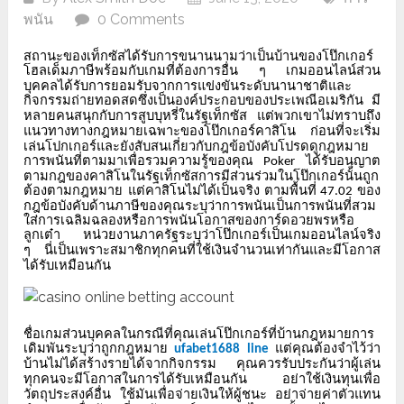
พนัน
0 Comments
สถานะของเท็กซัสได้รับการขนานนามว่าเป็นบ้านของโป๊กเกอร์
โฮลเด็มภาษีพร้อมกับเกมที่ต้องการอื่น
ๆ
เกมออนไลน์ส่วน
บุคคลได้รับการยอมรับจากการแข่งขันระดับนานาชาติและ
กิจกรรมถ่ายทอดสดซึ่งเป็นองค์ประกอบของประเพณีอเมริกัน
มี
หลายคนสนุกกับการสูบบุหรี่ในรัฐเท็กซัส
แต่พวกเขาไม่ทราบถึง
แนวทางทางกฎหมายเฉพาะของโป๊กเกอร์คาสิโน
ก่อนที่จะเริ่ม
เล่นโปกเกอร์และยังสับสนเกี่ยวกับกฎข้อบังคับโปรดดูกฎหมาย
การพนันที่ตามมาเพื่อรวมความรู้ของคุณ
ได้รับอนุญาต
Poker
ตามกฎของคาสิโนในรัฐเท็กซัสการมีส่วนร่วมในโป๊กเกอร์นั้นถูก
ต้องตามกฎหมาย
แต่คาสิโนไม่ได้เป็นจริง
ตามพื้นที่
ของ
47.02
กฎข้อบังคับด้านภาษีของคุณระบุว่าการพนันเป็นการพนันที่สวม
ใส่การเฉลิมฉลองหรือการพนันโอกาสของการ์ดอวยพรหรือ
ลูกเต๋า
หน่วยงานภาครัฐระบุว่าโป๊กเกอร์เป็นเกมออนไลน์จริง
ๆ
นี่เป็นเพราะสมาชิกทุกคนที่ใช้เงินจำนวนเท่ากันและมีโอกาส
ได้รับเหมือนกัน
ชื่อเกมส่วนบุคคลในกรณีที่คุณเล่นโป๊กเกอร์ที่บ้านกฎหมายการ
เดิมพันระบุว่าถูกกฎหมาย
แต่คุณต้องจำไว้ว่า
ufabet1688 line
บ้านไม่ได้สร้างรายได้จากกิจกรรม
คุณควรรับประกันว่าผู้เล่น
ทุกคนจะมีโอกาสในการได้รับเหมือนกัน
อย่าใช้เงินทุนเพื่อ
วัตถุประสงค์อื่น
ใช้มันเพื่อจ่ายเงินให้ผู้ชนะ
อย่าจ่ายค่าตัวแทน