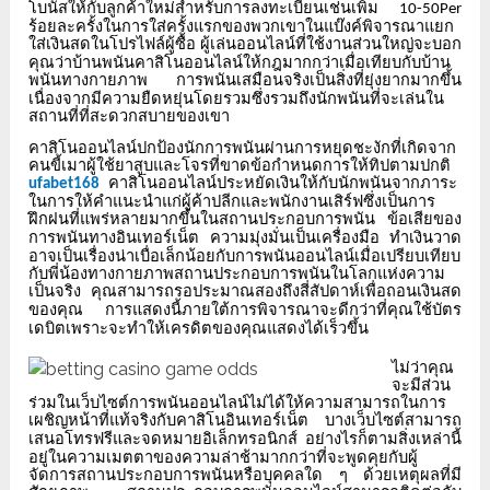
โบนัสให้กับลูกค้าใหม่สำหรับการลงทะเบียนเช่นเพิ่ม
10-50Per
ร้อยละครั้งในการใส่ครั้งแรกของพวกเขาในแบ๊งค์พิจารณาแยก
ใส่เงินสดในโปรไฟล์ผู้ซื้อ
ผู้เล่นออนไลน์ที่ใช้งานส่วนใหญ่จะบอก
คุณว่าบ้านพนันคาสิโนออนไลน์ให้กฎมากกว่าเมื่อเทียบกับบ้าน
พนันทางกายภาพ
การพนันเสมือนจริงเป็นสิ่งที่ยุ่งยากมากขึ้น
เนื่องจากมีความยืดหยุ่นโดยรวมซึ่งรวมถึงนักพนันที่จะเล่นใน
สถานที่ที่สะดวกสบายของเขา
คาสิโนออนไลน์ปกป้องนักการพนันผ่านการหยุดชะงักที่เกิดจาก
คนขี้เมาผู้ใช้ยาสูบและโจรที่ขาดข้อกำหนดการให้ทิปตามปกติ
คาสิโนออนไลน์ประหยัดเงินให้กับนักพนันจากภาระ
ufabet168
ในการให้คำแนะนำแก่ผู้ค้าปลีกและพนักงานเสิร์ฟซึ่งเป็นการ
ฝึกฝนที่แพร่หลายมากขึ้นในสถานประกอบการพนัน
ข้อเสียของ
การพนันทางอินเทอร์เน็ต
ความมุ่งมั่นเป็นเครื่องมือ
ทำเงินวาด
อาจเป็นเรื่องน่าเบื่อเล็กน้อยกับการพนันออนไลน์เมื่อเปรียบเทียบ
กับพี่น้องทางกายภาพสถานประกอบการพนันในโลกแห่งความ
เป็นจริง
คุณสามารถรอประมาณสองถึงสี่สัปดาห์เพื่อถอนเงินสด
ของคุณ
การแสดงนี้ภายใต้การพิจารณาจะดีกว่าที่คุณใช้บัตร
เดบิตเพราะจะทำให้เครดิตของคุณแสดงได้เร็วขึ้น
ไม่ว่าคุณ
จะมีส่วน
ร่วมในเว็บไซต์การพนันออนไลน์ไม่ได้ให้ความสามารถในการ
เผชิญหน้าที่แท้จริงกับคาสิโนอินเทอร์เน็ต
บางเว็บไซต์สามารถ
เสนอโทรฟรีและจดหมายอิเล็กทรอนิกส์
อย่างไรก็ตามสิ่งเหล่านี้
อยู่ในความเมตตาของความล่าช้ามากกว่าที่จะพูดคุยกับผู้
จัดการสถานประกอบการพนันหรือบุคคลใด
ๆ
ด้วยเหตุผลที่มี