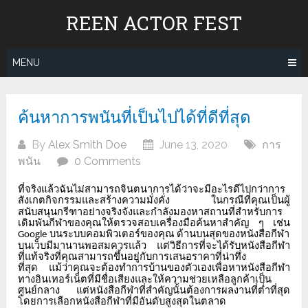
Skip
REEN ACTOR FEST
to
content
MENU
ค้นหาการพนันที่เป็นไปได้ที่ดีที่สุด
By
Alex Smith Doe
June 13, 2020
การ
พนัน
0 Comments
ที่จริงแล้วฉันไม่สามารถจินตนาการได้ว่าจะมีอะไรดีไปกว่าการ
สังเกตกิจกรรมและสร้างความมั่งคั่ง
ในกรณีที่คุณเป็นผู้
สนับสนุนกรีฑาอย่างจริงจังและกำลังมองหาสถานที่สำหรับการ
เดิมพันกีฬาของคุณให้ตรวจสอบเครื่องมือค้นหาสำคัญ
ๆ
เช่น
บนระบบคอมพิวเตอร์ของคุณ
ด้านบนสุดของหนังสือกีฬา
Google
บนเว็บมีมานานพอสมควรแล้ว
แต่วิธีการที่จะได้รับหนังสือกีฬา
ที่แท้จริงที่คุณสามารถขึ้นอยู่กับการเสนอราคาที่น่าทึ่ง
ที่สุด
แม้ว่าคุณจะต้องทำการบ้านของตัวเองเพื่อหาหนังสือกีฬา
ทางอินเทอร์เน็ตที่มีชื่อเสียงและให้ความช่วยเหลือลูกค้าเป็น
ศูนย์กลาง
แต่หนังสือกีฬาที่สำคัญนั้นต้องการผลงานที่ต่ำที่สุด
โดยการเลือกหนังสือกีฬาที่มีอันดับสูงสุดในตลาด