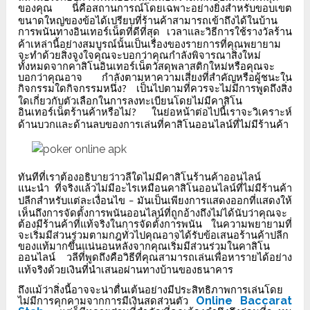
ของคุณ
นี่คือสถานการณ์โดยเฉพาะอย่างยิ่งสำหรับขอบเขต
ขนาดใหญ่ของข้อได้เปรียบที่ร้านค้าสามารถเข้าถึงได้ในบ้าน
การพนันทางอินเทอร์เน็ตที่ดีที่สุด
เวลาและวิธีการใช้รางวัลร้าน
ค้าเหล่านี้อย่างสมบูรณ์นั้นเป็นเรื่องของรายการที่คุณพยายาม
จะทำด้วยสิ่งจูงใจคุณจะบอกว่าคุณกำลังพิจารณาสิ่งใหม่
ทั้งหมดจากคาสิโนอินเทอร์เน็ตวัสดุพลาสติกใหม่หรือคุณจะ
บอกว่าคุณอาจ
กำลังตามหาความเสี่ยงที่สำคัญหรือผู้ชนะใน
กิจกรรมใดกิจกรรมหนึ่ง
เป็นไปตามที่ควรจะไม่มีการพูดถึงสิ่ง
?
ใดเกี่ยวกับตัวเลือกในการลงทะเบียนโดยไม่มีคาสิโน
อินเทอร์เน็ตร้านค้าหรือไม่
ในย่อหน้าต่อไปนี้เราจะวิเคราะห์
?
ด้านบวกและด้านลบของการเล่นที่คาสิโนออนไลน์ที่ไม่มีร้านค้า
ทันทีที่เราต้องอธิบายว่าวลีใดไม่มีคาสิโนร้านค้าออนไลน์
แนะนำ
ที่จริงแล้วไม่มีอะไรเหมือนคาสิโนออนไลน์ที่ไม่มีร้านค้า
ปลีกสำหรับแต่ละเงื่อนไข
มันเป็นเพียงการแสดงออกที่แสดงให้
–
เห็นถึงการจัดตั้งการพนันออนไลน์ที่ถูกอ้างถึงไม่ได้นับว่าคุณจะ
ต้องมีร้านค้าที่แท้จริงในการจัดตั้งการพนัน
ในความพยายามที่
จะเริ่มมีส่วนร่วมตามกฎทั่วไปคุณอาจได้รับข้อเสนอร้านค้าปลีก
ของแท้มากขึ้นแน่นอนหลังจากคุณเริ่มมีส่วนร่วมในคาสิโน
ออนไลน์
วลีที่พูดถึงคือวิธีที่คุณสามารถเล่นเพื่อหารายได้อย่าง
แท้จริงด้วยเงินที่นำเสนอผ่านทางบ้านของธนาคาร
ถึงแม้ว่าสิ่งนี้อาจจะน่าตื่นเต้นอย่างมีประสิทธิภาพการเล่นโดย
Online Baccarat
ไม่มีการคุกคามจากการมีเงินสดส่วนตัว