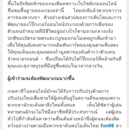
ขึ้นในปัจจัยหลักของเกมเพียงเพราะเว็บไซต์เกมออนไลน์
ชื่นชมพื้นฐานของเกมเหล่านี้ โดยปกติแล้วพวกเขาวาง
สารของพวกเขา ตัวอย่างเช่นส่วนของการเติบโตและการ
พัฒนาของโป๊กเกอร์ออนไลน์ประกอบด้วยการเพิ่มของ
ตัวแทนจำหน่ายที่มีชีวิตอยู่อย่างไรก็ตามลานกลางแจ้ง
ปกติของบัตรอวยพรและกฎของเกมไม่เคยถูกเพิ่มเข้ามา
เพื่อให้คุณยังคงสามารถเดิมพันการ์ดของคุณตามที่แสดง
ให้คุณเห็นและคุณลดลงถ้ามูลค่าของมันต่ำกว่าตัวแทน
จำหน่ายรถยนต์ – ซึ่งเปรียบได้กับไพ่โป๊กเกอร์ที่คล้ายกันที่
คุณและสุภาพบุรุษที่มีอยู่ชื่นชอบในเวลากลางวัน .
ผู้เข้าร่วมจะต้องพัฒนาเกมมากขึ้น
เกมคาสิโนออนไลน์มักจะได้รับการปรับปรุงด้วยการ
ปรับปรุงใหม่เพื่อช่วยให้ผู้เล่นที่อยู่ในสถานที่ของคุณเพราะ
พวกเขามักจะค้นหาสิ่งใหม่ทั้งหมด เห็นได้ชัดว่าผู้เล่น
หลายคนมักจะไม่ใช่มืออาชีพที่มีประสบการณ์ แต่ผู้เล่น
ทั่วไปที่กำลังค้นหาความตื่นเต้นล่วงหน้าซึ่งผู้คนจะต้องผิด
หวังอย่างง่ายดายเมื่อพวกเขาค้นพบไอเท็มใหม่
fun88
คา