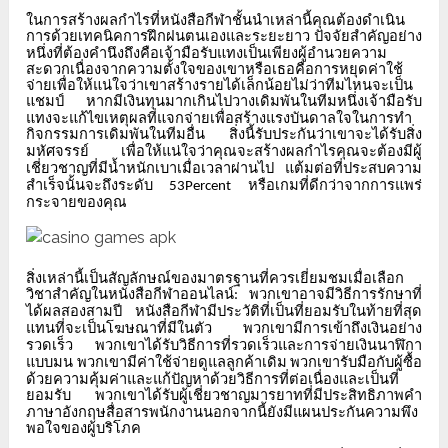
ในการสร้างผลกำไรที่หนังสือกีฬาชั้นนำเหล่านี้คุณต้องดำเนิน
การด้วยเทคนิคการฝึกฝนตนเองและระยะยาว
ปัจจัยสำคัญอย่าง
หนึ่งที่ต้องคำนึงถึงคือเจ้ามือรับแทงเป็นเพียงผู้อำนวยความ
สะดวกเนื่องจากความตั้งใจของเขาหรือเธอคือการหยุดค่าใช้
จ่ายเพื่อให้แน่ใจว่าเขาสร้างรายได้เล็กน้อยไม่ว่าทีมไหนจะเป็น
แชมป์
หากมีเงินทุนมากเกินไปวางเดิมพันในทีมหนึ่งเจ้ามือรับ
แทงจะแก้ไขเหตุผลที่แจกจ่ายเพื่อสร้างแรงบันดาลใจในการทำ
กิจกรรมการเดิมพันในทีมอื่น
สิ่งนี้รับประกันว่าเขาจะได้รับสิ่ง
มหัศจรรย์
เพื่อให้แน่ใจว่าคุณจะสร้างผลกำไรคุณจะต้องมีผู้
เชี่ยวชาญที่มีน้ำหนักเบาเมื่อเวลาผ่านไป
แต้มต่อที่ประสบความ
สำเร็จนั้นจะถึงระดับ
หรือเกมที่ดีกว่าจากการแพร่
53Percent
กระจายของคุณ
สิ่งเหล่านี้เป็นสัญลักษณ์ของมาตรฐานที่ควรเยี่ยมชมเมื่อเลือก
วิชาสำคัญในหนังสือกีฬาออนไลน์
พวกเขาอาจมีวิธีการรักษาที่
:
ได้ผลสองสามปี
หนังสือกีฬามีประวัติที่เป็นที่ยอมรับในท้ายที่สุด
แทนที่จะเป็นโฆษณาที่มีในตัว
พวกเขามีการเข้าถึงเงินอย่าง
รวดเร็ว
พวกเขาได้รับวิธีการที่รวดเร็วและการจ่ายเงินนาฬิกา
แบบมน
พวกเขามีค่าใช้จ่ายดูแลลูกค้าเดิม
พวกเขารับมือกับผู้ซื้อ
ด้วยความคุ้มค่าและแก้ปัญหาด้วยวิธีการที่ต่อเนื่องและเป็นที่
ยอมรับ
พวกเขาได้รับผู้เชี่ยวชาญมารยาทที่มีประสิทธิภาพคำ
ภาษาอังกฤษสื่อสารพนักงานนอกจากนี้ยังมีแผนประกันความพึง
พอใจของผู้บริโภค