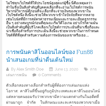
ไม่ใช่ทุกเว็บไซต์ที่ให้ประโยชน์สูงสุดแก่ผู้ซื้อ
นี่คือเหตุผลว่า
ทำไมจึงเป็นสิ่งสำคัญที่บุคคลเลือกที่จะอ่านเว็บไซต์การพนัน
วิพากษ์วิจารณ์ดีก่อนที่จะเลือกที่จะจ่ายเงินของพวกเขาใน
เว็บไซต์หนึ่ง
สิ่งนี้จะช่วยให้พวกเขาเข้าใจปัจจัยที่หลากหลาย
เช่นโบนัสที่มีการสมัครค่าธรรมเนียมและรายละเอียดธุรกรรม
อื่น
ๆ
อย่างสมบูรณ์ก่อนที่คุณจะเริ่มวิดีโอเกม
อย่างไรก็ตามมัน
เป็นสิ่งสำคัญที่ผู้บริโภคเลือกเว็บไซต์การประเมินที่น่าเชื่อถือและ
น่าเชื่อถือสำหรับการประเมิน
สิ่งนี้จะช่วยพวกเขาในการกำหนด
ไซต์ที่ดีที่สุดสำหรับความต้องการพนันของเขาหรือเธอ
…
การพนันคาสิโนออนไลน์ของ Fun88
นำเสนอเกมที่น่าตื่นเต้นใหม่
By
Alex Smith Doe
June 13, 2020
การ
เล่นการพนัน
0 Comments
ตัวเลือกสองทางเลือกสำหรับผู้ที่ต้องการเล่นเกมแห่ง
โอกาส: คาสิโนที่ขึ้นอยู่กับภูมิประเทศและคาสิโนออนไลน์
แต่หลายคนยอมรับว่าพวกเขามีความแตกต่างกันในอดีตที่
ผ่านมาถูก จำกัด ในลักษณะและละครของพวกเขาเมื่อ