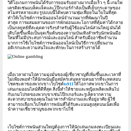
วิดีโอเกมการพนันได้รับการยอมรับอย่างมากเมื่อเร็ว
ๆ
นี้
เกมไพ่
เครดิตเช่นแบล็คแจ็คและโป๊กเกอร์กำลังเป็นที่เย็บกระดาษของ
สโมสรหลายแห่ง
รูปแบบนี้ได้พบความฟุ่มเฟือยในเว็บในที่สุด
ทำให้เว็บไซต์การพนันออนไลน์จำนวนมากที่พัฒนาในปี
ล่าสุด
การผสมผสานของการพักผ่อนและโอกาสที่คุ้มค่าได้กลาย
เป็นกลยุทธ์ที่สะดุดตาจริงๆสำหรับผู้ใช้ออนไลน์ส่วนใหญ่
มันได้
เติบโตขึ้นเพื่อเป็นจุดเริ่มต้นของความบันเทิงสำหรับนักพนันมือ
ใหม่ที่ไม่มีประสบการณ์และออนไลน์
สำหรับมืออาชีพจำนวน
มากการใช้เว็บไซต์การพนันออนไลน์เป็นวิธีการเปลี่ยนงาน
อดิเรกและความสนใจและทักษะในการสร้างรายได้
เมื่อเวลาผ่านไปความมุ่งมั่นของผู้เชี่ยวชาญที่เพิ่มขึ้นและเวลาที่
ไม่เพียงพอทำให้นักพนันมือสมัครเล่นหลายคนยากที่จะทดสอบ
โชคชะตาของพวกเขา
เว็บไซต์
ts911
ให้โอกาสพวกเขาในการ
เล่นเกมออนไลน์ที่ดีที่สุด
สิ่งนี้ทำให้ชายและหญิงเพลิดเพลินไป
กับเกมโปรดของพวกเขาเช่นโป๊กเกอร์และรูเล็ตจากความ
สะดวกสบายของคุณในอาคารสำนักงานและที่อยู่อาศัย
ผู้ใช้
สามารถเลือกเว็บไซต์การพนันที่ได้รับคะแนนสูงสุดบนเน็ตเพื่อ
นำความเชี่ยวชาญของพวกเขาไปใช้
เว็บไซต์การพนันส่วนใหญ่ต้องการให้นักเล่นเกมลงทะเบียนและ