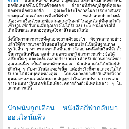
Stab
แต่ก็มีหลายส่วนที่สำคัญที่คุณต้องคำนึงถึงก่อนที่จะทน
ต่อข้อเสนอที่ไม่มีร้านค้าชดเชย
คำถามที่สำคัญที่สุดที่คุณจะ
ต้องทำเพื่อตัวเองคือ
คุณจะได้รับโอกาสในการรักษาเงินสด
–
ของคุณถ้าคุณต้องการที่จะได้รับ
ขอคำแนะนำอย่างต่อ
?
เนื่องจากเงื่อนไขและข้อเสนอแนะในคาสิโนออนไลน์ที่คุณกำลัง
เข้าร่วมเพื่อยืนยันเมื่อคุณอาจไม่ได้รับผลประโยชน์ในกรณีที่
เกิดขึ้นขณะเล่นกองทุนจูงใจคาสิโนออนไลน์
!
สิ่งนี้มีความสามารถที่คุณอาจถามด้วยอะไร
พิจารณาทุกอย่าง
แล้วให้พิจารณาคาสิโนออนไลน์ทางออนไลน์เป็นพื้นฐานทาง
ธุรกิจอื่น
ๆ
หากพวกเขาเกิดขึ้นอย่างใดอย่างหนึ่งกับเงินที่จัดตั้ง
ขึ้นการพนันฟรีอย่างสม่ำเสมอพวกเขาไม่สามารถสร้างข้อได้
เปรียบใด
ๆ
และจะล้มเหลวอย่างรวดเร็ว
สำหรับสถานการณ์ของ
คุณตอนนี้เราเป็นตัวแทนด้านบนคุณ
นักเล่นเกมไม่ได้ผลิตผู้ค้า
–
ปลีกใด
ๆ
กับคาสิโนอินเทอร์เน็ต
แต่อย่างไรก็ตามและจะไม่ได้
รับรายได้ส่วนบุคคลของคุณ
โดยเฉพาะอย่างยิ่งกับเสียงนี้จาก
มุมมองของบุคคลผ่อนคลายสัญญาว่าในสถานประกอบการเล่น
การพนันทางอินเทอร์เน็ตเพียงแค่การอ้างอิงมีเทคนิคต่าง
ๆ
ใน
สถานการณ์นี้
นักพนันถูกเตือน – หนังสือกีฬากลับมา
ออนไลน์แล้ว
By
Alex Smith Doe
June 13, 2020
การ