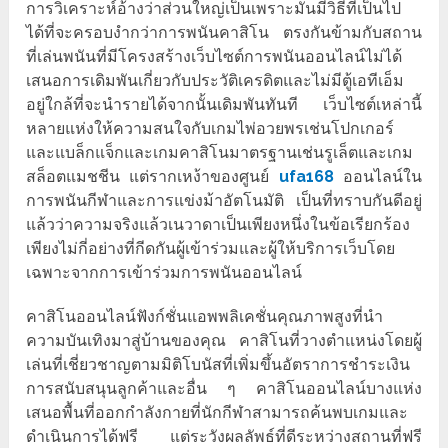
การวิเคราะห์อ้างว่าส่วนใหญ่เป็นเพราะมันมีวิธีที่เป็นไป
ได้ที่จะครอบงำกว่าการพนันคาสิโน ตรงกันข้ามกับสถาน
ที่เล่นพนันที่มีโครงสร้างเว็บไซต์การพนันออนไลน์ไม่ได้
เสนอการเดิมพันเกี่ยวกับประวัติเครดิตและไม่มีตู้เอทีเอ็ม
อยู่ใกล้ที่จะนำรายได้จากนั้นเดิมพันทันที เว็บไซต์เหล่านี้
หลายแห่งให้ความสนใจกับเกมไพ่อวยพรเช่นโปกเกอร์
และแบล็กแจ็กและเกมคาสิโนมาตรฐานเช่นรูเล็ตและเกม
สล็อตแมชชีน แต่รากเหง้าของศูนย์
ufa168
ออนไลน์ใน
การพนันกีฬาและการแข่งม้าอัตโนมัติ เป็นที่ทราบกันดีอยู่
แล้วว่าความจริงแล้วเนวาดาเป็นเพียงหนึ่งในข้อเรียกร้อง
เพียงไม่กี่อย่างที่กีดกันผู้เข้าร่วมและผู้ให้บริการเว็บโดย
เฉพาะจากการเข้าร่วมการพนันออนไลน์
คาสิโนออนไลน์ฟังก์ชั่นแอพพลิเคชั่นคุณภาพสูงที่นำ
ความบันเทิงมาสู่บ้านของคุณ คาสิโนที่วางตำแหน่งโดยผู้
เล่นที่เชี่ยวชาญตามมิติโบนัสที่เพิ่มขึ้นอัตราการชำระเงิน
การสนับสนุนลูกค้าและอื่น ๆ คาสิโนออนไลน์บางแห่ง
เสนอพื้นที่ออกกำลังกายที่นักกีฬาสามารถค้นพบเกมและ
ดำเนินการได้ฟรี แต่ระวังผลลัพธ์ที่ดีระหว่างสถานที่ฟรี