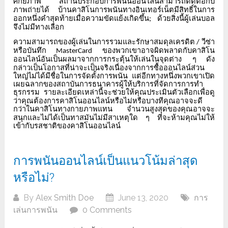
ศักยภาพ
สถานประกอบการพนันออนไลน์สามารถติดต่อกับ
ภาพถ่ายได้
บ้านคาสิโนการพนันทางอินเทอร์เน็ตมีสิทธิ์ในการ
ออกหนึ่งคำสุดท้ายเมื่อความขัดแย้งเกิดขึ้น
ด้วยสิ่งนี้ผู้เล่นบอล
;
จึงไม่มีทางเลือก
ความสามารถของผู้เล่นในการรวมและรักษาสมดุลเครดิต
วีซ่า
/
หรือบันทึก
ของพวกเขาอาจผิดพลาดกับคาสิโน
MasterCard
ออนไลน์อันเป็นผลมาจากการกระตุ้นให้เล่นในจุดต่าง
ๆ
ดัง
กล่าวเป็นโอกาสที่น่าจะเป็นจริงเนื่องจากการซื้อออนไลน์ส่วน
ใหญ่ไม่ได้มีชื่อในการจัดตั้งการพนัน
แต่อีกทางหนึ่งพวกเขาเปิด
เผยฉลากของสถาบันการธนาคารผู้ให้บริการที่จัดการการทำ
ธุรกรรม
รายละเอียดเหล่านี้จะช่วยให้คุณประเมินตัวเลือกเพื่อดู
ว่าคุณต้องการคาสิโนออนไลน์หรือไม่หรือบางทีคุณอาจจะดี
กว่าในคาสิโนทางกายภาพแทน
จำนวนสูงสุดของคุณอาจจะ
สนุกและไม่ได้เป็นทาสมันไม่มีสาเหตุใด
ๆ
ที่จะห้ามคุณไม่ให้
เข้ากับรสชาติของคาสิโนออนไลน์
การพนันออนไลน์เป็นแนวโน้มล่าสุด
หรือไม่?
By
Alex Smith Doe
June 13, 2020
การ
เล่นการพนัน
0 Comments