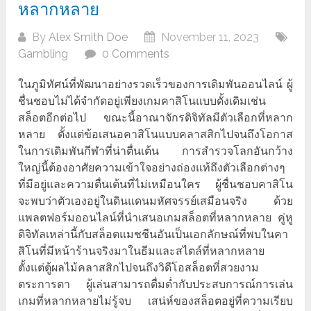
หลากหลาย
By
Alex Smith Doe
November 11, 2023
Gambling
0 Comments
ในภูมิทัศน์ที่พัฒนาอย่างรวดเร็วของการเดิมพันออนไลน์ ผู้
ชื่นชอบไม่ได้จำกัดอยู่เพียงเกมคาสิโนแบบดั้งเดิมเช่น
สล็อตอีกต่อไป ขณะนี้อาณาจักรดิจิทัลมีตัวเลือกที่หลาก
หลาย ตั้งแต่ข้อเสนอคาสิโนแบบคลาสสิกไปจนถึงโอกาส
ในการเดิมพันกีฬาที่น่าตื่นเต้น การสำรวจโลกอันกว้าง
ใหญ่นี้ต้องอาศัยความเข้าใจอย่างถ่องแท้ถึงตัวเลือกต่างๆ
ที่มีอยู่และความตื่นเต้นที่ไม่เหมือนใคร ผู้ชื่นชอบคาสิโน
จะพบว่าตัวเองอยู่ในดินแดนมหัศจรรย์เสมือนจริง ด้วย
แพลตฟอร์มออนไลน์ที่นำเสนอเกมสล็อตที่หลากหลาย คู่หู
ดิจิทัลเหล่านี้กับสล็อตแมชชีนอันเป็นเอกลักษณ์ที่พบในคา
สิโนที่มีหน้าร้านจริงมาในธีมและสไตล์ที่หลากหลาย
ตั้งแต่ตู้ผลไม้คลาสสิกไปจนถึงวิดีโอสล็อตที่สวยงาม
ตระการตา ผู้เล่นสามารถดื่มด่ำกับประสบการณ์การเล่น
เกมที่หลากหลายไม่รู้จบ เสน่ห์ของสล็อตอยู่ที่ความเรียบ