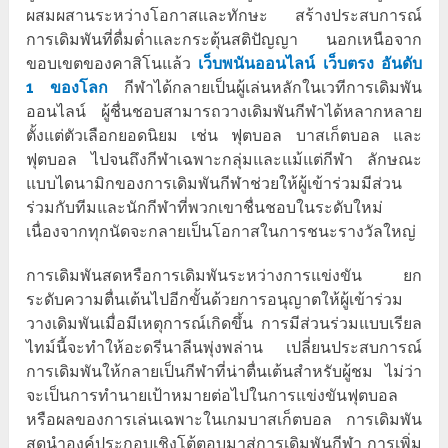
ผสมผสานระหว่างโอกาสและทักษะ สร้างประสบการณ์
การเดิมพันที่ดื่มด่ำและกระตุ้นสติปัญญา นอกเหนือจาก
ขอบเขตของคาสิโนแล้ว
เว็บพนันออนไลน์ เว็บตรง อันดับ
1 ของโลก
กีฬาได้กลายเป็นผู้เล่นหลักในเวทีการเดิมพัน
ออนไลน์ ผู้ชื่นชอบสามารถวางเดิมพันกีฬาได้หลากหลาย
ตั้งแต่ตัวเลือกยอดนิยม เช่น ฟุตบอล บาสเก็ตบอล และ
ฟุตบอล ไปจนถึงกีฬาเฉพาะกลุ่มและแม้แต่กีฬา ลักษณะ
แบบไดนามิกของการเดิมพันกีฬาช่วยให้ผู้เข้าร่วมมีส่วน
ร่วมกับทีมและนักกีฬาที่พวกเขาชื่นชอบในระดับใหม่
เนื่องจากทุกนัดจะกลายเป็นโอกาสในการชนะรางวัลใหญ่
การเดิมพันสดหรือการเดิมพันระหว่างการแข่งขัน ยก
ระดับความตื่นเต้นไปอีกขั้นด้วยการอนุญาตให้ผู้เข้าร่วม
วางเดิมพันเมื่อมีเหตุการณ์เกิดขึ้น การมีส่วนร่วมแบบเรียล
ไทม์นี้จะทำให้อะดรีนาลีนพุ่งพล่าน เปลี่ยนประสบการณ์
การเดิมพันให้กลายเป็นกีฬาที่น่าตื่นเต้นสำหรับผู้ชม ไม่ว่า
จะเป็นการทำนายเป้าหมายต่อไปในการแข่งขันฟุตบอล
หรือผลของการเล่นเฉพาะในเกมบาสเก็ตบอล การเดิมพัน
สดนำองค์ประกอบเชิงโต้ตอบมาสู่การเดิมพันกีฬา การเพิ่ม