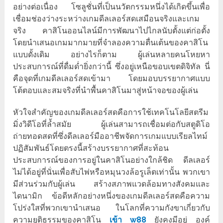
อย่างต่อเนื่อง โซลูชั่นที่เป็นนวัตกรรมหนึ่งได้เกิดขึ้นเพื่อ
เชื่อมช่องว่างระหว่างเกมดีลเลอร์สดเสมือนจริงและเกม
จริง คาสิโนออนไลน์มีการพัฒนาไปไกลนับตั้งแต่ก่อตั้ง
โดยนำเสนอเกมมากมายที่จำลองความตื่นเต้นของคาสิโน
แบบดั้งเดิม อย่างไรก็ตาม ผู้เล่นหลายคนโหยหา
ประสบการณ์ที่ดื่มด่ำยิ่งกว่านี้ ซึ่งอยู่เหนือขอบเขตดิจิทัล นี่
คือจุดที่เกมดีลเลอร์สดเข้ามา โดยมอบบรรยากาศแบบ
โต้ตอบและสมจริงที่นำพื้นคาสิโนมาสู่หน้าจอของผู้เล่น
หัวใจสำคัญของเกมดีลเลอร์สดคือการใช้เทคโนโลยีสตรีม
มิ่งวิดีโอที่ล้ำสมัย ผู้เล่นสามารถเชื่อมต่อกับสตูดิโอ
ถ่ายทอดสดที่ซึ่งดีลเลอร์มืออาชีพจัดการเกมแบบเรียลไทม์
ปฏิสัมพันธ์โดยตรงนี้สร้างบรรยากาศที่สะท้อน
ประสบการณ์ของการอยู่ในคาสิโนอย่างใกล้ชิด ดีลเลอร์
ไม่ได้อยู่ที่นั่นเพื่อสับไพ่หรือหมุนวงล้อรูเล็ตเท่านั้น พวกเขา
มีส่วนร่วมกับผู้เล่น สร้างสภาพแวดล้อมทางสังคมและ
ไดนามิก ข้อดีหลักอย่างหนึ่งของเกมดีลเลอร์สดคือความ
โปร่งใสที่พวกเขานำเสนอ ในโลกที่ความกังขาเกี่ยวกับ
ความยุติธรรมของคาสิโน
เข้า w88
ยังคงมีอยู่ องค์