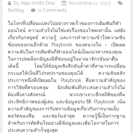
By
Alex Smith Doe
November 11, 2023
Betting
0 Comments
ในโลกที่เปลี่ยนแปลงไปอย่างรวดเร็วของการเดิมพันกีฬา
ออนไลน์ ความสำเร็จไม่ใช่แค่เรื่องของโชคเท่านั้น แต่ยัง
เกี่ยวกับกลยุทธ์ ความรู้ และการทำความเข้าใจความซับ
ซ้อนของเกมอีกด้วย Playbook ของคนวงใน – เปิดเผย
ความลับในการเดิมพันกีฬาออนไลน์เป็นแนวทางของคุณ
ในการปลดล็อกอัญมณีที่ซ่อนอยู่ในอาณาจักรอันน่าตื่น
เต้นนี้ โดยให้ข้อมูลเชิงลึกอันล้ำค่าที่สามารถเปลี่ยน
กระแสให้เป็นที่โปรดปรานของคุณได้ ความลับหลัก
ประการหนึ่งที่เปิดเผยใน Playbook คือความสำคัญของ
การวิจัยที่ครอบคลุม นักเดิมพันที่ประสบความสำเร็จไม่
ต้องพึ่งลางสังหรณ์ พวกเขาเจาะลึกสถิติของทีม
ประสิทธิภาพของผู้เล่น และข้อมูลประวัติ Playbook เน้น
ความสำคัญของการรับทราบข้อมูลเกี่ยวกับการบาดเจ็บ
พลวัตของทีม และฟอร์มล่าสุด ความรู้นี้เป็นรากฐาน
สำหรับการตัดสินใจอย่างมีข้อมูลและเพิ่มโอกาสในการ
ประสบความสำเร็จสูงสุด