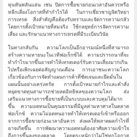
หุนหันพลันแล่น เช่น ปิดการซื้อขายก่อนเวลาอันควรหรือ
หลีกเลี่ยงโอกาสที่ทำกำไรได้ ในการเชี่ยวชาญจิตวิทยา
การเทรด สิ่งสำคัญคือต้องรับทราบและจัดการความกลัว
โดยการตั้งเป้าหมายที่สมจริง ใช้กลยุทธ์การจัดการความ
เสี่ยง และรักษาแนวทางการเทรดที่มีระเบียบวินัย
ในทางกลับกัน ความโลภเป็นอีกอารมณ์หนึ่งที่สามารถ
สร้างความหายนะในเวทีฟอเร็กซ์ได้ ความปรารถนาที่จะ
ทำกำไรมากขึ้นอาจทำให้เทรดเดอร์รับความเสี่ยงมากเกิน
ไปหรือเพิกเฉยต่อสัญญาณเตือน การเอาชนะความโลภ
เกี่ยวข้องกับการจัดทำแผนการค้าที่ชัดเจนและยึดมั่นใน
แผนนั้นอย่างเคร่งครัด การตั้งเป้าหมายกำไรและคำสั่ง
หยุดขาดทุนสามารถช่วยลดอิทธิพลของความโลภ ส่ง
เสริมแนวทางการซื้อขายที่เป็นระบบและควบคุมได้มาก
ขึ้น ความอดทนเป็นคุณธรรมที่มีมูลค่ามหาศาลในตลาด
ฟอเร็กซ์ ความไม่อดทนอาจทำให้เทรดเดอร์เข้าหรือออก
จากการซื้อขายก่อนเวลาอันควร ส่งผลให้พลาดผลกำไรที่
อาจเกิดขึ้น การพัฒนาความอดทนต้องอาศัยความเข้าใจ
ถึงการขึ้นลงของตลาด โดยตระหนักว่าไม่ใช่ทุกโอกาส