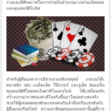
ง่ายและมีศักยภาพในการจ่ายเงินจำนวนมากผ่านแจ็คพอต
และคุณสมบัติโบนัส
สำหรับผู้ที่มองหาการมีส่วนร่วมเชิงกลยุทธ์ เกมบนโต๊ะ
คลาสสิก เช่น แบล็คแจ็ค โป๊กเกอร์ และรูเล็ต ยังคงเป็น
คุณสมบัติที่โดดเด่นในคาสิโนออนไลน์ โต๊ะเสมือนจริง
สร้างบรรยากาศของคาสิโนจริงขึ้นมาใหม่อย่างสมจริง
ช่วยให้ผู้เล่นทดสอบทักษะของตนกับเจ้ามือหรือแข่งขันกับ
ผู้อื่นแบบเรียลไทม์ ความน่าดึงดูดของเกมเหล่านี้อยู่ที่การ