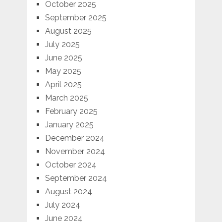
October 2025
September 2025
August 2025
July 2025
June 2025
May 2025
April 2025
March 2025
February 2025
January 2025
December 2024
November 2024
October 2024
September 2024
August 2024
July 2024
June 2024