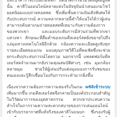
และบาคาร่าจะเป็นเกมหลัก แต่นวัตกรรมไม่ได้หยุดอยู่แค่
นั้น คาสิโนออนไลน์หลายแห่งในปัจจุบันนำเสนอเกมโชว์
ยอดนิยมแบบถ่ายทอดสด ซึ่งเพิ่มชั้นความบันเทิงพิเศษให้
กับประสบการณ์ ความหลากหลายนี้ทำให้แน่ใจได้ว่าผู้เล่น
สามารถค้นหาเกมถ่ายทอดสดที่เหมาะกับความต้องการ
ของพวกเขา และมอบระดับการมีส่วนร่วมที่พวกเขา
แสวงหา ลักษณะที่ดื่มด่ำของเกมดีลเลอร์สดยังขยายไปถึง
แง่มุมทางเทคโนโลยีอีกด้วย กล้องความละเอียดสูงจับทุก
รายละเอียดของเกม มอบคุณภาพวิดีโอที่คมชัดซึ่งจะช่วย
ยกระดับประสบการณ์โดยรวม นอกจากนี้ แพลตฟอร์มดีล
เลอร์สดจำนวนมากยังรวมคุณสมบัติต่างๆ เช่น มุมกล้อง
หลายมุม ช่วยให้ผู้เล่นปรับแต่งมุมมองการรับชมของ
ตนเองและรู้สึกเชื่อมโยงกับการกระทำมากยิ่งขึ้น
เนื่องจากความต้องการความสมจริงในเกม
w88เข้าระบบ
เพิ่มมากขึ้น เกมดีลเลอร์สดจึงกลายเป็นองค์ประกอบสำคัญ
ในวิวัฒนาการของอุตสาหกรรม พวกเขาประสบความ
สำเร็จในการรวมความสะดวกสบายของการเล่นออนไลน์
เข้ากับบรรยากาศที่แท้จริงของคาสิโนบนบก ซึ่งรองรับผู้