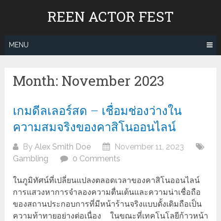
Skip
REEN ACTOR FEST
to
content
MENU
Month:
November 2023
เกมดีลเลอร์สด – เชื่อมช่องว่างใน
ความสมจริงของคาสิโนออนไลน์
By
Alex Smith Doe
November 11, 2023
Gambling
0 Comments
ในภูมิทัศน์ที่เปลี่ยนแปลงตลอดเวลาของคาสิโนออนไลน์
การแสวงหาการจำลองความตื่นเต้นและความน่าเชื่อถือ
ของสถานประกอบการที่มีหน้าร้านจริงแบบดั้งเดิมถือเป็น
ความท้าทายอย่างต่อเนื่อง ในขณะที่เทคโนโลยีก้าวหน้า