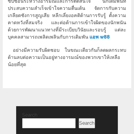
ซับซ้อนระหว่างอารมณ์และการตัดสินใจ นักเดิมพันที่
ประสบความสำเร็จเข้าใจความตื่นเต้น จัดการกับความ
เกลียดชังการสูญเสีย หลีกเลี่ยงอคติด้านการรับรู้ ตั้งความ
คาดหวังที่สมจริง และต่อต้านการเข้าใจผิดของนักพนัน
ด้วยการพัฒนาแนวทางที่มีระเบียบวินัยและรอบรู้ แต่ละ
บุคคลสามารถเพลิดเพลินกับการเดิมพัน
แอพ w88
อย่างมีความรับผิดชอบ ในขณะเดียวกันก็ลดผลกระทบ
ด้านลบต่อความเป็นอยู่ทางอารมณ์ของพวกเขาให้เหลือ
น้อยที่สุด
Search
Search