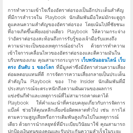
การทำความเข้าใจเรื่องอัตราต่อรองเป็นอีกประเด็นสำคัญ
ที่มีการสำรวจใน Playbook นักเดิมพันมือใหม่มักจะดูถูก
ดูแคลนความสำคัญของอัตราต่อรอง โดยเน้นไปที่ชัยชนะ
ที่อาจเกิดขึ้นเพียงอย่างเดียว Playbook ให้ความกระจ่าง
ว่าอัตราต่อรองสะท้อนถึงการรับรู้ของเจ้ามือรับแทงถึง
ความน่าจะเป็นของเหตุการณ์อย่างไร ด้วยการทำความ
เข้าใจการเคลื่อนไหวของอัตราต่อรองและตีความมันใน
บริบทของเกม คุณสามารถระบุการ
เว็บพนันออนไลน์ เว็บ
ตรง อันดับ 1 ของโลก
ที่มีมูลค่าซึ่งมีอัตราส่วนความเสี่ยง
ต่อผลตอบแทนที่ดี การจัดการความเสี่ยงกลายเป็นประเด็น
สำคัญใน Playbook ของ The Insider นักเดิมพันที่มี
ประสบการณ์จะตระหนักถึงความผันผวนของผลการ
แข่งขันกีฬาและเหตุการณ์ที่ไม่สามารถคาดเดาได้
Playbook ให้คำแนะนำที่ครอบคลุมเกี่ยวกับการจัดการ
แบ๊งค์ ช่วยให้คุณหลีกเลี่ยงข้อผิดพลาดทั่วไป เช่น การไล่
ตามความสูญเสียหรือการเดิมพันสูงเกินไปในเหตุการณ์
เดียว ด้วยการนำกลยุทธ์ที่มีระเบียบวินัยมาใช้ คุณสามารถ
ปกป้องเงินทุนของคุณและรับประกันความสำเร็จในระยะ