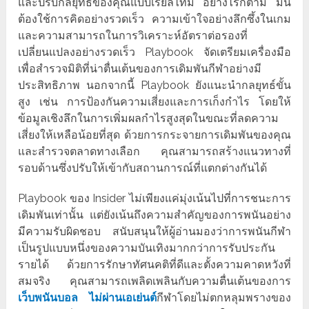
และปรับกลยุทธ์ของคุณแบบเรียลไทม์ อย่างไรก็ตาม มัน
ต้องใช้การคิดอย่างรวดเร็ว ความเข้าใจอย่างลึกซึ้งในเกม
และความสามารถในการวิเคราะห์อัตราต่อรองที่
เปลี่ยนแปลงอย่างรวดเร็ว Playbook จัดเตรียมเครื่องมือ
เพื่อสำรวจมิติที่น่าตื่นเต้นของการเดิมพันกีฬาอย่างมี
ประสิทธิภาพ นอกจากนี้ Playbook ยังแนะนำกลยุทธ์ขั้น
สูง เช่น การป้องกันความเสี่ยงและการเก็งกำไร โดยให้
ข้อมูลเชิงลึกในการเพิ่มผลกำไรสูงสุดในขณะที่ลดความ
เสี่ยงให้เหลือน้อยที่สุด ด้วยการกระจายการเดิมพันของคุณ
และสำรวจตลาดทางเลือก คุณสามารถสร้างแนวทางที่
รอบด้านซึ่งปรับให้เข้ากับสถานการณ์ที่แตกต่างกันได้
Playbook ของ Insider ไม่เพียงแค่มุ่งเน้นไปที่การชนะการ
เดิมพันเท่านั้น แต่ยังเน้นถึงความสำคัญของการพนันอย่าง
มีความรับผิดชอบ สนับสนุนให้ผู้อ่านมองว่าการพนันกีฬา
เป็นรูปแบบหนึ่งของความบันเทิงมากกว่าการรับประกัน
รายได้ ด้วยการรักษาทัศนคติที่ดีและตั้งความคาดหวังที่
สมจริง คุณสามารถเพลิดเพลินกับความตื่นเต้นของการ
เว็บพนันบอล ไม่ผ่านเอเย่นต์
กีฬาโดยไม่ตกหลุมพรางของ