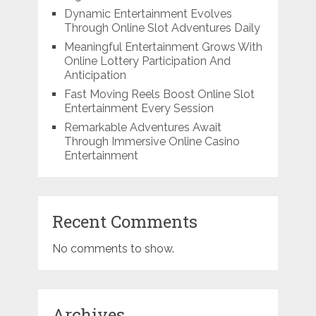
Dynamic Entertainment Evolves
Through Online Slot Adventures Daily
Meaningful Entertainment Grows With
Online Lottery Participation And
Anticipation
Fast Moving Reels Boost Online Slot
Entertainment Every Session
Remarkable Adventures Await
Through Immersive Online Casino
Entertainment
Recent Comments
No comments to show.
Archives