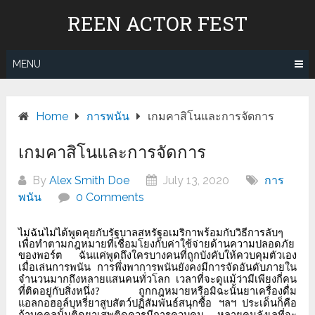
Skip
REEN ACTOR FEST
to
content
MENU
Home
การพนัน
เกมคาสิโนและการจัดการ
เกมคาสิโนและการจัดการ
By
Alex Smith Doe
July 13, 2020
การ
พนัน
0 Comments
ไม่ฉันไม่ได้พูดคุยกับรัฐบาลสหรัฐอเมริกาพร้อมกับวิธีการลับๆ
เพื่อทำตามกฎหมายที่เชื่อมโยงกับค่าใช้จ่ายด้านความปลอดภัย
ของพอร์ต
ฉันแค่พูดถึงใครบางคนที่ถูกบังคับให้ควบคุมตัวเอง
เมื่อเล่นการพนัน
การพึ่งพาการพนันยังคงมีการจัดอันดับภายใน
จำนวนมากถึงหลายแสนคนทั่วโลก
เวลาที่จะดูแม้ว่ามีเพียงกี่คน
ที่ติดอยู่กับสิ่งหนึ่ง
ถูกกฎหมายหรือมิฉะนั้นยาเครื่องดื่ม
?
แอลกอฮอล์บุหรี่ยาสูบสัตว์ปฏิสัมพันธ์สนุกซื้อ
ฯลฯ
ประเด็นก็คือ