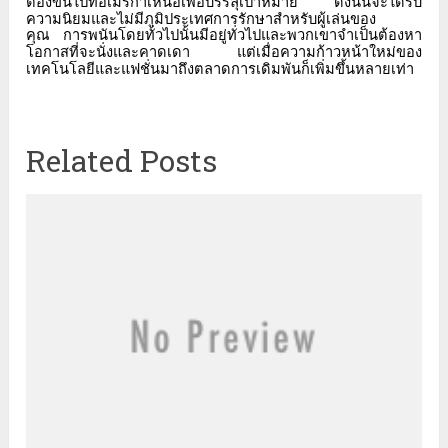
ต้องขึ้นไปที่อเมริกาเหนือเพื่อบรรลุเป้าหมาย
ดังนั้นจะได้รับ
ความนิยมและไม่มีภูมิประเทศการรักษาสำหรับผู้เล่นของ
คุณ
การพนันโดยทั่วไปนั้นมีอยู่ทั่วไปและพวกเขาจำเป็นต้องหา
โอกาสที่จะนั่งและคาดเดา
แต่เมื่อความก้าวหน้าใหม่ของ
เทคโนโลยีและแฟชั่นมาถึงตลาดการเดิมพันก็เพิ่มขึ้นหลายเท่า
Related Posts