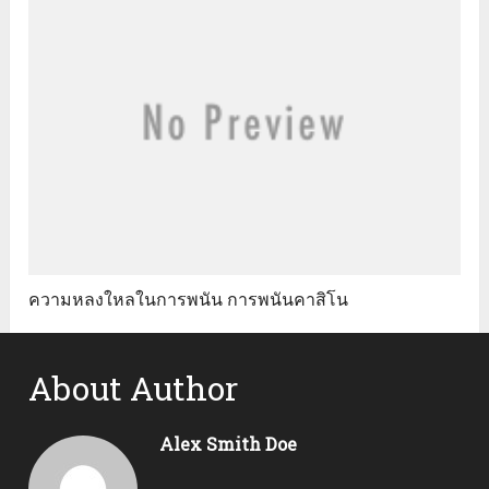
ความหลงใหลในการพนัน การพนันคาสิโน
About Author
Alex Smith Doe