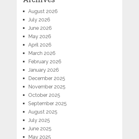
August 2026
July 2026
June 2026
May 2026
April 2026
March 2026
February 2026
January 2026
December 2025
November 2025
October 2025
September 2025
August 2025
July 2025
June 2025
May 2025