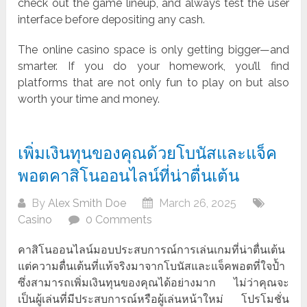
check out the game lineup, and always test the user
interface before depositing any cash.
The online casino space is only getting bigger—and
smarter. If you do your homework, you’ll find
platforms that are not only fun to play on but also
worth your time and money.
เพิ่มเงินทุนของคุณด้วยโบนัสและแจ็ค
พอตคาสิโนออนไลน์ที่น่าตื่นเต้น
By
Alex Smith Doe
March 26, 2025
Casino
0 Comments
คาสิโนออนไลน์มอบประสบการณ์การเล่นเกมที่น่าตื่นเต้น
แต่ความตื่นเต้นที่แท้จริงมาจากโบนัสและแจ็คพอตที่ใจป้ำ
ซึ่งสามารถเพิ่มเงินทุนของคุณได้อย่างมาก ไม่ว่าคุณจะ
เป็นผู้เล่นที่มีประสบการณ์หรือผู้เล่นหน้าใหม่ โปรโมชั่น