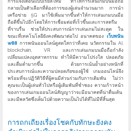
การแจ้งเตือนแบบเรียลไทม์ ทำให้การเล่นเกมบนมือถือ
กลายเป็นตัวเลือกที่ต้องการของผู้เล่นจำนวนมาก การนำ
เครือข่าย 5G มาใช้เพิ่มมากขึ้นทำให้การเล่นเกมบนมือ
ถือดีขึ้นไปอีกโดยให้การเชื่อมต่อที่เร็วขึ้นและการสตรีม
ที่ราบรื่น ช่วยให้ประสบการณ์การเล่นเกมไม่สะดุด ใน
ขณะที่เทคโนโลยียังคงพัฒนาต่อไป อนาคตของ
เว็บพนัน
w88
การพนันออนไลน์ดูสดใสกว่าที่เคย นวัตกรรมใน AI,
blockchain, VR และการเล่นเกมบนมือถือกำลัง
เปลี่ยนแปลงอุตสาหกรรม ทำให้มีความโปร่งใส ปลอดภัย
และดื่มด่ำมากขึ้น ด้วยการเน้นย้ำอย่างหนักที่
ประสบการณ์และความปลอดภัยของผู้ใช้ เกมออนไลน์จึง
พร้อมที่จะปฏิวัติวิธีที่ผู้คนมีส่วนร่วมกับการเดิมพัน ไม่ว่า
คุณจะเป็นผู้เล่นทั่วไปหรือผู้เดิมพันที่ช่ำชอง ความก้าวหน้า
ของการเล่นเกมออนไลน์สัญญาว่าจะมีอนาคตที่น่าตื่นเต้น
และมีพลวัตซึ่งเต็มไปด้วยความเป็นไปได้ที่ไม่มีที่สิ้นสุด
การถกเถียงเรื่องโชคกับทักษะยังคง