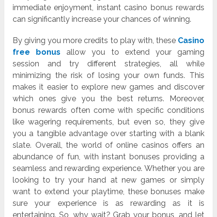
immediate enjoyment, instant casino bonus rewards
can significantly increase your chances of winning.
By giving you more credits to play with, these
Casino
free bonus
allow you to extend your gaming
session and try different strategies, all while
minimizing the risk of losing your own funds. This
makes it easier to explore new games and discover
which ones give you the best returns. Moreover,
bonus rewards often come with specific conditions
like wagering requirements, but even so, they give
you a tangible advantage over starting with a blank
slate. Overall, the world of online casinos offers an
abundance of fun, with instant bonuses providing a
seamless and rewarding experience. Whether you are
looking to try your hand at new games or simply
want to extend your playtime, these bonuses make
sure your experience is as rewarding as it is
entertaining. So, why wait? Grab your bonus, and let