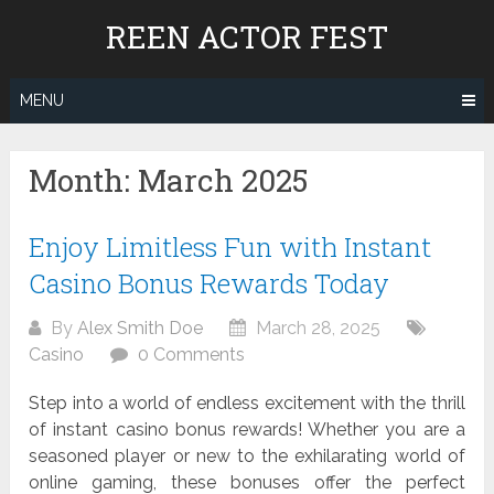
Skip
REEN ACTOR FEST
to
content
MENU
Month:
March 2025
Enjoy Limitless Fun with Instant
Casino Bonus Rewards Today
By
Alex Smith Doe
March 28, 2025
Casino
0 Comments
Step into a world of endless excitement with the thrill
of instant casino bonus rewards! Whether you are a
seasoned player or new to the exhilarating world of
online gaming, these bonuses offer the perfect