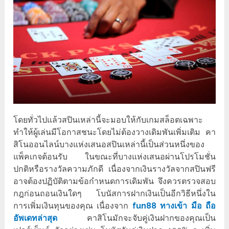
โดยทั่วไปแล้วสปินเหล่านี้จะมอบให้กับเกมสล็อตเฉพาะ
ทำให้ผู้เล่นมีโอกาสชนะโดยไม่ต้องวางเดิมพันเพิ่มเติม คา
สิโนออนไลน์บางแห่งเสนอสปินเหล่านี้เป็นส่วนหนึ่งของ
แพ็คเกจต้อนรับ ในขณะที่บางแห่งเสนอผ่านโปรโมชั่น
ปกติหรือรางวัลความภักดี เนื่องจากเงินรางวัลจากสปินฟรี
อาจต้องปฏิบัติตามข้อกำหนดการเดิมพัน จึงควรตรวจสอบ
กฎก่อนถอนเงินใดๆ โบนัสการฝากเงินเป็นอีกวิธีหนึ่งใน
การเพิ่มเงินทุนของคุณ เนื่องจาก
fun88 ทางเข้า มือ ถือ
อัพเดทล่าสุด
คาสิโนมักจะจับคู่เงินฝากของคุณเป็น