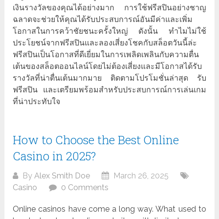
เงินรางวัลของคุณได้อย่างมาก การใช้ฟรีสปินอย่างชาญ
ฉลาดจะช่วยให้คุณได้รับประสบการณ์อันมีค่าและเพิ่ม
โอกาสในการคว้าชัยชนะครั้งใหญ่ ดังนั้น ทำไมไม่ใช้
ประโยชน์จากฟรีสปินและลองเสี่ยงโชคกับสล็อตวันนี้ล่ะ
ฟรีสปินเป็นโอกาสที่ดีเยี่ยมในการเพลิดเพลินกับความตื่น
เต้นของสล็อตออนไลน์โดยไม่ต้องเสี่ยงและมีโอกาสได้รับ
รางวัลที่น่าตื่นเต้นมากมาย ติดตามโปรโมชั่นล่าสุด รับ
ฟรีสปิน และเตรียมพร้อมสำหรับประสบการณ์การเล่นเกม
ที่น่าประทับใจ
How to Choose the Best Online
Casino in 2025?
By
Alex Smith Doe
March 26, 2025
Casino
0 Comments
Online casinos have come a long way. What used to