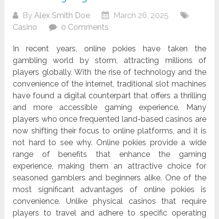
By
Alex Smith Doe
March 26, 2025
Casino
0 Comments
In recent years, online pokies have taken the
gambling world by storm, attracting millions of
players globally. With the rise of technology and the
convenience of the internet, traditional slot machines
have found a digital counterpart that offers a thrilling
and more accessible gaming experience. Many
players who once frequented land-based casinos are
now shifting their focus to online platforms, and it is
not hard to see why. Online pokies provide a wide
range of benefits that enhance the gaming
experience, making them an attractive choice for
seasoned gamblers and beginners alike. One of the
most significant advantages of online pokies is
convenience. Unlike physical casinos that require
players to travel and adhere to specific operating