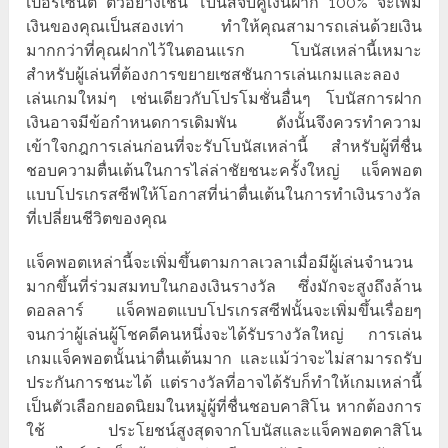
เปอร์เซ็นต์ ตัวอย่างเช่น โบนัสจับคู่เงินฝาก 100% จะเพิ่ม
เงินของคุณเป็นสองเท่า ทำให้คุณสามารถเล่นด้วยเงิน
มากกว่าที่คุณฝากไว้ในตอนแรก โบนัสเหล่านี้เหมาะ
สำหรับผู้เล่นที่ต้องการขยายเซสชันการเล่นเกมและลอง
เล่นเกมใหม่ๆ เช่นเดียวกับโปรโมชั่นอื่นๆ โบนัสการฝาก
เงินอาจมีข้อกำหนดการเดิมพัน ดังนั้นจึงควรทำความ
เข้าใจกฎการเล่นก่อนที่จะรับโบนัสเหล่านี้ สำหรับผู้ที่ชื่น
ชอบความตื่นเต้นในการไล่ล่าชัยชนะครั้งใหญ่ แจ็คพอต
แบบโปรเกรสซีฟให้โอกาสที่น่าตื่นเต้นในการทำเงินรางวัล
ที่เปลี่ยนชีวิตของคุณ
แจ็คพอตเหล่านี้จะเพิ่มขึ้นตามกาลเวลาเมื่อมีผู้เล่นจำนวน
มากขึ้นที่ร่วมสมทบในกองเงินรางวัล ซึ่งมักจะสูงถึงล้าน
ดอลลาร์ แจ็คพอตแบบโปรเกรสซีฟนั้นจะเพิ่มขึ้นเรื่อยๆ
จนกว่าผู้เล่นผู้โชคดีคนหนึ่งจะได้รับรางวัลใหญ่ การเล่น
เกมแจ็คพอตนั้นน่าตื่นเต้นมาก และแม้ว่าจะไม่สามารถรับ
ประกันการชนะได้ แต่รางวัลที่อาจได้รับก็ทำให้เกมเหล่านี้
เป็นตัวเลือกยอดนิยมในหมู่ผู้ที่ชื่นชอบคาสิโน หากต้องการ
ใช้ ประโยชน์สูงสุดจากโบนัสและแจ็คพอตคาสิโน