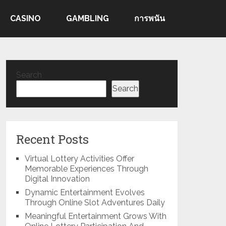
CASINO
GAMBLING
การพนัน
Search
Search
Recent Posts
Virtual Lottery Activities Offer
Memorable Experiences Through
Digital Innovation
Dynamic Entertainment Evolves
Through Online Slot Adventures Daily
Meaningful Entertainment Grows With