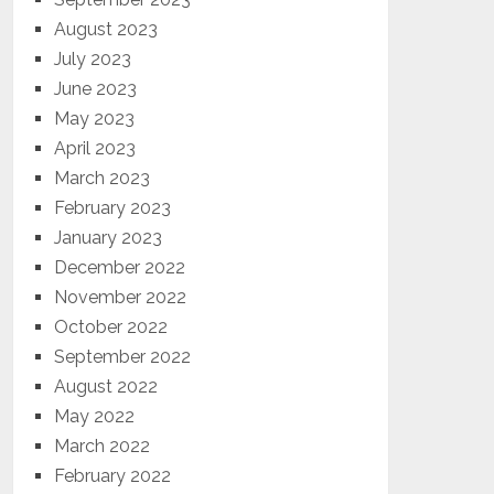
August 2023
July 2023
June 2023
May 2023
April 2023
March 2023
February 2023
January 2023
December 2022
November 2022
October 2022
September 2022
August 2022
May 2022
March 2022
February 2022