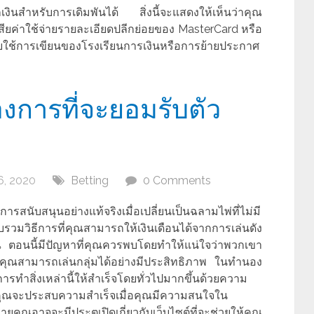
งินสำหรับการเดิมพันได้ สิ่งนี้จะแสดงให้เห็นว่าคุณ
เสียค่าใช้จ่ายรายละเอียดปลีกย่อยของ MasterCard หรือ
ดยใช้การเขียนของโรงเรียนการเงินหรือการย้ายประกาศ
งการที่จะยอมรับตัว
, 2020
Betting
0 Comments
การสนับสนุนอย่างแท้จริงเมื่อเปลี่ยนเป็นฉลามไพ่ที่ไม่มี
ิธีการที่คุณสามารถให้เงินเดือนได้จากการเล่นดัง
ณ ตอนนี้มีปัญหาที่คุณควรพบโดยทำให้แน่ใจว่าพวกเขา
่คุณสามารถเล่นกลุ่มได้อย่างมีประสิทธิภาพ ในทำนอง
ารทำสิ่งเหล่านี้ให้สำเร็จโดยทั่วไปมากขึ้นด้วยความ
คุณจะประสบความสำเร็จเมื่อคุณมีความสนใจใน
ยคุณอาจจะมีประตูเปิดเกี่ยวกับเว็บไซต์ที่จะช่วยให้คุณ