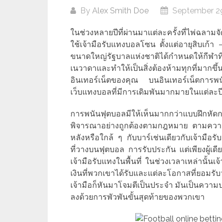
By
Alex Smith Doe
September 29
ในช่วงหลายปีที่ผ่านมาแต่ละครั้งที่ไพ่ฉลา
ใช้เจ้ามือรับแทงบอลโซน ตั้งแต่อายุสิบเก้า – ห
ขนาดใหญ่รัฐบาลแห่งชาติได้กำหนดให้กีฬาท
เนวาดาและทำให้เป็นสิ่งต้องห้ามทุกที่มาก
อินเทอร์เน็ตของคุณ บนอินเทอร์เน็ตการพน
เว็บแทงบอลที่มีการเดิมพันมากมายในแต่ละปี ทั
การพนันฟุตบอลมีให้เห็นมากกว่าแบบฝึกหัดก
พิจารณาอย่างถูกต้องตามกฎหมาย ตามความเป
หลังหรือใกล้ ๆ กับบาร์เช่นเดียวกับเจ้ามือ
ที่วางบนฟุตบอล การรับประกัน แต่เพียงผู้เด
เจ้ามือรับแทงในพื้นที่ ในช่วงเวลาเหล่านั้
เงินที่พวกเขาได้รับและแต่ละโอกาสที่ยอมรับ
เจ้ามือก็หันมาโจมตีเป็นประจำ มันเป็นความป
ลงด้วยการพัวพันขั้นสุดท้ายของพวกเขา