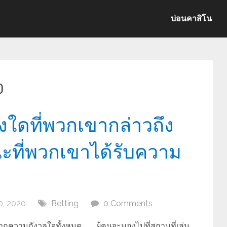
บ่อนคาสิโน
0
่งใดที่พวกเขากล่าวถึง
ที่พวกเขาได้รับความ
, 2020
Betting
0 Comments
ีจากความกังวลใจทั้งหมด ผู้คนจะมองไปที่สถานที่เล่น