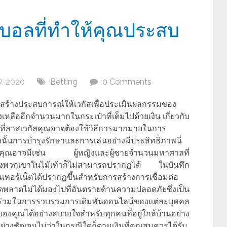
บอลที่ทำให้คุณประสบ
, 2020
Betting
0 Comments
ด้สร้างประสบการณ์ให้เวกัสเพื่อประเมินผลกรรมของ
ืออีกจำนวนมากในกระเป๋าที่เต็มไปด้วยเงิน เกี่ยวกับ
ที่ลาสเวกัสคุณอาจต้องใช้วิธีการมากมายในการ
งนั้นการบำรุงรักษาและการเล่นอย่างมีประสิทธิภาพนี่
่นที่คุณอาจมีเช่น ผู้หญิงและผู้ชายจำนวนมหาศาลที่
ของพวกเขาในไม้เท้าก็ไม่สามารถปรากฏได้ ในบันทึก
ทอร์เน็ตได้ปรากฏขึ้นสำหรับการสร้างการเชื่อมต่อ
ิดพลาดไม่ได้มองไปที่อันตรายด้านความปลอดภัยซึ่งเป็น
วนร่วมในการรวบรวมการเดิมพันออนไลน์ของแต่ละบุคคล
คุณได้อย่างสบายใจสำหรับทุกคนที่อยู่ใกล้บ้านอย่าง
างชัดเจนไม่ว่าในกรณีใดก็ตามเงินที่คุณสมควรได้รับ