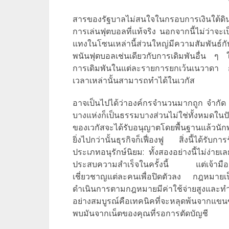
สารของรัฐบาลไม่สนใจในกรอบการเงินใต้ดินที
การเล่นฟุตบอลที่แท้จริง นอกจากนี้ไม่ว่าจะเป
แทงในโซนเหล่านี้ส่วนใหญ่มีความสัมพันธ์ก
พนันฟุตบอลเช่นเดียวกับการเดิมพันอื่น ๆ ใ
การเดิมพันในแต่ละรายการยกเว้นเนวาดา กล
เวลาเหล่านั้นสามารถทำได้ในเวกัส
อาจเป็นไปได้ว่าองค์กรจำนวนมากถูก จำกั
บางแห่งก็เป็นธรรมบางส่วนไม่ใช่ทั้งหมดในปั
ของเวกัสจะได้รับอนุญาตโดยพื้นฐานแล้วนัก
ยิ่งไปกว่านั้นธุรกิจก็เฟื่องฟู สิ่งนี้ได้
ประเภทอนุรักษ์นิยม: ทั้งสองอย่างนี้ไม่ง่ายเล
ประสบความสำเร็จในครั้งนี้ แต่เจ้ามือรั
เชี่ยวชาญแต่ละคนเพื่อปิดตัวลง กฎหมายเป็
ดำเนินการตามกฎหมายมีค่าใช้จ่ายสูงและทำใ
อย่างสมบูรณ์คือเทคนิคที่จะหลุดพ้นจากแ
พบมันจากเน็ตของคุณที่รอการตัดบัญชี