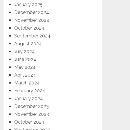
January 2025
December 2024
November 2024
October 2024
September 2024
August 2024
July 2024
June 2024
May 2024
April 2024
March 2024
February 2024
January 2024
December 2023
November 2023
October 2023
September 2023