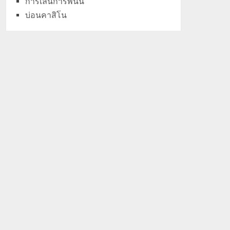
การเล่นการพนัน
บ่อนคาสิโน