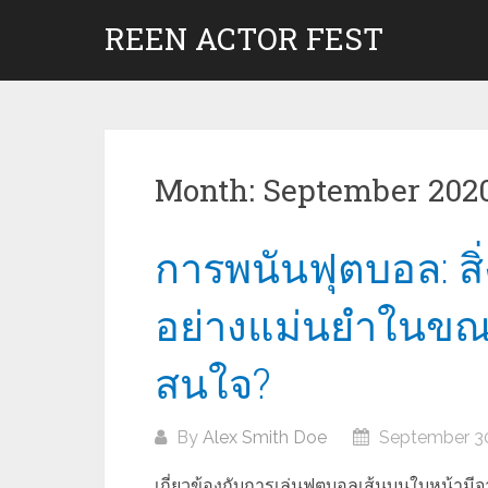
Skip
REEN ACTOR FEST
to
content
Month:
September 202
การพนันฟุตบอล: สิ
อย่างแม่นยำในขณะ
สนใจ?
By
Alex Smith Doe
September 30
เกี่ยวข้องกับการเล่นฟุตบอลเส้นบนใบหน้าม