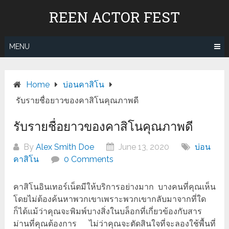
Skip
REEN ACTOR FEST
to
content
MENU
Home
บ่อนคาสิโน
รับรายชื่อยาวของคาสิโนคุณภาพดี
รับรายชื่อยาวของคาสิโนคุณภาพดี
By
Alex Smith Doe
June 13, 2020
บ่อน
คาสิโน
0 Comments
คาสิโนอินเทอร์เน็ตมีให้บริการอย่างมาก บางคนที่คุณเห็น
โดยไม่ต้องค้นหาพวกเขาเพราะพวกเขากลับมาจากที่ใด
ก็ได้แม้ว่าคุณจะพิมพ์บางสิ่งในบล็อกที่เกี่ยวข้องกับสาร
ม่านที่คุณต้องการ ไม่ว่าคุณจะตัดสินใจที่จะลองใช้พื้นที่