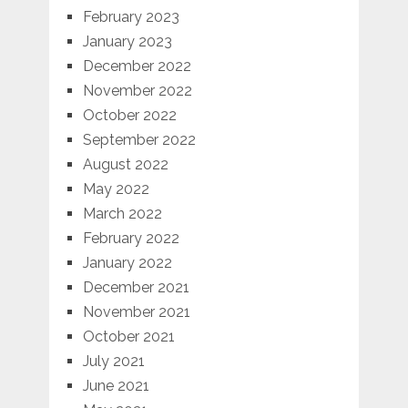
February 2023
January 2023
December 2022
November 2022
October 2022
September 2022
August 2022
May 2022
March 2022
February 2022
January 2022
December 2021
November 2021
October 2021
July 2021
June 2021