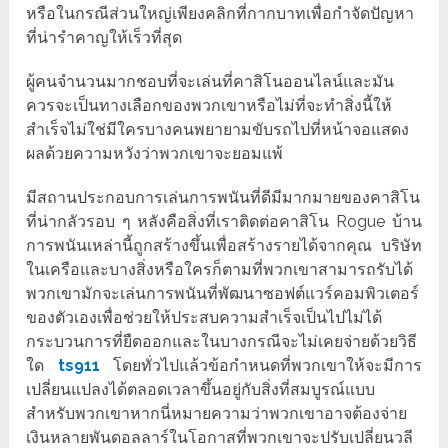
หรือในกรณีส่วนใหญ่เพียงคลิกที่กากบาทเพื่อกำจัดปัญหา
ที่น่ารำคาญให้เร็วที่สุด
ผู้คนจำนวนมากชอบที่จะเล่นที่คาสิโนออนไลน์และมัน
ควรจะเป็นทางเลือกของพวกเขาหรือไม่ที่จะทำสิ่งนี้ให้
สำเร็จไม่ใช่มีใครบางคนพยายามขับรถไปที่หน้าจอแสดง
ผลด้วยความหวังว่าพวกเขาจะยอมแพ้
มีสถานประกอบการเล่นการพนันที่ดีมีมากมายของคาสิโน
ที่น่ากลัวรอบ ๆ หลังคือสิ่งที่เราติดต่อคาสิโน Rogue บ้าน
การพนันเหล่านี้ถูกสร้างขึ้นเพื่อสร้างรายได้จากคุณ บริษัท
ในเครือและบางสิ่งหรือใครก็ตามที่พวกเขาสามารถรับได้
พวกเขามักจะเล่นการพนันที่พัฒนาซอฟต์แวร์คอมพิวเตอร์
ของตัวเองเพื่อช่วยให้ประสบความสำเร็จเป็นไปไม่ได้
กระบวนการที่ยืดออกและในบางกรณีจะไม่เคยจ่ายด้วยวิธี
ใด
ts911
โดยทั่วไปแล้วข้อกำหนดที่พวกเขาให้จะมีการ
เปลี่ยนแปลงได้ตลอดเวลาขึ้นอยู่กับสิ่งที่สมบูรณ์แบบ
สำหรับพวกเขาหากนี่หมายความว่าพวกเขาอาจต้องจ่าย
เงินหลายพันดอลลาร์ในโอกาสที่พวกเขาจะปรับเปลี่ยนวลี