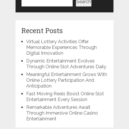
Search
Recent Posts
Virtual Lottery Activities Offer
Memorable Experiences Through
Digital Innovation
Dynamic Entertainment Evolves
Through Online Slot Adventures Daily
Meaningful Entertainment Grows With
Online Lottery Participation And
Anticipation
Fast Moving Reels Boost Online Slot
Entertainment Every Session
Remarkable Adventures Await
Through Immersive Online Casino
Entertainment