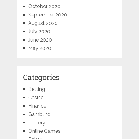
October 2020
September 2020
August 2020
July 2020
June 2020
May 2020
Categories
Betting
Casino
Finance
Gambling
Lottery
Online Games