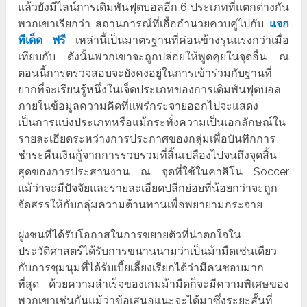
แล้วยังมีไลน์การเดิมพันฟุตบอลอีก 6 ประเภทที่แตกต่างกัน
พวกเขาเรียกว่า สถานการณ์ที่เอื้ออำนวยควบคู่ไปกับ
แจก
ทีเด็ด ฟรี
เหล่านี้เป็นมาตรฐานที่ค่อนข้างรุนแรงกว่าเมื่อ
เทียบกับ ดังนั้นพวกเขาจะถูกปล่อยให้พูดคุยในจุดอื่น ณ
ตอนนี้การตรวจสอบจะยังคงอยู่ในการเข้าร่วมกับฐานที่
ยากที่จะเรียนรู้หนึ่งในเจ็ดประเภทของการเดิมพันฟุตบอล
ภายในข้อมูลความคิดที่แพร่กระจายออกไปจะแสดง
เป็นการแบ่งประเภทหรือแม้กระทั่งความเป็นเอกลักษณ์ใน
รายละเอียดระหว่างการประกาศของกลุ่มเพื่อบันทึกการ
ชำระคืนเงินกู้จากการรวบรวมที่สิ้นเปลืองไปจนถึงจุดสิ้น
สุดของการประสานงาน ณ จุดที่ใช้ในคาสิโน Soccer
แม้ว่าจะมีปัจจัยและรายละเอียดปลีกย่อยที่น้อยกว่าจะถูก
จัดสรรให้กับกลุ่มความต้านทานเพื่อพยายามกระจาย
ฝูงชนที่ได้รับโอกาสในการขยายตัวที่น่าตกใจใน
ประวัติศาสตร์ได้รับการขนานนามว่าเป็นม้ามืดเช่นเดียว
กับการชุมนุมที่ได้รับเบี้ยเลี้ยงเรียกได้ว่ามีคนชอบมาก
ที่สุด ด้วยความสำเร็จของเกมม้ามืดก็จะมีความพิเศษของ
พวกเขาเช่นกันแม้ว่าข้อเสนอแนะจะได้มาซึ่งระยะสั้นที่