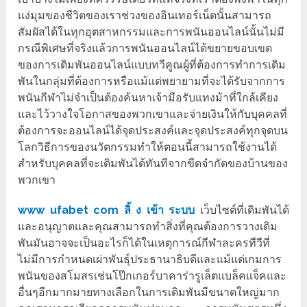
แง่มุมของชีวิตของเราช่วงของอินเทอร์เน็ตนั้นสามารถ
สัมผัสได้ในทุกอุตสาหกรรมและการพนันออนไลน์นั้นไม่มี
กรณีพิเศษที่จริงแล้วการพนันออนไลน์ได้ขยายขอบเขต
ของการเดิมพันออนไลน์แบบทวีคูณผู้ที่ต้องการทำการเดิม
พันในกลุ่มที่ต้องการหรือแม้แต่พยายามที่จะได้รับจากการ
พนันกีฬาไม่จำเป็นต้องค้นหาเจ้ามือรับแทงม้าที่ใกล้เคียง
และไว้วางใจโอกาสของพวกเขาและจ่ายเงินให้กับบุคคลที่
ต้องการจะออนไลน์ได้จุดประสงค์และจุดประสงค์ทุกจุดบน
โลกวิธีการของนวัตกรรมทำให้ตอนนี้สามารถใช้งานได้
สำหรับบุคคลที่จะเดิมพันได้ทันทีจากขีดจำกัดของบ้านของ
พวกเขา
www ufabet com ลิ้ ง เข้า ระบบ
เว็บไซต์ที่เดิมพันได้
และอนุญาตและคุณสามารถทำสิ่งที่คุณต้องการวางเดิม
พันมันอาจจะเป็นอะไรก็ได้ในเหตุการณ์กีฬาละครทีวีที่
ไม่มีการกำหนดเผ่าพันธุ์ประธานาธิบดีและแม้แต่เกมการ
พนันของสโมสรเช่นโป๊กเกอร์บาคาร่ารูเล็ตแบล็คแจ็คและ
อื่นๆอีกมากมายทางเลือกในการเดิมพันมีขนาดใหญ่มาก