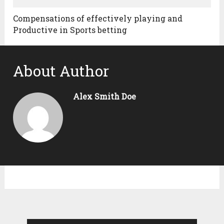
Compensations of effectively playing and
Productive in Sports betting
About Author
Alex Smith Doe