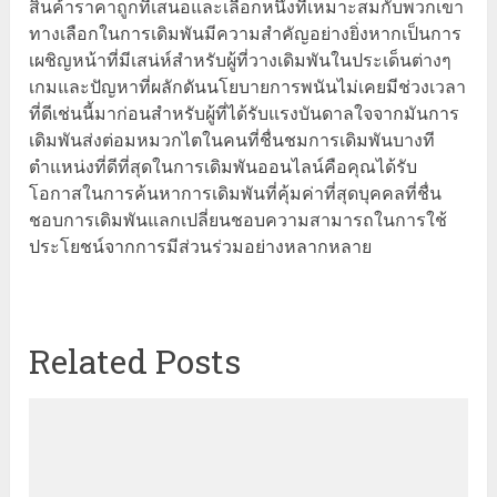
สินค้าราคาถูกที่เสนอและเลือกหนึ่งที่เหมาะสมกับพวกเขา
ทางเลือกในการเดิมพันมีความสำคัญอย่างยิ่งหากเป็นการ
เผชิญหน้าที่มีเสน่ห์สำหรับผู้ที่วางเดิมพันในประเด็นต่างๆ
เกมและปัญหาที่ผลักดันนโยบายการพนันไม่เคยมีช่วงเวลา
ที่ดีเช่นนี้มาก่อนสำหรับผู้ที่ได้รับแรงบันดาลใจจากมันการ
เดิมพันส่งต่อมหมวกไตในคนที่ชื่นชมการเดิมพันบางที
ตำแหน่งที่ดีที่สุดในการเดิมพันออนไลน์คือคุณได้รับ
โอกาสในการค้นหาการเดิมพันที่คุ้มค่าที่สุดบุคคลที่ชื่น
ชอบการเดิมพันแลกเปลี่ยนชอบความสามารถในการใช้
ประโยชน์จากการมีส่วนร่วมอย่างหลากหลาย
Related Posts