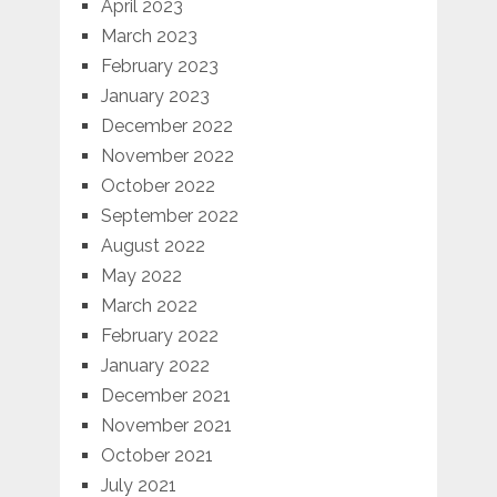
April 2023
March 2023
February 2023
January 2023
December 2022
November 2022
October 2022
September 2022
August 2022
May 2022
March 2022
February 2022
January 2022
December 2021
November 2021
October 2021
July 2021