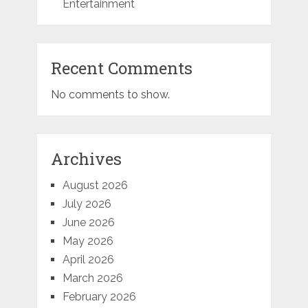
Entertainment
Recent Comments
No comments to show.
Archives
August 2026
July 2026
June 2026
May 2026
April 2026
March 2026
February 2026