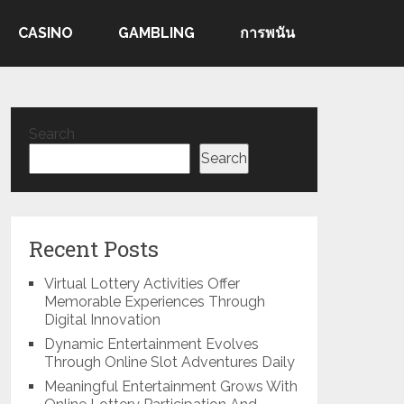
CASINO
GAMBLING
การพนัน
Search
Search
Recent Posts
Virtual Lottery Activities Offer
Memorable Experiences Through
Digital Innovation
Dynamic Entertainment Evolves
Through Online Slot Adventures Daily
Meaningful Entertainment Grows With