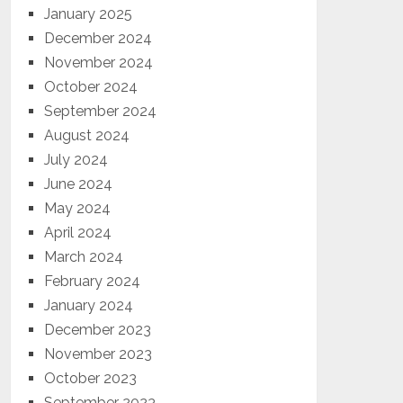
January 2025
December 2024
November 2024
October 2024
September 2024
August 2024
July 2024
June 2024
May 2024
April 2024
March 2024
February 2024
January 2024
December 2023
November 2023
October 2023
September 2023