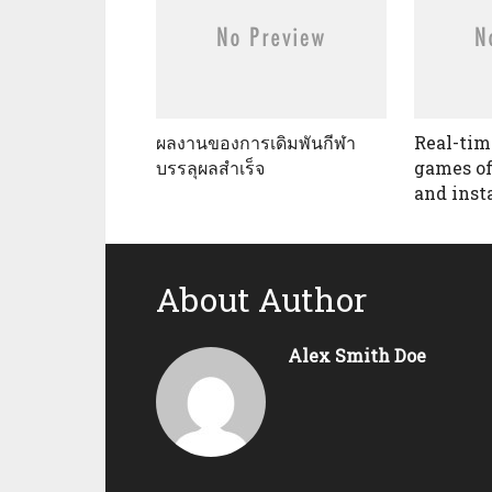
ผลงานของการเดิมพันกีฬา
Real-tim
บรรลุผลสำเร็จ
games of
and inst
About Author
Alex Smith Doe