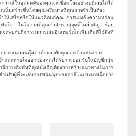
ถานการณ์ในอุดมคติของคุณจะเชื่อมโยงอย่างปฏิเสธไม่ได้
ุณนั้นสร้างขึ้นโดยคุณหรือบางทีคุณอาจจำเป็นต้อง
ทำให้เสร็จหรือให้แนวคิดแก่คุณ การแย่งชิงความหย่อน
ะทับใจ ในโอกาสที่คุณกำลังเข้าสู่จุดที่ไม่สำคัญ ร้อย
ะพบกับกิจกรรมการเล่นอินเทอร์เน็ตเพิ่มเติมที่ใช้สิ่งที่
ออย่างแน่นอนคุ้มค่าที่จะอาศัยคุณวางตำแหน่งการ
ข้าและหายใจออกของคุณได้รับการยอมรับในบัญชีกลุ่ม
ในวลีการเดิมพันที่คุณบังเอิญต้องการสร้างแนวทางในการ
รับผู้ที่จะเล่นการพนันฟุตบอลคาสิโนประเภทนี้อย่าง