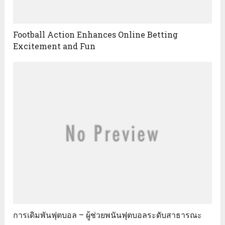
Football Action Enhances Online Betting
Excitement and Fun
การเดิมพันฟุตบอล – ผู้ช่วยพนันฟุตบอลระดับสาธารณะ