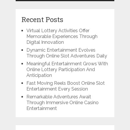
Recent Posts
Virtual Lottery Activities Offer
Memorable Experiences Through
Digital Innovation
Dynamic Entertainment Evolves
Through Online Slot Adventures Daily
Meaningful Entertainment Grows With
Online Lottery Participation And
Anticipation
Fast Moving Reels Boost Online Slot
Entertainment Every Session
Remarkable Adventures Await
Through Immersive Online Casino
Entertainment