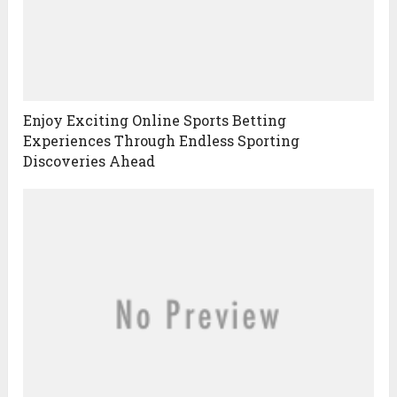
Enjoy Exciting Online Sports Betting
Experiences Through Endless Sporting
Discoveries Ahead