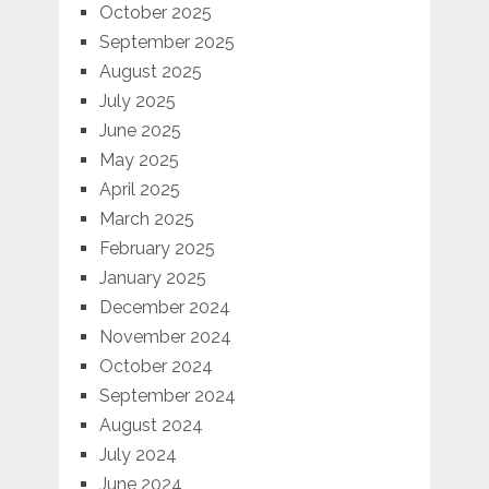
October 2025
September 2025
August 2025
July 2025
June 2025
May 2025
April 2025
March 2025
February 2025
January 2025
December 2024
November 2024
October 2024
September 2024
August 2024
July 2024
June 2024