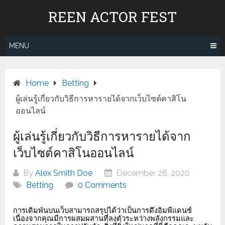
Skip
REEN ACTOR FEST
to
content
MENU
Home
Betting
ผู้เล่นรู้เกี่ยวกับวิธีการหารายได้จากเว็บไซต์คาสิโน
ออนไลน์
ผู้เล่นรู้เกี่ยวกับวิธีการหารายได้จาก
เว็บไซต์คาสิโนออนไลน์
By
Alex Smith Doe
December 28, 2020
Betting
0 Comments
การเดิมพันบนเว็บสามารถสรุปได้ว่าเป็นการดึงอิมพีแดนซ์
เนื่องจากคุณมีการผสมผสานที่ลงตัวระหว่างพลังกรรมและ