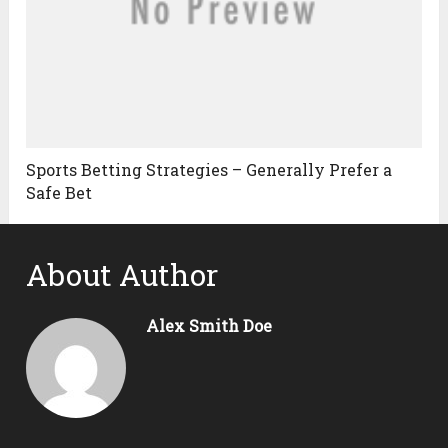
Sports Betting Strategies – Generally Prefer a
Safe Bet
About Author
Alex Smith Doe