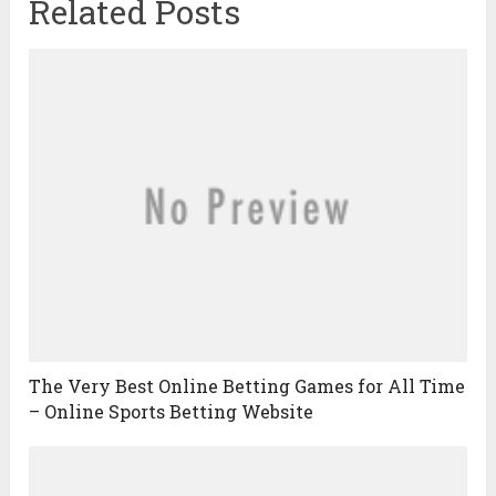
Related Posts
The Very Best Online Betting Games for All Time
– Online Sports Betting Website