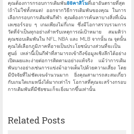
คุณต้องการกรอบการเดิมพัน
88คาสิโน
ที่เอาอันตรายที่สุด
(ถ้าไม่ใช่ทั้งหมด) ออกจากวิธีการเดิมพันของคุณ ในการ
เลือกกรอบการเดิมพันกีฬา คุณต้องการค้นหาบางสิ่งที่เน้น
เลเซอร์รอบ ๆ เกมเพียงไม่กี่เกม ซึ่งมีโอกาสรวบรวมการ
วัดที่จำเป็นทุกอย่างสำหรับเหตุการณ์เป้าหมาย สมมติว่า
คุณชอบเดิมพันใน NFL, NBA และ MLB จากนั้น ณ จุดนั้น
คุณได้เลือกภูมิภาคที่อาจเป็นประโยชน์บางส่วนที่จะเป็น
ศูนย์ เหล่านี้เป็นกีฬาที่สามารถเข้าถึงข้อมูลเชิงลึกได้อย่าง
เปิดเผยและง่ายต่อการติดตามอย่างแท้จริง แม้ว่าการเดิม
พันบางอย่างเช่นการแข่งม้าอาจเต็มไปด้วยความเสี่ยง โดย
มีปัจจัยที่ไม่ชัดเจนจำนวนมาก ยิ่งคุณสามารถสะสมเกี่ยว
กับเกมใดเกมหนึ่งได้มากเท่าไร โอกาสที่คุณจะสร้างกรอบ
การเดิมพันที่มีชัยชนะก็จะยิ่งมากขึ้นเท่านั้น
Related Posts