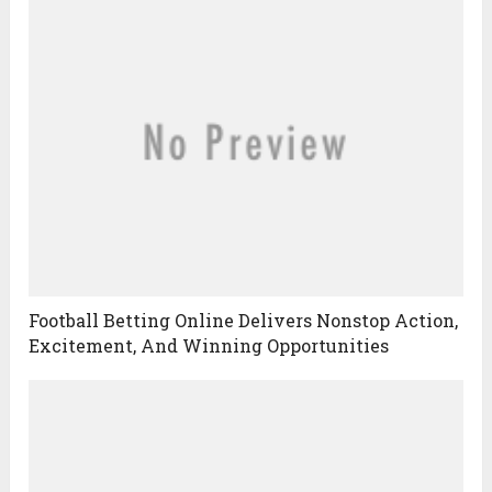
Football Betting Online Delivers Nonstop Action,
Excitement, And Winning Opportunities