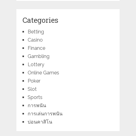
Categories
Betting
Casino
Finance
Gambling
Lottery
Online Games
Poker
Slot
Sports
การพนัน
การเล่นการพนัน
บ่อนคาสิโน