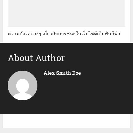
ความกังวลต่างๆ เกี่ยวกับการชนะในเว็บไซต์เดิมพันกีฬา
About Author
Alex Smith Doe