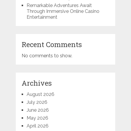
Remarkable Adventures Await
Through Immersive Online Casino
Entertainment
Recent Comments
No comments to show.
Archives
August 2026
July 2026
June 2026
May 2026
April 2026