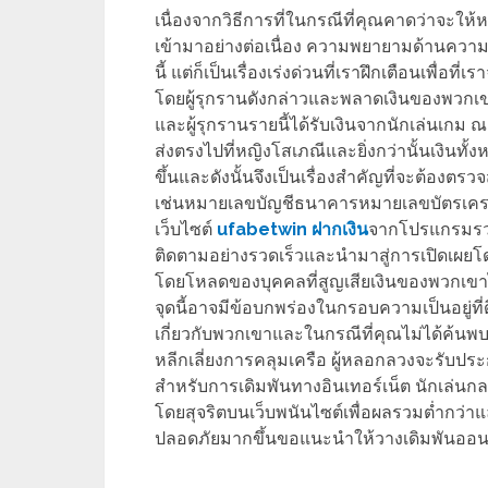
เนื่องจากวิธีการที่ในกรณีที่คุณคาดว่าจะ
เข้ามาอย่างต่อเนื่อง ความพยายามด้านความ
นี้ แต่ก็เป็นเรื่องเร่งด่วนที่เราฝึกเตือนเพื่อท
โดยผู้รุกรานดังกล่าวและพลาดเงินของพวกเข
และผู้รุกรานรายนี้ได้รับเงินจากนักเล่นเกม 
ส่งตรงไปที่หญิงโสเภณีและยิ่งกว่านั้นเงินทั้
ขึ้นและดังนั้นจึงเป็นเรื่องสำคัญที่จะต้องตร
เช่นหมายเลขบัญชีธนาคารหมายเลขบัตรเครดิ
เว็บไซต์
ufabetwin ฝากเงิน
จากโปรแกรมรวบร
ติดตามอย่างรวดเร็วและนำมาสู่การเปิดเผยโดย
โดยโหลดของบุคคลที่สูญเสียเงินของพวกเขา
จุดนี้อาจมีข้อบกพร่องในกรอบความเป็นอยู่ที่ด
เกี่ยวกับพวกเขาและในกรณีที่คุณไม่ได้ค้นพบสิ
หลีกเลี่ยงการคลุมเครือ ผู้หลอกลวงจะรับประกัน
สำหรับการเดิมพันทางอินเทอร์เน็ต นักเล่น
โดยสุจริตบนเว็บพนันไซต์เพื่อผลรวมต่ำกว่าแ
ปลอดภัยมากขึ้นขอแนะนำให้วางเดิมพันออน