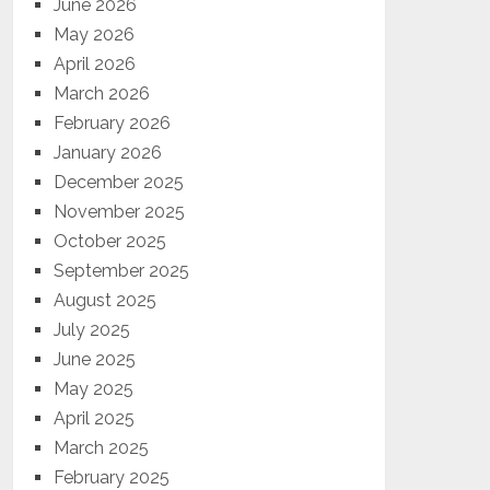
June 2026
May 2026
April 2026
March 2026
February 2026
January 2026
December 2025
November 2025
October 2025
September 2025
August 2025
July 2025
June 2025
May 2025
April 2025
March 2025
February 2025