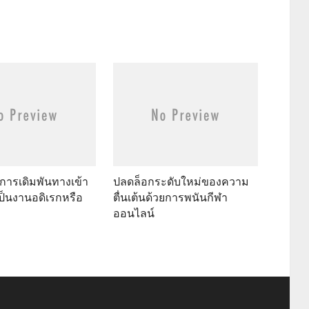
ารเดิมพันทางเข้า
ปลดล็อกระดับใหม่ของความ
เป็นงานอดิเรกหรือ
ตื่นเต้นด้วยการพนันกีฬา
ออนไลน์