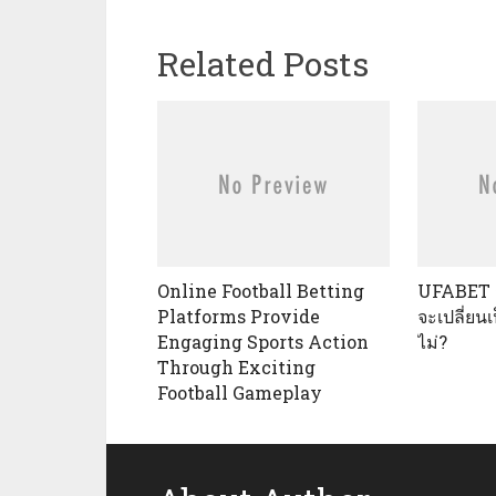
Related Posts
Online Football Betting
UFABET ก
Platforms Provide
จะเปลี่ยน
Engaging Sports Action
ไม่?
Through Exciting
Football Gameplay