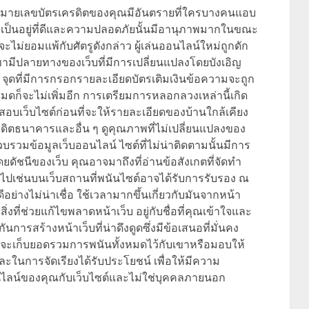
ให้หมายเลขบัตรเครดิตของคุณมีอันตรายที่ใครบางคนแอบ
เป็นอยู่ที่ดีและความปลอดภัยนั้นมีอานุภาพมากในขณะ
ี่เราจะไม่ยอมแพ้กับศัตรูดังกล่าว ผู้เล่นออนไลน์ใหม่ถูกดัก
ามีปลายทางของเว็บที่มีการเปลี่ยนแปลงโดยบังเอิญ
ณ จุดที่มีการกรอกรายละเอียดบัตรเติมเงินข้อความจะถูก
งหมดก็จะไม่เพิ่มอีก การเตรียมการหลอกลวงเหล่านี้เกิด
วจสอบเว็บไซต์ก่อนที่จะให้รายละเอียดของบ้านใกล้เคียง
ตธนาคารและอื่น ๆ ดูคุณภาพที่ไม่เปลี่ยนแปลงของ
วมข้อมูลเว็บออนไลน์ ไซต์ที่ไม่น่าติดตามนั้นมีการ
ดัชนีของเว็บ คุณอาจมาถึงที่อ่านข้อสังเกตที่จัดทำ
ไปเช่นบนเว็บสถานที่พนันไซต์อาจได้รับการรับรอง ณ
ีอย่างไม่น่าเชื่อ ใช้เวลามากขึ้นเกี่ยวกับมันจากหน้า
่งที่ช่วยแก้ไขพลาดหน้าเว็บ อยู่กับชื่อที่คุณเข้าใจและ
การสร้างหน้าเว็บที่น่าดึงดูดซึ่งมีข้อเสนอที่มั่นคง
กลจะเก็บยอดรวมการพนันทั้งหมดไว้กับเขาหรือมอบให้
ละในการจัดเรียงได้รับประโยชน์ เพื่อให้มีความ
ไลน์ของคุณกับเว็บไซต์และไม่ใช่บุคคลภายนอก