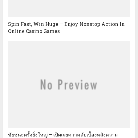
Spin Fast, Win Huge — Enjoy Nonstop Action In
Online Casino Games
ชัยชนะครั้งยิ่งใหญ่ – เปิดเผยความลับเบื้องหลังความ