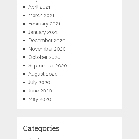
April 2021
March 2021
February 2021
January 2021
December 2020
November 2020
October 2020
September 2020
August 2020
July 2020
June 2020
May 2020
Categories