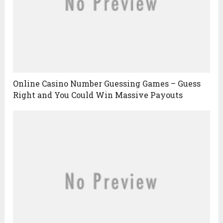
Online Casino Number Guessing Games – Guess
Right and You Could Win Massive Payouts