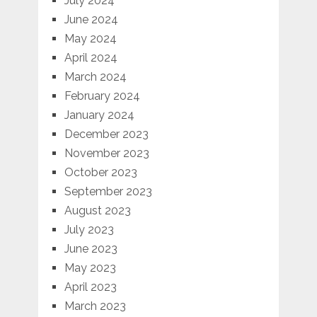
July 2024
June 2024
May 2024
April 2024
March 2024
February 2024
January 2024
December 2023
November 2023
October 2023
September 2023
August 2023
July 2023
June 2023
May 2023
April 2023
March 2023