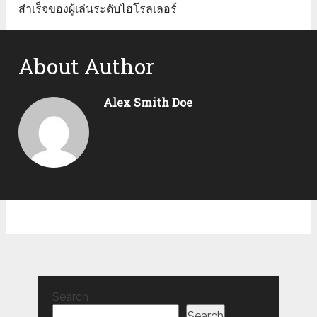
สำเร็จของผู้เล่นระดับไฮโรลเลอร์
About Author
Alex Smith Doe
Search
Search