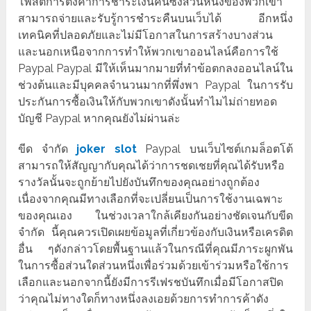
โพสต์การตั้งค่าการชำระเงินคืนซึ่งส่วนหนึ่งของพวกเขา
สามารถจ่ายและรับรู้การชำระคืนบนเว็บได้ อีกหนึ่ง
เทคนิคที่ปลอดภัยและไม่มีโอกาสในการสร้างบางส่วน
และนอกเหนือจากการทำให้พวกเขาออนไลน์คือการใช้
Paypal Paypal มีให้เห็นมากมายที่ทำข้อตกลงออนไลน์ใน
ช่วงต้นและมีบุคคลจำนวนมากที่พึ่งพา Paypal ในการรับ
ประกันการซื้อเงินให้กับพวกเขาดังนั้นทำไมไม่ถ่ายทอด
บัญชี Paypal หากคุณยังไม่ผ่านล่ะ
ขีด จำกัด
joker slot
Paypal บนเว็บไซต์เกมล็อตโต้
สามารถให้สัญญากับคุณได้ว่าการชดเชยที่คุณได้รับหรือ
รางวัลนั้นจะถูกย้ายไปยังบันทึกของคุณอย่างถูกต้อง
เนื่องจากคุณมีทางเลือกที่จะเปลี่ยนเป็นการใช้งานเฉพาะ
ของคุณเอง ในช่วงเวลาใกล้เคียงกันอย่างชัดเจนกับขีด
จำกัด นี้คุณควรเปิดเผยข้อมูลที่เกี่ยวข้องกับเงินหรือเครดิต
อื่น ๆดังกล่าวโดยพื้นฐานแล้วในกรณีที่คุณมีภาระผูกพัน
ในการซื้อส่วนใดส่วนหนึ่งเพื่อร่วมด้วยเข้าร่วมหรือใช้การ
เลือกและนอกจากนี้ยังมีการรีเฟรชบันทึกเมื่อมีโอกาสปิด
ว่าคุณไม่ทางใดก็ทางหนึ่งลงเอยด้วยการทำการค้าดัง