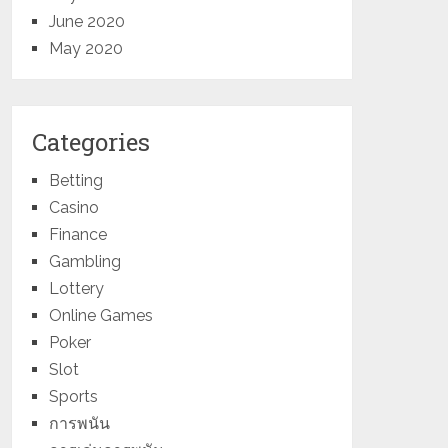
June 2020
May 2020
Categories
Betting
Casino
Finance
Gambling
Lottery
Online Games
Poker
Slot
Sports
การพนัน