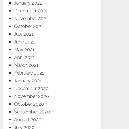
January 2022
December 2021
November 2021
October 2021
July 2021
June 2021
May 2021
April 2021
March 2021
February 2021
January 2021
December 2020
November 2020
October 2020
September 2020
August 2020
July 2020