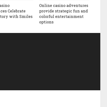
asino
Online casino adventures
ces Celebrate
provide strategic fun and
tory with Smiles
colorful entertainment
options