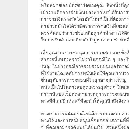
หรือหมายเลขบัตรชาร์จของคุณ สิ่งหนึ่งที่
เข้าร่วมคือการจ่ายเงินของพวกเขาได้รับกา
การจ่ายเงินรางวัลโดยอัตโนมัติเป็นที่ต้องการ
สามารถมั่นใจได้ว่าอัตราการจ่ายเงินที่เผย
ควรค้นพบว่าการช่วยเหลือลูกค้าทำงานได้ดีเ
ในการรับคำตอบเกี่ยวกับปัญหาความช่วยเหลื
เมื่อคุณอ่านการชุมนุมการตรวจสอบและข้อสัง
สำรวจที่แพรวพราวไม่ว่าในกรณีใด ๆ และ
ใหญ่ ในบางกรณีการรวบรวมแบนเนอร์อาจมี
ที่ใช้งานโดยคลับการพนันเพื่อให้คุณทราบ
ขึ้นอยู่กับการตรวจสอบที่ไม่อุกอาจส่วนใ
พนันเป็นไปในทางลบคุณควรอยู่ห่าง ๆ ในข
การพนันบนเว็บคุณสามารถดูการตรวจสอบ
ทางที่มีเกมฝึกหัดฟรีที่จะทำให้คุณนึกถึงจัง
ทางเข้าการพนันออนไลน์มีการตรวจสอบคำแน
ทางใช้และการสนับสนุนเชื่อมต่อกับสถานที่
ๆ ที่คุณสามารถค้นพบได้บนเว็บ ส่วนหนึ่ง