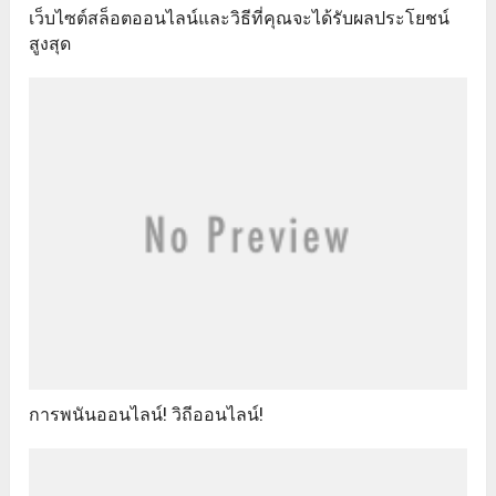
เว็บไซต์สล็อตออนไลน์และวิธีที่คุณจะได้รับผลประโยชน์
สูงสุด
การพนันออนไลน์! วิถีออนไลน์!