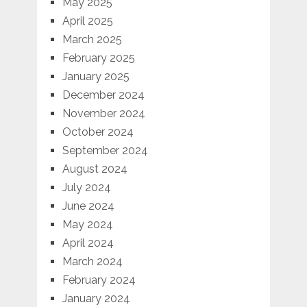
May 2025
April 2025
March 2025
February 2025
January 2025
December 2024
November 2024
October 2024
September 2024
August 2024
July 2024
June 2024
May 2024
April 2024
March 2024
February 2024
January 2024