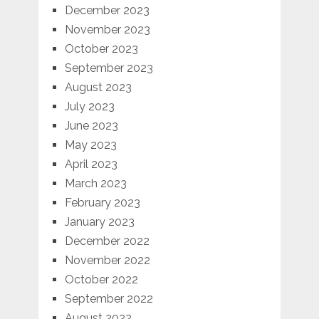
December 2023
November 2023
October 2023
September 2023
August 2023
July 2023
June 2023
May 2023
April 2023
March 2023
February 2023
January 2023
December 2022
November 2022
October 2022
September 2022
August 2022