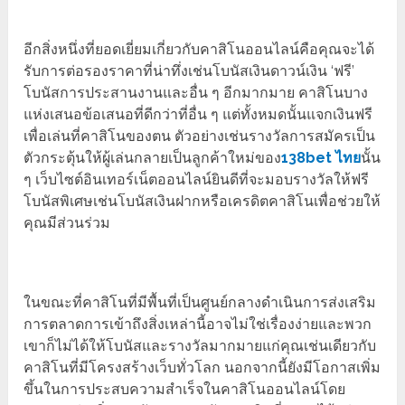
อีกสิ่งหนึ่งที่ยอดเยี่ยมเกี่ยวกับคาสิโนออนไลน์คือคุณจะได้
รับการต่อรองราคาที่น่าทึ่งเช่นโบนัสเงินดาวน์เงิน ‘ฟรี’
โบนัสการประสานงานและอื่น ๆ อีกมากมาย คาสิโนบาง
แห่งเสนอข้อเสนอที่ดีกว่าที่อื่น ๆ แต่ทั้งหมดนั้นแจกเงินฟรี
เพื่อเล่นที่คาสิโนของตน ตัวอย่างเช่นรางวัลการสมัครเป็น
ตัวกระตุ้นให้ผู้เล่นกลายเป็นลูกค้าใหม่ของ
138bet ไทย
นั้น
ๆ เว็บไซต์อินเทอร์เน็ตออนไลน์ยินดีที่จะมอบรางวัลให้ฟรี
โบนัสพิเศษเช่นโบนัสเงินฝากหรือเครดิตคาสิโนเพื่อช่วยให้
คุณมีส่วนร่วม
ในขณะที่คาสิโนที่มีพื้นที่เป็นศูนย์กลางดำเนินการส่งเสริม
การตลาดการเข้าถึงสิ่งเหล่านี้อาจไม่ใช่เรื่องง่ายและพวก
เขาก็ไม่ได้ให้โบนัสและรางวัลมากมายแก่คุณเช่นเดียวกับ
คาสิโนที่มีโครงสร้างเว็บทั่วโลก นอกจากนี้ยังมีโอกาสเพิ่ม
ขึ้นในการประสบความสำเร็จในคาสิโนออนไลน์โดย