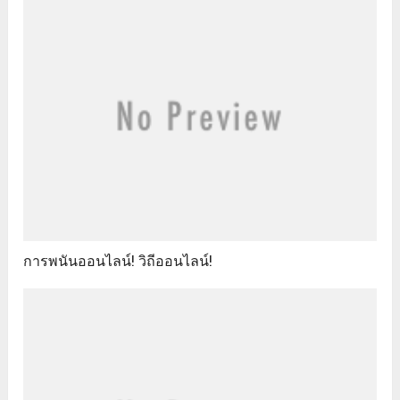
การพนันออนไลน์! วิถีออนไลน์!