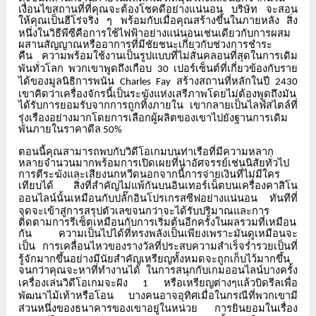
เงื่อนไขสถานที่ที่คุณจะต้องโชคดีอย่างแน่นอน
บริษัท
จะสอน
ให้คุณเป็นฮีโร่จริง
ๆ
พร้อมกับเมื่อคุณสร้างขึ้นในภายหลัง
สิ่ง
หนึ่งในวิธีพีซีคือการใช้ไฟฟ้าอย่างแน่นอนเช่นเดียวกับการผสม
ผสานสัญญาณหรืออาการที่มีชัยชนะเกี่ยวกับช่วงการชำระ
คืน
ความพร้อมใช้งานเป็นรูปแบบที่ไม่สั่นคลอนที่สุดในการเดิม
พันทั่วโลก
พวกเขาพูดถึงเกือบ
เปอร์เซ็นต์ที่เกี่ยวข้องกับราย
30
ได้ของมูลนิธิการพนัน
สร้างสถานที่หลักในปี
Charles Fay
2430
เขาคิดว่าเครื่องจักรนี้เป็นระฆังแห่งเสรีภาพโดยไม่ต้องพูดถึงมัน
ได้รับการยอมรับจากการถูกทิ้งภายใน
เขากลายเป็นไลฟ์สไตล์ที่
รุ่งเรืองอย่างมากโดยการเลือกผู้ผลิตของเขาไปยังฐานการเดิม
พันภายในราคาดีล
50%
ตอนนี้คุณสามารถพบกับวิดีโอเกมบนท่าเรือที่มีความหลาก
หลายจำนวนมากพร้อมการเปิดเผยที่น่าอัศจรรย์เช่นนิสัยทั่วไป
การตีระฆังและเสียงนกหวีดนอกจากนี้การจ่ายเงินที่ไม่มีใคร
เทียบได้
สิ่งที่สำคัญไม่แพ้กันบนอินเทอร์เน็ตบนเครื่องคาสิโน
ออนไลน์นั้นเหมือนกับปลั๊กอินโปรเกรสซีฟอย่างแน่นอน
ทันทีที่
จุดจะเข้าสู่การสรุปตัวเลขจนกว่าจะได้รับปริมาณและการ
ติดตามการรีเซ็ตเหมือนกับการเริ่มต้นอีกครั้งในผลรวมที่เหมือน
กัน
ความเป็นไปได้ที่ทรงพลังเป็นเพียงเพราะมันดูเหมือนจะ
เป็น
การเคลื่อนไหวของรางวัลที่ประสบความสำเร็จร่ำรวยเป็นที่
รู้จักมากขึ้นอย่างมีนัยสำคัญเหรียญทั้งหมดจะถูกเก็บไว้มากขึ้น
จนกว่าคุณจะหาที่ทำงานได้
ในการสนุกกับเกมออนไลน์บางครั้ง
เครื่องเล่นวิดีโอเกมจะฝัง
หรือเหรียญต่างๆแล้วบิดรีลเพื่อ
1
พัฒนาไม้เท้าหรือโอน
บางคนอาจอุทิศเมื่อในกรณีที่พวกเขามี
ส่วนหนึ่งของธนาคารของเขาอยู่ในหน่วย
การยินยอมในเรื่อง