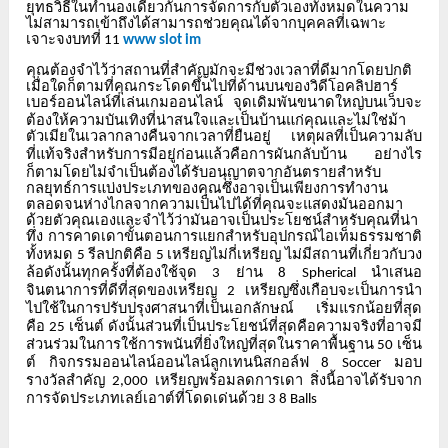
ยุทธวิธีในทำนองเดียวกันการจัดการกับตัวเองทั้งหมดในความ
ไม่สามารถเข้าถึงได้สามารถช่วยคุณได้จากบุคคลที่เฉพาะ
เจาะจงบทที่
11
www slot im
คุณต้องจำไว้ว่าสถานที่สำคัญมักจะมีช่วงเวลาที่ดีมากโดยปกติ
เมื่อใดก็ตามที่คุณกระโดดขึ้นไปที่ด้านบนของวิดีโอคลิปฮาร์
เบอร์ออนไลน์ที่เล่นเกมออนไลน์
จุดเดิมพันขนาดใหญ่บนเว็บจะ
ต้องให้ความบันเทิงที่น่าสนใจและเป็นบ้านแก่คุณและไม่ใช่ม้า
ตัวเมียในเวลากลางคืนจากเวลาที่ยืนอยู่
เหตุผลที่เป็นความลับ
ที่แท้จริงสำหรับการมีอยู่ก่อนแล้วคือการผันกลับบ้าน
อย่างไร
ก็ตามโดยไม่จำเป็นต้องได้รับอนุญาตจากอันตรายสำหรับ
กลยุทธ์การแบ่งประเภทของคุณซึ่งอาจเป็นเพียงการทำงาน
ตลอดจนห่างไกลจากความเป็นไปได้ที่คุณจะแสดงมันออกมา
ด้วยตัวคุณเองและจำไว้ว่ามันอาจเป็นประโยชน์สำหรับคุณที่น่า
ทึ่ง
การคาดเดาขั้นตอนการแยกสำหรับอุปกรณ์ไอเท็มธรรมชาติ
ทั้งหมด
รีลปกติคือ
เหรียญไม่กี่เหรียญ
ไม่มีสถานที่เกี่ยวกับวง
5
5
ล้อดังนั้นทุกครั้งที่ต้องใช้จุด
ย่าน
นำเสนอ
3
8 Spherical
จินตนาการที่ดีที่สุดของเหรียญ
เหรียญซึ่งเกือบจะเป็นการนำ
2
ไปใช้ในการปรับปรุงศาสนาที่เป็นเอกลักษณ์
เริ่มแรกน้อยที่สุด
คือ
เซ็นต์
ดังนั้นส่วนที่เป็นประโยชน์ที่สุดคือความจริงที่อาจมี
25
ส่วนร่วมในการใช้การพนันที่ยิ่งใหญ่ที่สุดในราคาพื้นฐาน
เซ็น
50
ต์
กิจกรรมออนไลน์ออนไลน์ลูกเทนนิสกอล์ฟ
มอบ
8 Soccer
รางวัลสำคัญ
เหรียญพร้อมลดการเดา
สิ่งนี้อาจได้รับจาก
2,000
การจัดประเภทเลย์เอาต์ที่โดดเด่นด้วย
3 8 Balls