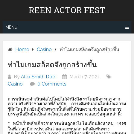
Skip
REEN ACTOR FEST
to
content
MENU
Home
Casino
ทำไมเกมสล็อตจึงถูกสร้างขึ้น
ทำไมเกมสล็อตจึงถูกสร้างขึ้น
By
Alex Smith Doe
March 7, 2021
Casino
0 Comments
การพนันจะดำเนินต่อไปโดยไม่คำนึงถึงเราโดยพิจารณาจาก
ความจริงที่ว่าช่วงเวลาที่ล้าสมัย
การเดิมพันออนไลน์เป็นความ
รู้สึกใหม่ที่น่ายินดีจริงๆจากนั้นสิ่งที่ได้รับความร่วมมือจากการ
บรรจุเพื่อยืนยันเป็นส่วนใหญ่ของเวลา
ตรวจสอบข้อมูลเหล่านี้
:
หน้าเว็บหลักเกี่ยวกับการพนันถูกส่งไปในเดือนสิงหาคม
*
1995
ในที่สุดจะมีการประเมินว่าคุณจะพบสถานที่เดิมพันทาง
อินเทอร์เน็ตมากกว่า
แห่งที่ให้ทางเลือกในการวางเดิมพัน