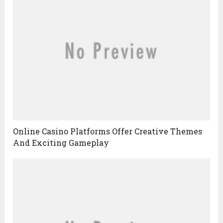
Online Casino Platforms Offer Creative Themes
And Exciting Gameplay