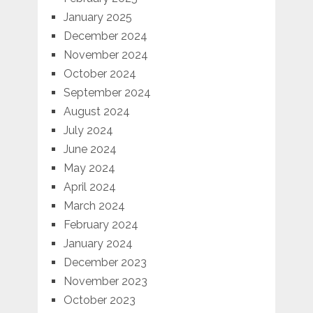
January 2025
December 2024
November 2024
October 2024
September 2024
August 2024
July 2024
June 2024
May 2024
April 2024
March 2024
February 2024
January 2024
December 2023
November 2023
October 2023