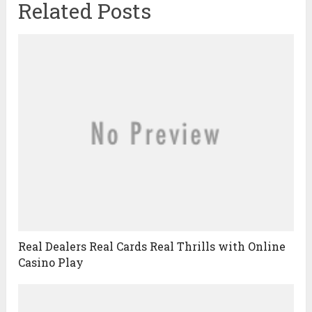
Related Posts
Real Dealers Real Cards Real Thrills with Online
Casino Play