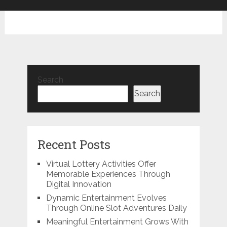
Search
Search
Recent Posts
Virtual Lottery Activities Offer
Memorable Experiences Through
Digital Innovation
Dynamic Entertainment Evolves
Through Online Slot Adventures Daily
Meaningful Entertainment Grows With