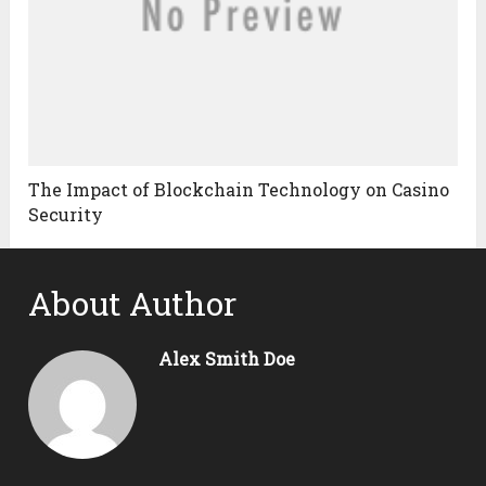
The Impact of Blockchain Technology on Casino
Security
About Author
Alex Smith Doe