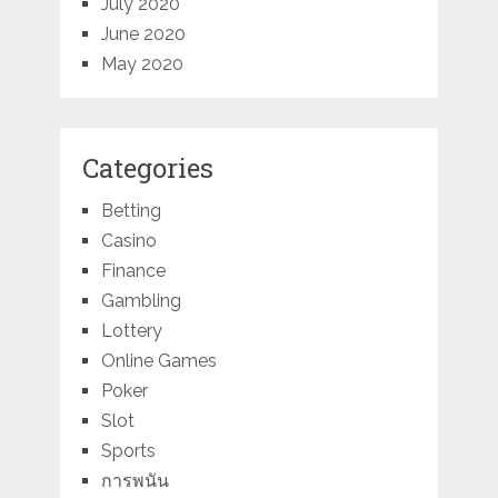
July 2020
June 2020
May 2020
Categories
Betting
Casino
Finance
Gambling
Lottery
Online Games
Poker
Slot
Sports
การพนัน