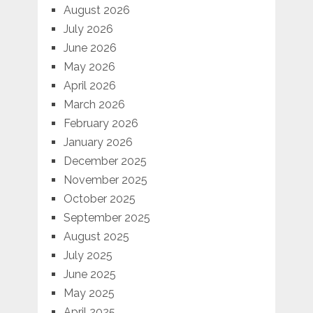
August 2026
July 2026
June 2026
May 2026
April 2026
March 2026
February 2026
January 2026
December 2025
November 2025
October 2025
September 2025
August 2025
July 2025
June 2025
May 2025
April 2025