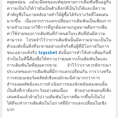
หยุดหย่อน แม้จะมีผลของแท้คุณขายการเดิมพันขึ้นอยู่กับ
ความเป็นไปได้ว่ามันเป็นตัวเลือกที่เป็นไปได้และมีความ
สำคัญซึ่งในภายหลังอาจทำให้ผู้ซื้อได้รับรางวัลที่โดดเด่น
มากขึ้น เนื่องจากการแลกเปลี่ยนการเดิมพันเป็นเพียงการ
ขายจำนวนมากวิธีการที่ถูกต้องตามกฎหมายคือการเพิ่ม
ค่าใช้จ่ายของการเดิมพันที่กำหนดในระดับที่มันมีความ
สามารถ โปรดจำไว้ว่าการเดิมพันนั้นมีความน่าจะเป็นใน
ตัวเองดังนั้นสิ่งที่จะขายอย่างแท้จริงคือผู้ที่มีโอกาสในการ
ชนะอย่างแท้จริง
ts911bet
ดังนั้นการทำให้เท่าเทียมกันที่
จำเป็นในที่นี้คือเพื่อให้ทราบว่าคุณควรเก็บเดิมพันใดและ
การเดิมพันใดที่คุณควรขาย จำไว้ว่าเราควรพิจารณา
ประเภทของการเดิมพันที่มีการแลกเปลี่ยนกัน การวางหรือ
การสปอนเซอร์ผลลัพธ์เชิงลบมักจะมีค่ามากกว่าการ
สำรองผลลัพธ์และการดำเนินการของนักพนันสองคนนั้น
เป็นสิ่งที่เราต้องระวังอย่างต่อเนื่อง ตัวอย่างเช่นคนที่เพิ่ง
เล่นพนันแล้วย้ายไปวางเดิมพันโอกาสที่มากขึ้นก็เป็นไป
ได้ที่จะทำการเดิมพันในโอกาสที่มีการแลกเปลี่ยนในเชิง
บวก