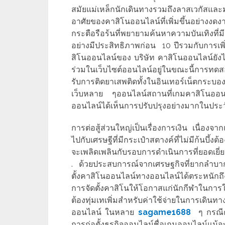
สมัยแม่เหล็กนักเดินทางรวมถึงลาสเวกัสและมาเ
อาศัยของคาสิโนออนไลน์ที่เพิ่มขึ้นอย่างง
กระตือรือร้นที่พยายามค้นหาความบันเทิงที่
อย่างมีประสิทธิภาพก่อน 10 ปีรวมกับการเพิ่
สิโนออนไลน์ของ บริษัท คาสิโนออนไลน์ยังได
ร่วมในเว็บไซต์ออนไลน์อยู่ในขณะนี้การทดสอบ
รับการติดยาเสพติดทั้งในอินเทอร์เน็ตกระบอง
เว็บหลาย ๆออนไลน์สถานที่เกมคาสิโนออนไ
ออนไลน์ได้เห็นการปรับปรุงอย่างมากในประว
การต่อสู้ส่วนใหญ่เป็นเรื่องการเงิน เนื่อ
ไปกับเศรษฐีที่มีกระเป๋าสตางค์ที่ไม่มีก้นบึ
จะเพลิดเพลินกับรอบการดำเนินการที่ยอดเย
. ด้วยประสบการณ์จากเศรษฐกิจที่ยากลำบาก
ตั้งคาสิโนออนไลน์ทางออนไลน์ได้ตระหนักถึ
การจัดตั้งคาสิโนให้โอกาสแก่นักกีฬาในการใ
ต้องทุ่มเทเพิ่มสำหรับค่าใช้จ่ายในการเดิ
ออนไลน์ ในหลาย
sagame1688
ๆ กรณีคว
การก่อตั้งธุรกิจออนไลน์ชื่อเกมออนไลน์แม้