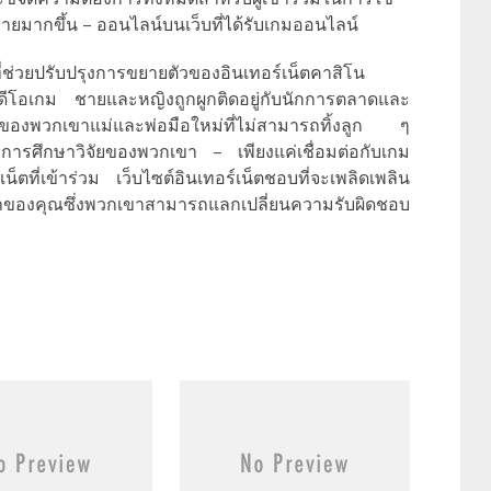
ช้จ่ายมากขึ้น – ออนไลน์บนเว็บที่ได้รับเกมออนไลน์
ี่ช่วยปรับปรุงการขยายตัวของอินเทอร์เน็ตคาสิโน
วิดีโอเกม ชายและหญิงถูกผูกติดอยู่กับนักการตลาดและ
านของพวกเขาแม่และพ่อมือใหม่ที่ไม่สามารถทิ้งลูก ๆ
ี่การศึกษาวิจัยของพวกเขา – เพียงแค่เชื่อมต่อกับเกม
็ตที่เข้าร่วม เว็บไซต์อินเทอร์เน็ตชอบที่จะเพลิดเพลิน
าของคุณซึ่งพวกเขาสามารถแลกเปลี่ยนความรับผิดชอบ