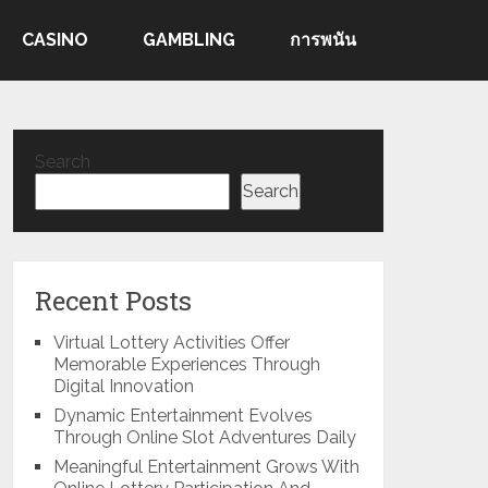
CASINO
GAMBLING
การพนัน
Search
Search
Recent Posts
Virtual Lottery Activities Offer
Memorable Experiences Through
Digital Innovation
Dynamic Entertainment Evolves
Through Online Slot Adventures Daily
Meaningful Entertainment Grows With