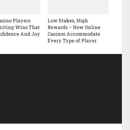
asino Players
Low Stakes, High
citing Wins That
Rewards – How Online
nfidence And Joy
Casinos Accommodate
Every Type of Player