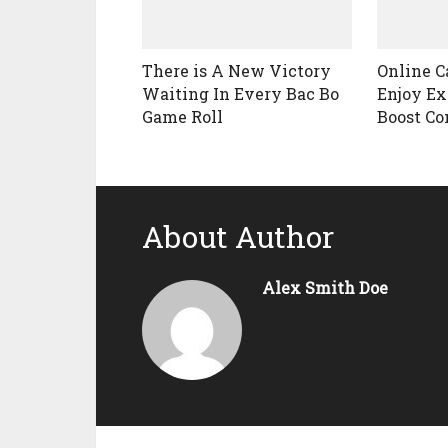
There is A New Victory
Online C
Waiting In Every Bac Bo
Enjoy Ex
Game Roll
Boost Co
About Author
Alex Smith Doe