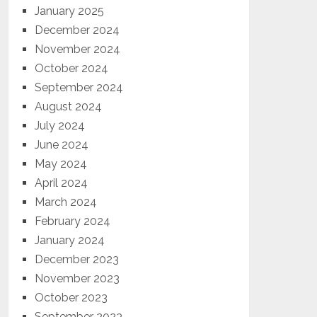
January 2025
December 2024
November 2024
October 2024
September 2024
August 2024
July 2024
June 2024
May 2024
April 2024
March 2024
February 2024
January 2024
December 2023
November 2023
October 2023
September 2023