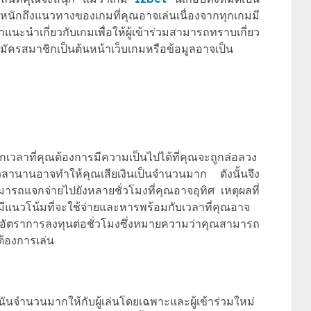
ะหนักถึงแนวทางของเกมที่คุณอาจเล่นเนื่องจากทุกเกมมี
นำเกี่ยวกับเกมเพื่อให้ผู้เข้าร่วมสามารถทราบเกี่ยว
ครสมาชิกเป็นต้นหน้าเว็บเกมหรือข้อมูลอาจเป็น
กเวลาที่คุณต้องการมีความเป็นไปได้ที่คุณจะถูกล่อลวง
เวลานานอาจทำให้คุณเสียเงินเป็นจำนวนมาก ดังนั้นจึง
สามารถแจกจ่ายไปยังหลายชั่วโมงที่คุณอาจอุทิศ เหตุผลที่
แนวโน้มที่จะใช้จ่ายและหารพร้อมกับเวลาที่คุณอาจ
บอัตราการลงทุนต่อชั่วโมงซึ่งหมายความว่าคุณสามารถ
ต้องการเล่น
นันจำนวนมากให้กับผู้เล่นโดยเฉพาะและผู้เข้าร่วมใหม่