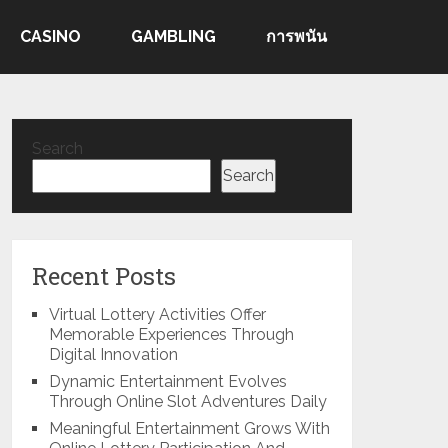
CASINO
GAMBLING
การพนัน
Search
Search
Recent Posts
Virtual Lottery Activities Offer
Memorable Experiences Through
Digital Innovation
Dynamic Entertainment Evolves
Through Online Slot Adventures Daily
Meaningful Entertainment Grows With