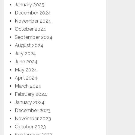
January 2025
December 2024
November 2024
October 2024
September 2024
August 2024
July 2024
June 2024
May 2024
April 2024
March 2024
February 2024
January 2024
December 2023
November 2023
October 2023
September 2023