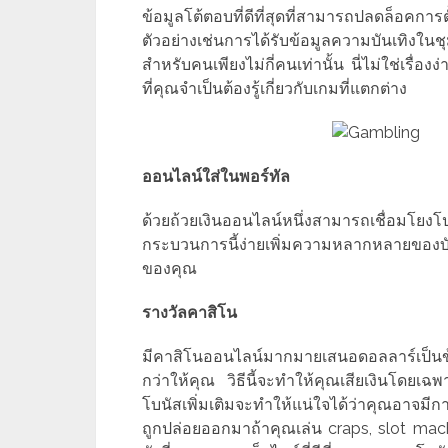
ข้อมูลโต้ตอบที่ดีที่สุดที่สามารถปลดล็อคกา
ตัวอย่างเช่นการได้รับข้อมูลความบันเทิงใน
สำหรับคนเพียงไม่กี่คนเท่านั้น นี่ไม่ใช่เรื่
ที่คุณจำเป็นต้องรู้เกี่ยวกับเกมที่แตกต่าง
ออนไลน์ใส่ในพอร์ทัล
ด้วยถ้วยเงินออนไลน์หนึ่งสามารถเชื่อมโย
กระบวนการนี้ง่ายเพิ่มความหลากหลายของบ
ของคุณ
รางวัลคาสิโน
มีคาสิโนออนไลน์มากมายเสนอดอลลาร์เป็นข้อเ
กว่าให้คุณ วิธีนี้จะทำให้คุณเสียเงินโดยเฉพา
โบนัสเพิ่มเติมจะทำให้แน่ใจได้ว่าคุณอาจม
ถูกปล่อยออกมาถ้าคุณเล่น craps, slot mach