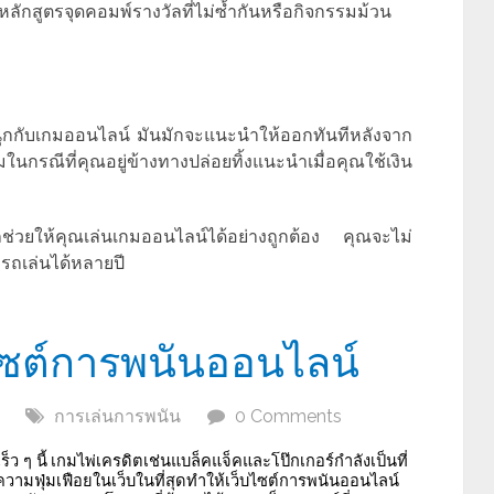
กสูตรจุดคอมพ์รางวัลที่ไม่ซ้ำกันหรือกิจกรรมม้วน
ุณสนุกกับเกมออนไลน์ มันมักจะแนะนำให้ออกทันทีหลังจาก
กรณีที่คุณอยู่ข้างทางปล่อยทิ้งแนะนำเมื่อคุณใช้เงิน
รถช่วยให้คุณเล่นเกมออนไลน์ได้อย่างถูกต้อง คุณจะไม่
ารถเล่นได้หลายปี
ไซต์การพนันออนไลน์
การเล่นการพนัน
0 Comments
ร็ว
ๆ
นี้
เกมไพ่เครดิตเช่นแบล็คแจ็คและโป๊กเกอร์กำลังเป็นที่
ความฟุ่มเฟือยในเว็บในที่สุดทำให้เว็บไซต์การพนันออนไลน์