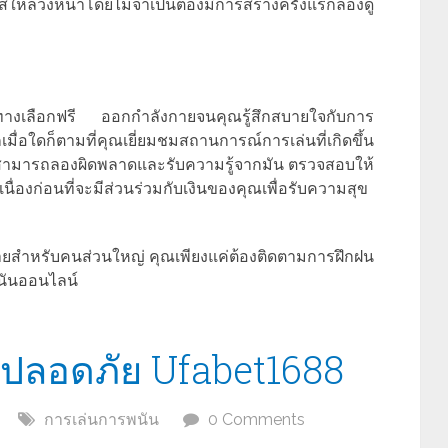
บนัสให้ล่วงหน้าโดยไม่จำเป็นต้องมีการสร้างครั้งแรกลองดู
์ทางเลือกฟรี ออกกำลังกายจนคุณรู้สึกสบายใจกับการ
ากเมื่อใดก็ตามที่คุณเยี่ยมชมสถานการณ์การเล่นที่เกิดขึ้น
้คุณสามารถลองผิดพลาดและรับความรู้จากมัน ตรวจสอบให้
นื่องก่อนที่จะมีส่วนร่วมกับเงินของคุณเพื่อรับความสุข
มายสำหรับคนส่วนใหญ่ คุณเพียงแค่ต้องติดตามการฝึกฝน
นันออนไลน์
่ปลอดภัย Ufabet1688
การเล่นการพนัน
0 Comments