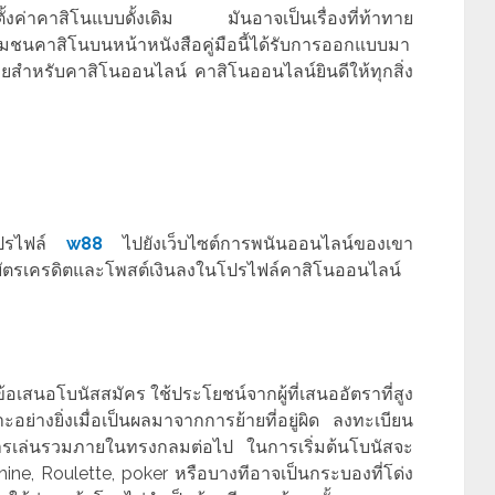
รตั้งค่าคาสิโนแบบดั้งเดิม มันอาจเป็นเรื่องที่ท้าทาย
ชุมชนคาสิโนบนหน้าหนังสือคู่มือนี้ได้รับการออกแบบมา
องง่ายสำหรับคาสิโนออนไลน์ คาสิโนออนไลน์ยินดีให้ทุกสิ่ง
งโปรไฟล์
w88
ไปยังเว็บไซต์การพนันออนไลน์ของเขา
ัตรเครดิตและโพสต์เงินลงในโปรไฟล์คาสิโนออนไลน์
สนอโบนัสสมัคร ใช้ประโยชน์จากผู้ที่เสนออัตราที่สูง
ะอย่างยิ่งเมื่อเป็นผลมาจากการย้ายที่อยู่ผิด ลงทะเบียน
ีการเล่นรวมภายในทรงกลมต่อไป ในการเริ่มต้นโบนัสจะ
ine, Roulette, poker หรือบางทีอาจเป็นกระบองที่โด่ง