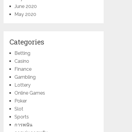
June 2020
May 2020
Categories
Betting
Casino
Finance
Gambling
Lottery
Online Games
Poker
Slot
Sports
การพนัน