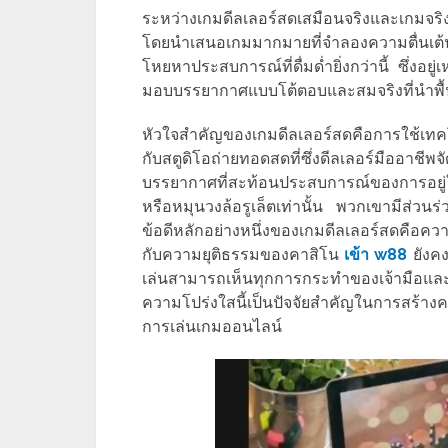
ระหว่างเกมดีลเลอร์สดเสมือนจริงและเกมจร
โดยนำเสนอเกมมากมายที่จำลองความตื่นเต้น
โหยหาประสบการณ์ที่ดื่มด่ำยิ่งกว่านี้ ซึ่งอยู
มอบบรรยากาศแบบโต้ตอบและสมจริงที่นำพื้นค
หัวใจสำคัญของเกมดีลเลอร์สดคือการใช้เทคโนโ
กับสตูดิโอถ่ายทอดสดที่ซึ่งดีลเลอร์มืออาช
บรรยากาศที่สะท้อนประสบการณ์ของการอยู่ในคาส
หรือหมุนวงล้อรูเล็ตเท่านั้น พวกเขามีส่วน
ข้อดีหลักอย่างหนึ่งของเกมดีลเลอร์สดคือค
กับความยุติธรรมของคาสิโน
เข้า w88
ยังคง
เล่นสามารถเห็นทุกการกระทำของเจ้ามือแล
ความโปร่งใสนี้เป็นปัจจัยสำคัญในการสร้างควา
การเล่นเกมออนไลน์