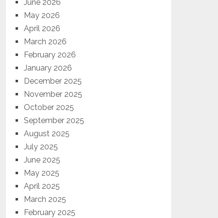
June 2026
May 2026
April 2026
March 2026
February 2026
January 2026
December 2025
November 2025
October 2025
September 2025
August 2025
July 2025
June 2025
May 2025
April 2025
March 2025
February 2025