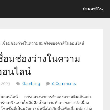
บ่อนคาสิโน
– เชื่อมช่องว่างในความสมจริงของคาสิโนออนไลน์
ชื่อมช่องว่างในความ
ออนไลน์
 2023
Gambling
0 Comments
คาสิโนออนไลน์ การแสวงหาการจำลองความตื่นเต้นและ
้านจริงแบบดั้งเดิมถือเป็นความท้าทายอย่างต่อเนื่อง
ชั่นที่เป็นนวัตกรรมหนึ่งได้เกิดขึ้นเพื่อเชื่อมช่องว่าง