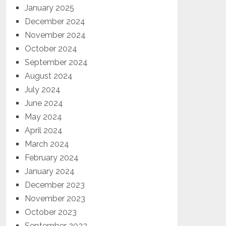
January 2025
December 2024
November 2024
October 2024
September 2024
August 2024
July 2024
June 2024
May 2024
April 2024
March 2024
February 2024
January 2024
December 2023
November 2023
October 2023
September 2023