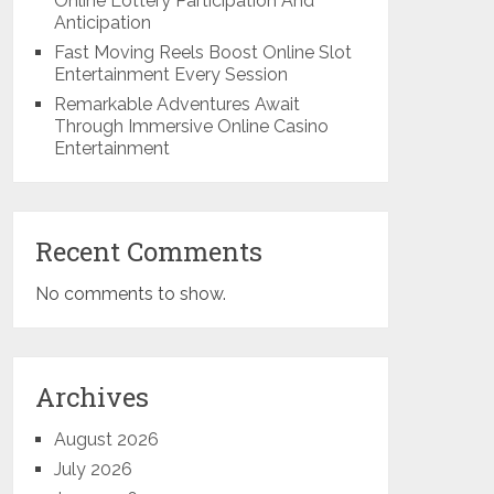
Online Lottery Participation And
Anticipation
Fast Moving Reels Boost Online Slot
Entertainment Every Session
Remarkable Adventures Await
Through Immersive Online Casino
Entertainment
Recent Comments
No comments to show.
Archives
August 2026
July 2026