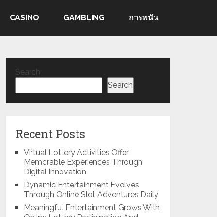
CASINO
GAMBLING
การพนัน
Search
Search
Recent Posts
Virtual Lottery Activities Offer
Memorable Experiences Through
Digital Innovation
Dynamic Entertainment Evolves
Through Online Slot Adventures Daily
Meaningful Entertainment Grows With