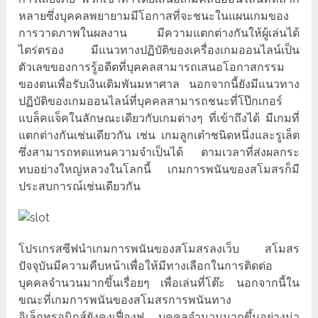
หลายซึ่งบุคคลพยายามมีโอกาสที่จะชนะในแผนเกมของ
การวาดภาพในผลงาน มีความแตกต่างกันให้ผู้เล่นได้
ไตร่ตรอง มีแนวทางปฏิบัติของเครื่องเกมออนไลน์เป็น
ตัวเลขของการรู้อดีตที่บุคคลสามารถเสนอโอกาสกรรม
ของตนเพื่อรับเงินเดิมพันมหาศาล นอกจากนี้ยังมีแนวทาง
ปฏิบัติของเกมออนไลน์ที่บุคคลสามารถชนะที่โป๊กเกอร์
แบล็คแจ็คในลักษณะเดียวกับเกมต่างๆ ที่เข้าถึงได้ มีเกมที่
แตกต่างกันเช่นเดียวกัน เช่น เกมลูกเต๋าชนิดหนึ่งและรูเล็ต
ซึ่งสามารถทดแทนความจำเป็นได้ ตามเวลาที่ส่งผลกระ
ทบอย่างใหญ่หลวงในโลกนี้ เกมการพนันของสโมสรก็มี
ประสบการณ์เช่นเดียวกัน
โปรเกรสซีฟนำเกมการพนันของสโมสรลงเว็บ สโมสร
ปัจจุบันมีความคืบหน้าเพื่อให้มีทางเลือกในการติดต่อ
บุคคลจำนวนมากขึ้นเรื่อยๆ เพื่อเล่นที่โต๊ะ นอกจากนี้ใน
ขณะที่เกมการพนันของสโมสรการพนันทาง
อิเล็กทรอนิกส์ยังคงเฟื่องฟู บุคคลจำนวนมากขึ้นอย่างน่า