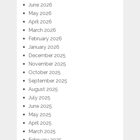
June 2026
May 2026
April 2026
March 2026
February 2026
January 2026
December 2025
November 2025
October 2025
September 2025
August 2025
July 2025
June 2025
May 2025
April 2025
March 2025
February 2025