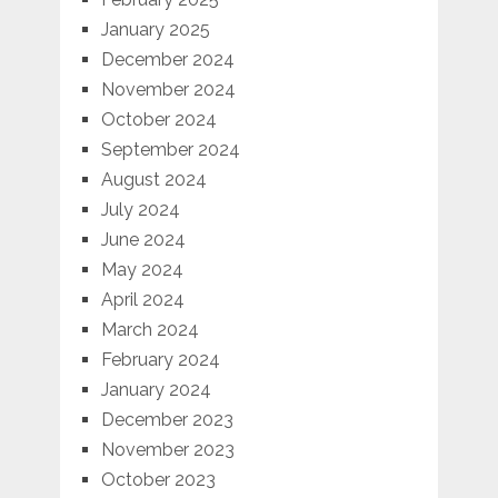
January 2025
December 2024
November 2024
October 2024
September 2024
August 2024
July 2024
June 2024
May 2024
April 2024
March 2024
February 2024
January 2024
December 2023
November 2023
October 2023