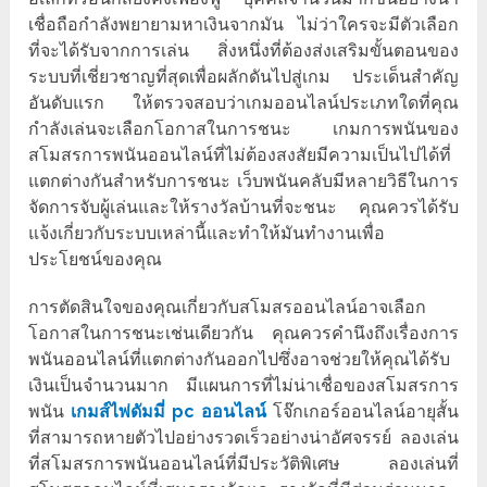
เชื่อถือกำลังพยายามหาเงินจากมัน ไม่ว่าใครจะมีตัวเลือก
ที่จะได้รับจากการเล่น สิ่งหนึ่งที่ต้องส่งเสริมขั้นตอนของ
ระบบที่เชี่ยวชาญที่สุดเพื่อผลักดันไปสู่เกม ประเด็นสำคัญ
อันดับแรก ให้ตรวจสอบว่าเกมออนไลน์ประเภทใดที่คุณ
กำลังเล่นจะเลือกโอกาสในการชนะ เกมการพนันของ
สโมสรการพนันออนไลน์ที่ไม่ต้องสงสัยมีความเป็นไปได้ที่
แตกต่างกันสำหรับการชนะ เว็บพนันคลับมีหลายวิธีในการ
จัดการจับผู้เล่นและให้รางวัลบ้านที่จะชนะ คุณควรได้รับ
แจ้งเกี่ยวกับระบบเหล่านี้และทำให้มันทำงานเพื่อ
ประโยชน์ของคุณ
การตัดสินใจของคุณเกี่ยวกับสโมสรออนไลน์อาจเลือก
โอกาสในการชนะเช่นเดียวกัน คุณควรคำนึงถึงเรื่องการ
พนันออนไลน์ที่แตกต่างกันออกไปซึ่งอาจช่วยให้คุณได้รับ
เงินเป็นจำนวนมาก มีแผนการที่ไม่น่าเชื่อของสโมสรการ
พนัน
เกมส์ไพ่ดัมมี่ pc ออนไลน์
โจ๊กเกอร์ออนไลน์อายุสั้น
ที่สามารถหายตัวไปอย่างรวดเร็วอย่างน่าอัศจรรย์ ลองเล่น
ที่สโมสรการพนันออนไลน์ที่มีประวัติพิเศษ ลองเล่นที่