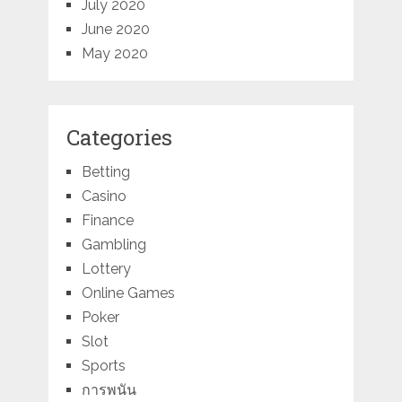
July 2020
June 2020
May 2020
Categories
Betting
Casino
Finance
Gambling
Lottery
Online Games
Poker
Slot
Sports
การพนัน