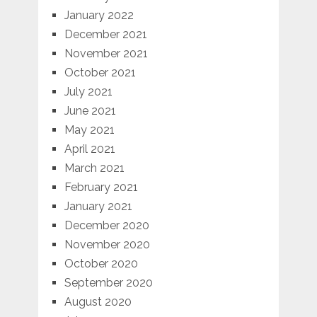
January 2022
December 2021
November 2021
October 2021
July 2021
June 2021
May 2021
April 2021
March 2021
February 2021
January 2021
December 2020
November 2020
October 2020
September 2020
August 2020