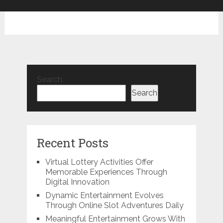
Search
Search
Recent Posts
Virtual Lottery Activities Offer
Memorable Experiences Through
Digital Innovation
Dynamic Entertainment Evolves
Through Online Slot Adventures Daily
Meaningful Entertainment Grows With