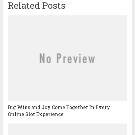
Related Posts
Big Wins and Joy Come Together In Every
Online Slot Experience