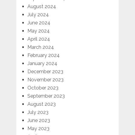
August 2024
July 2024
June 2024
May 2024
April 2024
March 2024
February 2024
January 2024
December 2023
November 2023
October 2023
September 2023
August 2023
July 2023
June 2023
May 2023