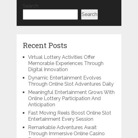
Search
Search
Recent Posts
Virtual Lottery Activities Offer
Memorable Experiences Through
Digital Innovation
Dynamic Entertainment Evolves
Through Online Slot Adventures Daily
Meaningful Entertainment Grows With
Online Lottery Participation And
Anticipation
Fast Moving Reels Boost Online Slot
Entertainment Every Session
Remarkable Adventures Await
Through Immersive Online Casino