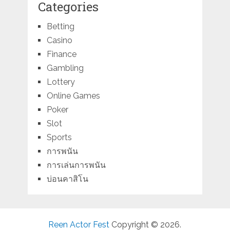
Categories
Betting
Casino
Finance
Gambling
Lottery
Online Games
Poker
Slot
Sports
การพนัน
การเล่นการพนัน
บ่อนคาสิโน
Reen Actor Fest
Copyright © 2026.