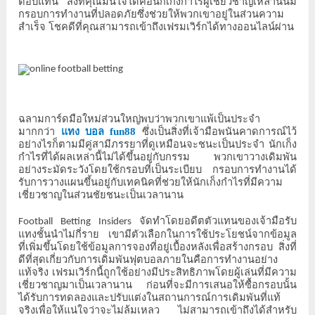
ตอบแทน
สิ่งที่คุณมั่นใจได้คือนักเก็งกำไรผู้เชี่ยวชาญเหล่านั้นมี
กรอบการทำงานที่ปลอดภัยซึ่งช่วยให้พวกเขาอยู่ในส่วนความ
สำเร็จ
โชคดีที่คุณสามารถเข้าถึงเฟรมเวิร์กได้ทางออนไลน์ผ่าน
ฉลามการ์ดมือใหม่ส่วนใหญ่พบว่าพวกเขาแพ้เป็นประจำ
มากกว่า
แทง บอล fun88
ซึ่งเป็นสิ่งที่เจ้ามือพนันคาดการณ์ไว้
อย่างไรก็ตามมีคู่สามีภรรยาที่ดูเหมือนจะชนะเป็นประจำ
นักเก็ง
กำไรที่ได้ผลเหล่านี้ไม่ได้ขึ้นอยู่กับกรรม
พวกเขาวางเดิมพัน
อย่างระมัดระวังโดยใช้กรอบที่เป็นระเบียบ
กรอบการทำงานได้
รับการวางแผนขึ้นอยู่กับเทคนิคที่ช่วยให้นักเก็งกำไรที่มีความ
เชี่ยวชาญในส่วนชัยชนะเป็นเวลานาน
จัดทำโดยอดีตตัวแทนของเจ้ามือรับ
Football Betting Insiders
แทงชั้นนำไม่กี่ราย
เขามีตัวเลือกในการใช้ประโยชน์จากข้อมูล
ที่เพิ่มขึ้นโดยใช้ข้อมูลการจองที่อยู่เบื้องหลังเพื่อสร้างกรอบ
สิ่งที่
ดีที่สุดเกี่ยวกับการเดิมพันฟุตบอลภายในคือการทำงานอย่าง
แท้จริง
เฟรมเวิร์กนี้ถูกใช้อย่างมีประสิทธิภาพโดยผู้เล่นที่มีความ
เชี่ยวชาญมาเป็นเวลานาน
ก่อนที่จะมีการเสนอให้ซื้อกรอบนั้น
ได้รับการทดลองและปรับแต่งในสถานการณ์การเดิมพันที่แท้
จริงเพื่อให้แน่ใจว่าจะไม่ล้มเหลว
ไม่สามารถเข้าถึงได้สำหรับ