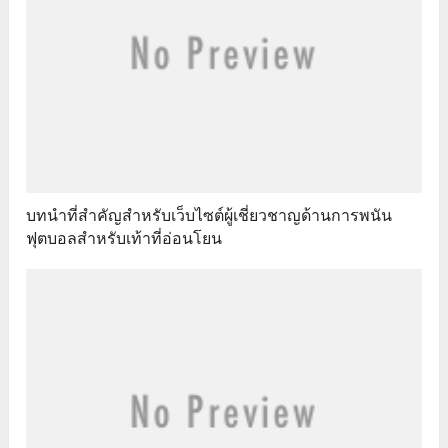
บทนำที่สำคัญสำหรับเว็บไซต์ผู้เชี่ยวชาญด้านการพนัน
ฟุตบอลสำหรับเท้าที่อ่อนโยน