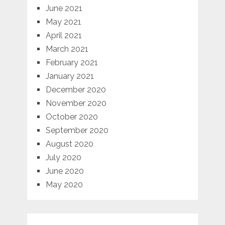
June 2021
May 2021
April 2021
March 2021
February 2021
January 2021
December 2020
November 2020
October 2020
September 2020
August 2020
July 2020
June 2020
May 2020