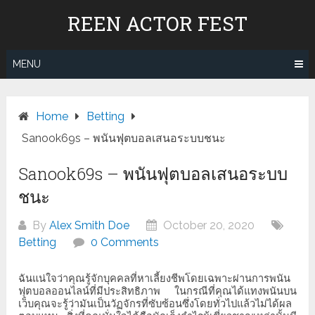
Skip
REEN ACTOR FEST
to
content
MENU
Home
Betting
Sanook69s – พนันฟุตบอลเสนอระบบชนะ
Sanook69s – พนันฟุตบอลเสนอระบบ
ชนะ
By
Alex Smith Doe
October 20, 2020
Betting
0 Comments
ฉันแน่ใจว่าคุณรู้จักบุคคลที่หาเลี้ยงชีพโดยเฉพาะผ่านการพนัน
ฟุตบอลออนไลน์ที่มีประสิทธิภาพ
ในกรณีที่คุณได้แทงพนันบน
เว็บคุณจะรู้ว่ามันเป็นวัฏจักรที่ซับซ้อนซึ่งโดยทั่วไปแล้วไม่ได้ผล