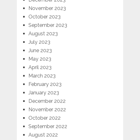
November 2023
October 2023
September 2023
August 2023
July 2023
June 2023
May 2023
April 2023
March 2023
February 2023
January 2023
December 2022
November 2022
October 2022
September 2022
August 2022