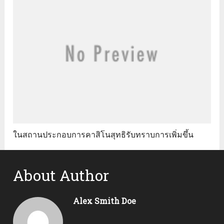
ในสถานประกอบการคาสิโนสุทธิรับทราบการเพิ่มขึ้น
About Author
Alex Smith Doe