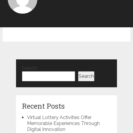
Search
Search
Recent Posts
Virtual Lottery Activities Offer
Memorable Experiences Through
Digital Innovation