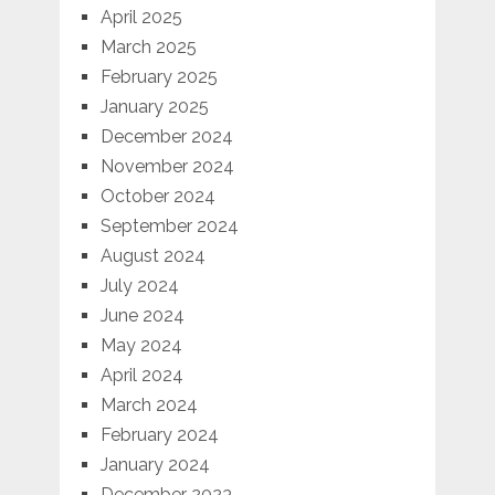
April 2025
March 2025
February 2025
January 2025
December 2024
November 2024
October 2024
September 2024
August 2024
July 2024
June 2024
May 2024
April 2024
March 2024
February 2024
January 2024
December 2023