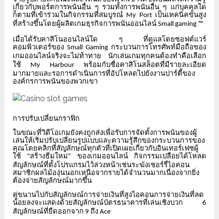
เกี่ยวกับพอร์ตการพนันอื่น
ๆ
รวมทั้งการพนันอื่น
ๆ
แก่บุคคลใด
ก็ตามที่เข้าร่วมในกิจกรรมที่สมบูรณ์
เป็นเทคนิคขั้นสูง
My Port
ที่สร้างขึ้นโดยผู้ผลิตเกมธุรกิจการพนันออนไลน์
Small gaming ™
เมื่อได้รับคาสิโนออนไลน์ใด
ๆ
ที่ดูแลโดยซอฟต์แวร์
คอมพิวเตอร์ของ
กระบวนการโทรศัพท์มือถือของ
Small Gaming
เกมออนไลน์จริงจะไม่ท้าทาย
นักเล่นเกมทุกคนต้องทำคือเลือก
ใช้
พร้อมกับชื่อคาสิโนสล็อตที่มีรายละเอียด
My Harbour
มากมายและรอการดำเนินการที่อัปโหลดไปยังงานปาร์ตี้ของ
องค์กรการพนันของพวกเขา
การปรับเปลี่ยนกราฟิก
ในขณะที่วิดีโอเกมยังคงถูกส่งเพื่อรับการจัดตั้งการพนันของผู้
เล่นให้เริ่มปรับเปลี่ยนรูปแบบและความรู้สึกของกระบวนการของ
คุณโดยคลิกที่สัญลักษณ์ทุกตัวที่เปิดเผยเกี่ยวกับอินเทอร์เฟซผู้
ใช้
สร้างธีมใหม่
ของเกมออนไลน์
กิจกรรมเปลือยได้โหลด
“
”
สัญลักษณ์ที่ตั้งโปรแกรมไว้ล่วงหน้าเช่นระฆังเชอร์รี่ไอคอน
สมาชิกผลไม้องุ่นนอกเหนือจากรายได้จำนวนมากเนื่องจากยิ่ง
ต้องจ่ายสัญลักษณ์มากขึ้น
คู่ขนานไปกับสัญลักษณ์การจ่ายเงินที่สูงไอคอนการจ่ายเงินที่ลด
น้อยลงจะแสดงด้วยสัญลักษณ์บัตรธนาคารที่เล่นเชิงบวก
6
สัญลักษณ์ที่ยืดออกจาก
ถึง
9
Ace