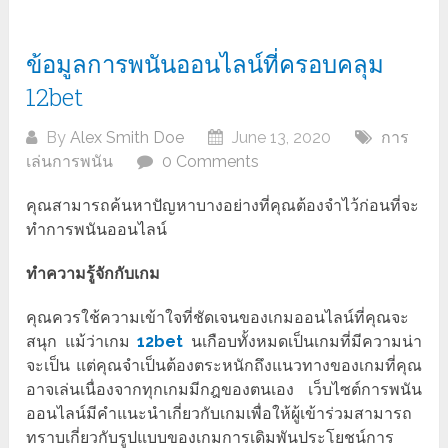
ข้อมูลการพนันออนไลน์ที่ครอบคลุม
12bet
By
Alex Smith Doe
June 13, 2020
การ
เล่นการพนัน
0 Comments
คุณสามารถค้นหาปัญหาบางอย่างที่คุณต้องจำไว้ก่อนที่จะ
ทำการพนันออนไลน์
ทำความรู้จักกับเกม
คุณควรใช้ความเข้าใจที่ชัดเจนของเกมออนไลน์ที่คุณจะ
สนุก แม้ว่าเกม
12bet
นเกือบทั้งหมดเป็นเกมที่มีความน่า
จะเป็น แต่คุณจำเป็นต้องตระหนักถึงแนวทางของเกมที่คุณ
อาจเล่นเนื่องจากทุกเกมมีกฎของตนเอง เว็บไซต์การพนัน
ออนไลน์มีคำแนะนำเกี่ยวกับเกมเพื่อให้ผู้เข้าร่วมสามารถ
ทราบเกี่ยวกับรูปแบบของเกมการเดิมพันประโยชน์การ