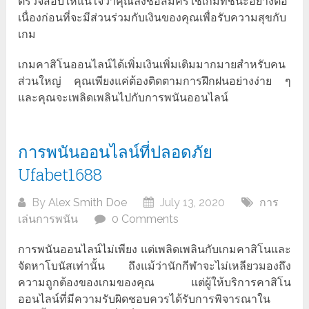
ตรวจสอบให้แน่ใจว่าคุณลงชื่อสมัครใช้เกมที่ชนะอย่างต่อ
เนื่องก่อนที่จะมีส่วนร่วมกับเงินของคุณเพื่อรับความสุขกับ
เกม
เกมคาสิโนออนไลน์ได้เพิ่มเงินเพิ่มเติมมากมายสำหรับคน
ส่วนใหญ่ คุณเพียงแค่ต้องติดตามการฝึกฝนอย่างง่าย ๆ
และคุณจะเพลิดเพลินไปกับการพนันออนไลน์
การพนันออนไลน์ที่ปลอดภัย
Ufabet1688
By
Alex Smith Doe
July 13, 2020
การ
เล่นการพนัน
0 Comments
การพนันออนไลน์ไม่เพียง แต่เพลิดเพลินกับเกมคาสิโนและ
จัดหาโบนัสเท่านั้น ถึงแม้ว่านักกีฬาจะไม่เหลียวมองถึง
ความถูกต้องของเกมของคุณ แต่ผู้ให้บริการคาสิโน
ออนไลน์ที่มีความรับผิดชอบควรได้รับการพิจารณาใน