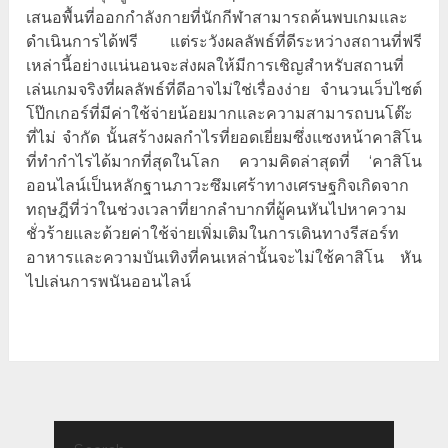
เสนอพื้นที่ออกกำลังกายที่นักกีฬาสามารถค้นพบเกมและ
ดำเนินการได้ฟรี แต่ระวังผลลัพธ์ที่ดีระหว่างสถานที่ฟรี
เหล่านี้อย่างแน่นอนจะส่งผลให้มีการเชิญสำหรับสถานที่
เล่นเกมจริงที่ผลลัพธ์ที่ดีอาจไม่ใช่เรื่องง่าย จำนวนเว็บไซต์
โป๊กเกอร์ที่มีค่าใช้จ่ายน้อยมากและความสามารถบนโต๊ะ
ที่ไม่ จำกัด นั้นสร้างผลกำไรที่ยอดเยี่ยมซึ่งแซงหน้าคาสิโน
ที่ทำกำไรได้มากที่สุดในโลก ความคิดล่าสุดที่ ‘คาสิโน
ออนไลน์เป็นหลักฐานภาวะซึมเศร้าทางเศรษฐกิจเกิดจาก
ทฤษฎีที่ว่าในช่วงเวลาที่ยากลำบากที่ผู้คนหันไปหาความ
ชั่วร้ายและด้วยค่าใช้จ่ายเพิ่มเติมในการเดินทางรีสอร์ท
อาหารและความบันเทิงที่คนเหล่านั้นจะไม่ใช้คาสิโน หัน
ไปเล่นการพนันออนไลน์