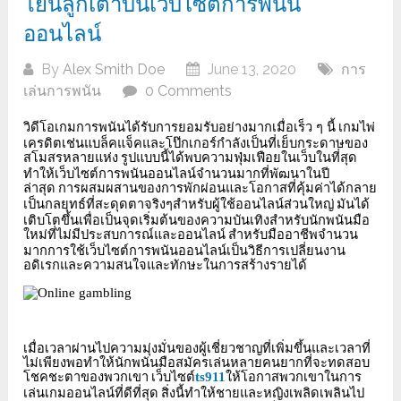
โยนลูกเต๋าบนเว็บไซต์การพนัน
ออนไลน์
By
Alex Smith Doe
June 13, 2020
การ
เล่นการพนัน
0 Comments
วิดีโอเกมการพนันได้รับการยอมรับอย่างมากเมื่อเร็ว
ๆ
นี้
เกมไพ่
เครดิตเช่นแบล็คแจ็คและโป๊กเกอร์กำลังเป็นที่เย็บกระดาษของ
สโมสรหลายแห่ง
รูปแบบนี้ได้พบความฟุ่มเฟือยในเว็บในที่สุด
ทำให้เว็บไซต์การพนันออนไลน์จำนวนมากที่พัฒนาในปี
ล่าสุด
การผสมผสานของการพักผ่อนและโอกาสที่คุ้มค่าได้กลาย
เป็นกลยุทธ์ที่สะดุดตาจริงๆสำหรับผู้ใช้ออนไลน์ส่วนใหญ่
มันได้
เติบโตขึ้นเพื่อเป็นจุดเริ่มต้นของความบันเทิงสำหรับนักพนันมือ
ใหม่ที่ไม่มีประสบการณ์และออนไลน์
สำหรับมืออาชีพจำนวน
มากการใช้เว็บไซต์การพนันออนไลน์เป็นวิธีการเปลี่ยนงาน
อดิเรกและความสนใจและทักษะในการสร้างรายได้
เมื่อเวลาผ่านไปความมุ่งมั่นของผู้เชี่ยวชาญที่เพิ่มขึ้นและเวลาที่
ไม่เพียงพอทำให้นักพนันมือสมัครเล่นหลายคนยากที่จะทดสอบ
โชคชะตาของพวกเขา
เว็บไซต์
ts911
ให้โอกาสพวกเขาในการ
เล่นเกมออนไลน์ที่ดีที่สุด
สิ่งนี้ทำให้ชายและหญิงเพลิดเพลินไป