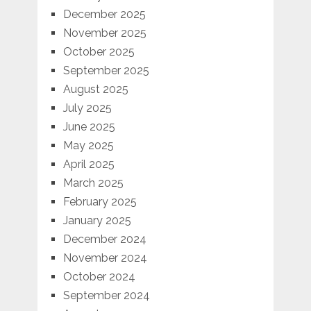
December 2025
November 2025
October 2025
September 2025
August 2025
July 2025
June 2025
May 2025
April 2025
March 2025
February 2025
January 2025
December 2024
November 2024
October 2024
September 2024