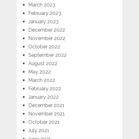
March 2023
February 2023
January 2023
December 2022
November 2022
October 2022
September 2022
August 2022
May 2022
March 2022
February 2022
January 2022
December 2021
November 2021
October 2021
July 2021
June 2021