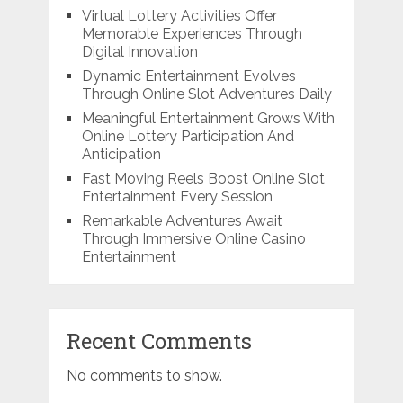
Virtual Lottery Activities Offer
Memorable Experiences Through
Digital Innovation
Dynamic Entertainment Evolves
Through Online Slot Adventures Daily
Meaningful Entertainment Grows With
Online Lottery Participation And
Anticipation
Fast Moving Reels Boost Online Slot
Entertainment Every Session
Remarkable Adventures Await
Through Immersive Online Casino
Entertainment
Recent Comments
No comments to show.