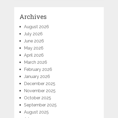
Archives
August 2026
July 2026
June 2026
May 2026
April 2026
March 2026
February 2026
January 2026
December 2025
November 2025
October 2025
September 2025
August 2025