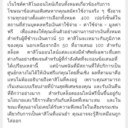
เว็บไซต์คาสิโนออนไลน์เกือบทั้งหมดเกี่ยวข้องกับการ
โฆษณาข้อเสนอพิเศษหากคุณสมัครใช้งานจริง ๆ ซึ่งอาจ
รวมทุกอย่างตั้งแต่การเลือกทั้งหมด 400 เปอร์เซ็นต์ใน
สถานที่ส่วนบุคคลหรือเงินค่าใช้จ่าย – ค่าใช้จ่าย – มูลค่า
ฟรี เพื่อแสดงให้คุณเห็นตัวอย่างผ่านการฝากเงินทั้งหมด
สำหรับผู้ที่ชำระเงินดาวน์ 50 คาสิโนจะเหมาะกับภูมิภาค
ของคุณ นอกเหนือจากอีก 50 ที่อาจเสนอ 100 สำหรับ
สล็อต คาสิโนออนไลน์แต่ละแห่งมีคำศัพท์เฉพาะที่แตก
ต่างกันอย่างชัดเจนสำหรับผู้ที่กำลังคิดที่จะถอนข้อเสนอที่
ได้เปรียบเหล่านี้ แต่บ้านพนันที่มีสถานที่ให้บริการเป็น
ศูนย์กลางไม่ได้ให้เงินฟรีแก่คุณโดยสิ้นเชิง ผลที่ตามมาคือ
แทบไม่ต้องอธิบายถึงคาสิโนที่คงอยู่ เพราะคุณสามารถ
เริ่มเล่นแบบเรียบง่ายที่บ้านสุดพิเศษของคุณ และรับเงินคืน
ที่ดีกว่าอย่างมาก สำหรับสล็อตออนไลน์ฟรีนั้นขึ้นอยู่กับ
นโยบายและวิธีการเดียวกันกับสล็อตที่เหมาะสม และใน
ขณะที่คุณอาจไม่เคยได้รับความพึงพอใจในเสียงขรมเช่น
เดียวกับการเป็นคาสิโนที่แม่นยำ คุณอาจจะรู้สึกเหมือนถูก
ไล่ออก