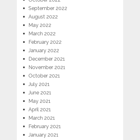
September 2022
August 2022
May 2022
March 2022
February 2022
January 2022
December 2021
November 2021
October 2021
July 2021
June 2021
May 2021
April 2021
March 2021
February 2021
January 2021