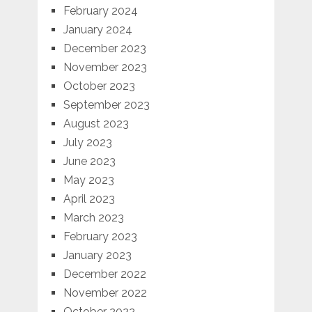
February 2024
January 2024
December 2023
November 2023
October 2023
September 2023
August 2023
July 2023
June 2023
May 2023
April 2023
March 2023
February 2023
January 2023
December 2022
November 2022
October 2022