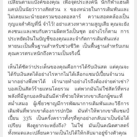
เปลี่ยนตามแบ๊งค์ของคุณ เพื่อจุดประสงค์นี้ นักกีฬาแฮนดิ
แคปเป็นนัยว่าวางสัดส่วน x ของหน่วยในการเดิมพันและ
ไม่เคยแนะนำยอดรวมของดอลลาร์ ความสอดคล้องเป็น
กุญแจสำคัญที่นี่ จำไว้! อย่าแสวงหาความสูญเสีย คุณจะยัง
คงชนะและพบกับความผิดหวังเป็นชุด อย่างไรก็ตาม การ
ประหยัดเงินในบัญชีของคุณและจำกัดการเดิมพันแห่ง
หายนะเป็นพื้นฐานสำหรับช่วงชีวิต เป็นพื้นฐานสำหรับเกม
คุณควรตระหนักถึงความเป็นจริงนี้
เห็นได้ชัดว่าประเด็นของคุณคือการได้รับเงินสด แต่คุณจะ
ได้รับเงินสดได้อย่างไรหากไม่ได้เลือกแชมป์เปี้ยนจำนวน
มากอย่างพึ่งพาได้ เจ้านายทำอย่างไรถึงต้องจ่ายค่าเช่า?
บอสเป็นสัตว์ร้ายแทนโดยรวม แต่พวกมันไม่ใช่สัตว์ที่ทรง
พลังที่มีลูกบอลหินอันมีค่าที่ช่วยให้พวกเขาเลือกผู้ชนะที่
สม่ำเสมอ ผู้เชี่ยวชาญมีการพัฒนาการเดิมพันและวิธีการ
เดิมพันที่พวกเขาต้องการปกปิด มันทำให้พวกเขาตีแชมป์
เปี้ยน 33% เป็นครั้งคราวทั้งๆที่ทุกอย่างกลับมาเป็นข้อได้
เปรียบ ฟังดูยากจะหยั่งถึง? ไม่ใช่ มันเป็นคณิตศาสตร์
ทั้งหมดและเปลี่ยนความเป็นไปได้ให้กลับมาอยู่ข้างตัวคุณ