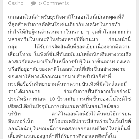
Casino
0 Comments
เกมออนไลน์สำหรับธุรกิจคาสิโนออนไลน์เป็นเหตุผลที่ดี
ที่สุดสำหรับการตัดสินใจเช่นเดียวกับเทคนิคในการทำ
กำไรให้กับผู้คนจำนวนมากในหลาย ๆ จุดทั่วโลกมากกว่า
หลายทวีปในขณะที่ในช่วงหลายปีที่ผ่านมา ก่อนหน้านี้
กลุ่ม ได้รับการจัดอันดับที่ยอดเยี่ยมเนื่องจากมีความ
เสื่อมโทรม ในฟังก์ชั่นที่ทันสมัยแม่เหล็กนักเดินทางรวมถึง
ลาสเวกัสและมาเก๊าเป็นหนี้การรับรู้ในบางขั้นตอนของเธอ
หรือที่อยู่อาศัยของคาสิโนออนไลน์ที่เพิ่มขึ้นอย่างงดงาม
ของเขาให้ทางเลือกเกมมากมายสำหรับนักกีฬาที่
กระตือรือร้นที่พยายามค้นหาความบันเทิงที่มีสไตล์และมี
รายได้มากมาย ร่วมกับการฟื้นตัวจากเว็บอย่างมี
ประสิทธิภาพก่อน 10 ปีรวมกับการเพิ่มขึ้นของเว็บไซต์โซ
เชียลมีเดียในปัจจุบันการเล่นเกมคาสิโนออนไลน์ของ
บริษัท คาสิโนออนไลน์ยังได้ค้นพบวิธีการบน
อินเทอร์เน็ต วิดีโอเกมคลิปการมีส่วนร่วมในเว็บไซต์
ออนไลน์อยู่ในขณะนี้การทดสอบออกแบนด์วิดท์ใหญ่เป็นที่
เลี้ยงจำนวนของลูกค้าที่ได้รับการติดยาเสพติดทั้งใน