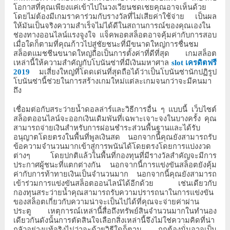
โอกาสที่คุณเพียงแค่เข้าไปในวงเวียนชดเชยคุณอาจเห็นด้วย
โดยไม่ต้องมีเกมราคาร่วมกับรางวัลที่ไม่เสียค่าใช้จ่าย
เป็นผล
ให้มันเป็นจริงความสำเร็จไม่ได้ดีในสถานการณ์ของคุณเองใน
ช่องทางออนไลน์แรงจูงใจ
แจ็คพอตสล็อตอาจคุ้มค่ากับการสอบ
เมื่อใดก็ตามที่คุณก้าวไปสู่ชัยชนะที่มีขนาดใหญ่การชื่นชม
สล็อตแมชชีนขนาดใหญ่ถือเป็นการตั้งค่าที่ดีที่สุด
เกมสล็อต
เหล่านี้ให้ความสำคัญกับโบนันซ่าที่มีเงินมหาศาล
slot เครดิตฟรี
2019
มเสี่ยงใหญ่ที่โดดเด่นที่สุดถือได้ว่าเป็นโบนันซ่านักปฏิรูป
โบนันซ่านี้ช่วยในการสร้างเกมใหม่แต่ละเกมจนกว่าจะมีคนมา
ถึง
เชื่อมต่อกับสระว่ายน้ำดอลล่าร์และวิธีการอื่น
ๆ
แบบนี้
เว็บไซต์
สล็อตออนไลน์จะออกเงินเดิมพันที่เฉพาะเจาะจงในบางครั้ง
คุณ
สามารถจ่ายเงินสำหรับการผ่อนชำระส่วนพื้นฐานและได้รับ
อนุญาตโดยตรงในพื้นที่พูลเงินสด
นอกจากนี้คุณยังสามารถรับ
ข้อความจำนวนมากเข้าสู่การพนันได้โดยตรงโดยการแบ่งงวด
ต่างๆ
โดยปกติแล้วในพื้นที่กองทุนที่มีรางวัลสำคัญจะมีการ
ประกาศผู้ชนะที่แตกต่างกัน
นอกจากนี้การแข่งขันสล็อตยังคุ้ม
ค่ากับการท้าทายเงินเป็นจำนวนมาก
นอกจากนี้คุณยังสามารถ
เข้าร่วมการแข่งขันสล็อตออนไลน์ได้อีกด้วย
เช่นเดียวกับ
กองทุนสระว่ายน้ำคุณสามารถรับความปรารถนาในการแข่งขัน
ของสล็อตเกี่ยวกับความน่าจะเป็นไปได้ที่คุณจะจ่ายค่าผ่าน
ประตู
เหตุการณ์เหล่านี้สื่อถึงทรัพย์สินจำนวนมากในทำนอง
เดียวกันดังนั้นการตัดสินใจเลือกสิ่งเหล่านี้จึงไม่ใช่ความคิดที่น่า
กลัวอย่างแท้จริงไม่ว่าจะด้วยวิธีใดก็ตาม
ถูกต้องนั่นอาจเป็น