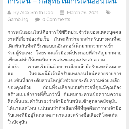
การเล่น – กลยุทธ์ในการเล่นออนไลน์
By
Alex Smith Doe
March 28, 2021
Gambling
0 Comments
การพนันออนไลน์คือการใช้ชีวิตประจำวันของแต่ละบุคคล
งานที่เกี่ยวข้องกับเว็บ มันจะดีกว่ามากสำหรับบางคนที่จะ
เดิมพันกับทีมที่ชื่นชอบบนอินเทอร์เน็ตมากกว่าการเข้า
ร่วมตู้รับแทง โดยรวมแล้วมีองค์ประกอบที่สำคัญมากมาย
เพียงแค่ทำให้เทคนิคการเล่นของคุณประสบความ
สำเร็จ เราจะเริ่มต้นด้วยการเลือกเจ้ามือรับแทงที่เหมาะ
สม ในขณะนี้มีเจ้ามือรับแทงออนไลน์หลายรายการ
แข่งขันที่ยกระดับส่วนใหญ่ยังช่วยยกระดับความช่วยเหลือ
ของคุณด้วย ก่อนที่จะเลือกแบบสำรวจที่คุณมีคุณต้อง
สร้างแบบสำรวจที่สั้นกว่านี้ ค้นพบกระดานข้อความความ
คิดเห็นและคำรับรองว่าเจ้ามือรับพนันเข้าสู่ตลาดปัจจุบัน
ได้นานแค่ไหน แน่นอนว่าตัวเลือกที่ดีที่สุดคือการหาเจ้ามือ
รับแทงที่มีอยู่ในตลาดมานานและสร้างชื่อเสียงที่โดดเด่น
ในปัจจุบัน