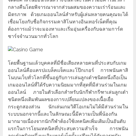
กลางคืนโดยพิจารณาจากส่วนผสมของความเร่าร้อนและ
มิตรภาพ ด้วยเกมออนไลน์สำหรับผู้เล่นหลายคนคุณจะได้
เชื่อมโยงกับชื่อกิจกรรมคาสิโนทางอินเทอร์เน็ตที่คุณ
ต้องการแม้ว่าจะมองหาและเริ่มอุ่นเครื่องกับฉลามการ์ด
ชาร์จจำนวนมากทั่วโลก
โดยพื้นฐานแล้วบุคคลที่มีชื่อเสียงหลายคนที่ประสบกับเกม
ออนไลน์คือแครปแบล็คแจ็คและโป๊กเกอร์ การพนันคาสิ
โนบนเว็บทั่วโลกที่ขึ้นอยู่กับการเล่นลูกเต๋าชนิดหนึ่งถือเป็น
เกมออนไลน์ที่ได้รับความนิยมมากที่สุดที่มีส่วนร่วมในเกม
ออนไลน์ ภายในตัวเลือกสำหรับนักกีฬากรีฑาเล่นลูกเต๋า
ชนิดหนึ่งเดิมพันผลของการเปลี่ยนแปลงของเนื้อเยื่อ
กระดูกสองส่วน นักเล่นเกมวิดีโอเกมไม่ได้มีส่วนร่วมใน
ระบบนอกจากนี้และในลักษณะนี้มีความเป็นพี่น้องกัน
มากมายเนื่องจากนักกีฬาต้องใช้เทคนิคเพิ่มเติมเป็นอันดับ
แรกในการโยนเทคนิคที่ประสบความสำเร็จ การพนัน
ลูกเต๋าชนิดหนึ่งบนอินเทอร์เน็ตนั้นเปรียบได้กับการพนัน