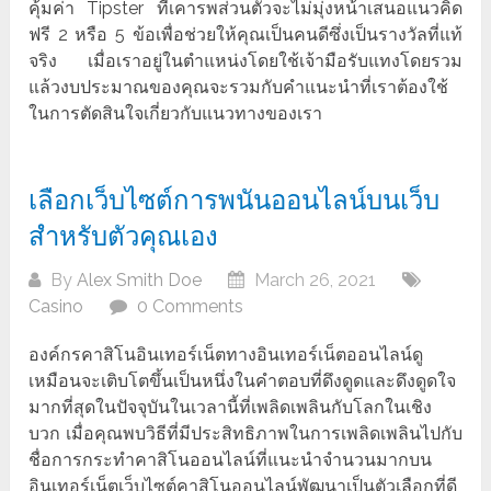
คุ้มค่า Tipster ที่เคารพส่วนตัวจะไม่มุ่งหน้าเสนอแนวคิด
ฟรี 2 หรือ 5 ข้อเพื่อช่วยให้คุณเป็นคนดีซึ่งเป็นรางวัลที่แท้
จริง เมื่อเราอยู่ในตำแหน่งโดยใช้เจ้ามือรับแทงโดยรวม
แล้วงบประมาณของคุณจะรวมกับคำแนะนำที่เราต้องใช้
ในการตัดสินใจเกี่ยวกับแนวทางของเรา
เลือกเว็บไซต์การพนันออนไลน์บนเว็บ
สำหรับตัวคุณเอง
By
Alex Smith Doe
March 26, 2021
Casino
0 Comments
องค์กรคาสิโนอินเทอร์เน็ตทางอินเทอร์เน็ตออนไลน์ดู
เหมือนจะเติบโตขึ้นเป็นหนึ่งในคำตอบที่ดึงดูดและดึงดูดใจ
มากที่สุดในปัจจุบันในเวลานี้ที่เพลิดเพลินกับโลกในเชิง
บวก เมื่อคุณพบวิธีที่มีประสิทธิภาพในการเพลิดเพลินไปกับ
ชื่อการกระทำคาสิโนออนไลน์ที่แนะนำจำนวนมากบน
อินเทอร์เน็ตเว็บไซต์คาสิโนออนไลน์พัฒนาเป็นตัวเลือกที่ดี