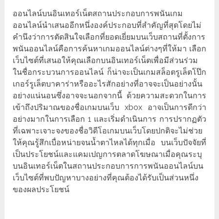
ออนไลน์บนอินเทอร์เน็ตสถานประกอบการพนันเกม
ออนไลน์นำเสนออีกหนึ่งองค์ประกอบที่สำคัญที่สุดโดยไม่
คำนึงว่าการตัดสินใจเลือกที่ยอดเยี่ยมบนเว็บสถานที่ตั้งการ
พนันออนไลน์คือการค้นหาเกมออนไลน์ต่างๆที่ให้มา เลือก
เว็บไซต์ที่เสนอให้คุณเลือกบนอินเทอร์เน็ตเพื่อมีส่วนร่วม
ในชื่อกระบวนการออนไลน์ ก็น่าจะเป็นเกมสล็อตรูเล็ตโป๊ก
เกอร์รูเล็ตบาคาร่าหรืออะไรสักอย่างที่อาจจะเป็นอย่างนั้น
อย่างแน่นอนซึ่งอาจจะนอกจากนี้ ด้วยความสะดวกในการ
เข้าถึงปริมาณของชื่อเกมบนเว็บ xbox อาจเป็นการดีกว่า
อย่างมากในการเลือก 1 และเริ่มดำเนินการ การปรากฏตัว
ที่เฉพาะเจาะจงของชื่อวิดีโอเกมบนเว็บโดยปกติจะไม่ช่วย
ให้คุณรู้สึกเบื่อหน่ายจนน้ำตาไหลได้ทุกเมื่อ บนเว็บปัจจัยที่
เป็นประโยชน์และแคมเปญการตลาดโฆษณาเมื่อคุณระบุ
บนอินเทอร์เน็ตในสถานประกอบการการพนันออนไลน์บน
เว็บไซต์ที่พบปัญหาบางอย่างที่คุณต้องได้รับเป็นส่วนหนึ่ง
ของผลประโยชน์