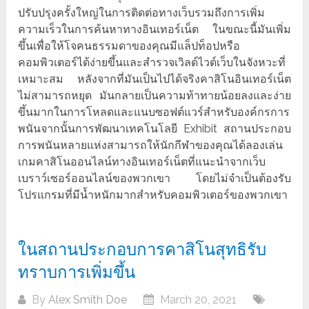
ปรับปรุงครั้งใหญ่ในการติดต่อทางเว็บรวมถึงการเพิ่ม
ความเร็วในการค้นหาทางอินเทอร์เน็ต ในขณะนี้มันเพิ่ม
ขึ้นเพื่อให้โจคนธรรมดาของคุณมีแล็ปท็อปหรือ
คอมพิวเตอร์ได้ง่ายขึ้นและสำรวจเวิลด์ไวด์เว็บในจังหวะที่
เหมาะสม หลังจากที่มันเป็นไปได้จริงคาสิโนอินเทอร์เน็ต
ไม่สามารถหยุด มันกลายเป็นความท้าทายน้อยลงและง่าย
ขึ้นมากในการโหลดและแนบซอฟต์แวร์สำหรับองค์กรการ
พนันจากนั้นการพัฒนาเทคโนโลยี Exhibit สถานประกอบ
การพนันหลายแห่งสามารถให้นักกีฬาของคุณได้ลองเล่น
เกมคาสิโนออนไลน์ทางอินเทอร์เน็ตที่แนะนำจากเว็บ
เบราว์เซอร์ออนไลน์ของพวกเขา โดยไม่จำเป็นต้องรับ
โปรแกรมที่มีน้ำหนักมากสำหรับคอมพิวเตอร์ของพวกเขา
ในสถานประกอบการคาสิโนสุทธิรับ
ทราบการเพิ่มขึ้น
By
Alex Smith Doe
March 20, 2021