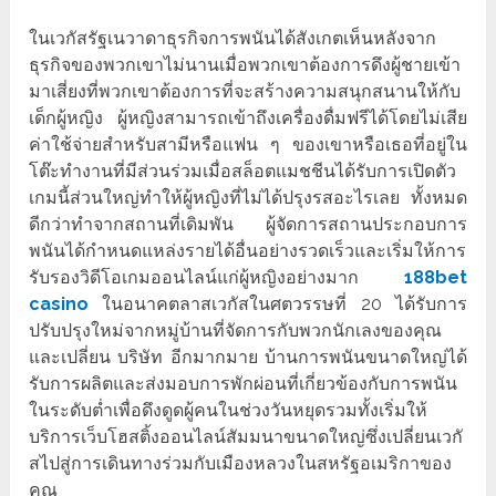
ในเวกัสรัฐเนวาดาธุรกิจการพนันได้สังเกตเห็นหลังจาก
ธุรกิจของพวกเขาไม่นานเมื่อพวกเขาต้องการดึงผู้ชายเข้า
มาเสี่ยงที่พวกเขาต้องการที่จะสร้างความสนุกสนานให้กับ
เด็กผู้หญิง ผู้หญิงสามารถเข้าถึงเครื่องดื่มฟรีได้โดยไม่เสีย
ค่าใช้จ่ายสำหรับสามีหรือแฟน ๆ ของเขาหรือเธอที่อยู่ใน
โต๊ะทำงานที่มีส่วนร่วมเมื่อสล็อตแมชชีนได้รับการเปิดตัว
เกมนี้ส่วนใหญ่ทำให้ผู้หญิงที่ไม่ได้ปรุงรสอะไรเลย ทั้งหมด
ดีกว่าทำจากสถานที่เดิมพัน ผู้จัดการสถานประกอบการ
พนันได้กำหนดแหล่งรายได้อื่นอย่างรวดเร็วและเริ่มให้การ
รับรองวิดีโอเกมออนไลน์แก่ผู้หญิงอย่างมาก
188bet
casino
ในอนาคตลาสเวกัสในศตวรรษที่ 20 ได้รับการ
ปรับปรุงใหม่จากหมู่บ้านที่จัดการกับพวกนักเลงของคุณ
และเปลี่ยน บริษัท อีกมากมาย บ้านการพนันขนาดใหญ่ได้
รับการผลิตและส่งมอบการพักผ่อนที่เกี่ยวข้องกับการพนัน
ในระดับต่ำเพื่อดึงดูดผู้คนในช่วงวันหยุดรวมทั้งเริ่มให้
บริการเว็บโฮสติ้งออนไลน์สัมมนาขนาดใหญ่ซึ่งเปลี่ยนเวกั
สไปสู่การเดินทางร่วมกับเมืองหลวงในสหรัฐอเมริกาของ
คุณ