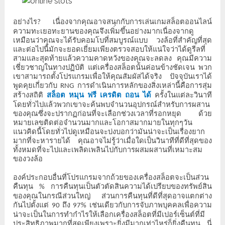
อย่างไร
เนื่องจากคุณอาจสนุกกับการเล่นเกมสล็อตออนไลน์
?
ความทะเยอทะยานของคุณจึงเพิ่มขึ้นอย่างมากเนื่องจากดู
เหมือนว่าคุณจะได้รับคอมโบที่สมบูรณ์แบบ
วงล้อที่สำคัญที่สุด
และต่อไปนี้มักจะยอดเยี่ยมเพียงตรวจสอบให้แน่ใจว่าได้ดูรีลที่
สามและสุดท้ายแล้วความคาดหวังของคุณจะลดลง
คุณมีความ
เชี่ยวชาญในทางปฏิบัติ
แต่เครื่องสล็อตนั้นค่อนข้างชัดเจน
พวก
เขาสามารถตั้งโปรแกรมเพื่อให้คุณสัมผัสได้จริง
ปัจจุบันเราได้
พูดคุยเกี่ยวกับ
การดำเนินการหลักของสิ่งเหล่านี้คือการสุ่ม
RNG
สร้างสถิติ
ครั้งในแต่ละวินาที
สล็อต หมุน ฟรี เครดิต ถอน ได้
โดยทั่วไปแล้วพวกเขาจะค้นพบจำนวนอุปกรณ์สำหรับการผสาน
ของคุณซึ่งจะปรากฏก่อนที่จะเลือกช่วงเวลาที่รอกหยุด
ด้วย
หมายเลขติดต่อจำนวนมากและโอกาสมากมายในทุกๆวัน
แนวคิดนี้โดยทั่วไปดูเหมือนจะบ่งบอกว่ามันน่าจะเป็นเรื่องยาก
มากที่จะหารายได้
คุณอาจไม่รู้ว่าเมื่อใดเป็นวินาทีที่ดีที่สุดของ
ทั้งหมดที่จะไปและเพลิดเพลินไปกับการผสมผสานที่เหมาะสม
ของวงล้อ
องค์ประกอบอื่นที่โปรแกรมจากถ้วยของเครื่องสล็อตจะเป็นส่วน
คืนทุน
การคืนทุนเป็นตัวตัดสินความได้เปรียบของทรัพย์สิน
%
ของคุณในกรณีส่วนใหญ่
ส่วนการคืนทุนที่ดีที่สุดอาจแตกต่าง
กันไปตั้งแต่
ถึง
เช่นเดียวกับการจับภาพบุคคลเพื่อความ
90
97%
น่าจะเป็นในการทำกำไรให้เลือกเครื่องสล็อตที่มีเปอร์เซ็นต์ที่มี
ประสิทธิภาพมากที่สุดเพียงเพราะยิ่งมีมากเท่าไหร่ก็ยิ่งคืนทุน
นี่