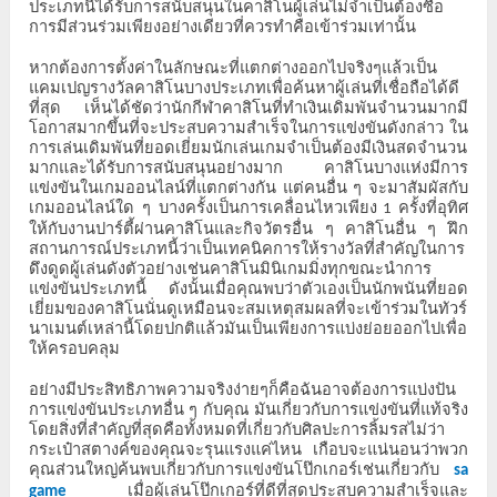
ประเภทนี้ได้รับการสนับสนุนในคาสิโนผู้เล่นไม่จำเป็นต้องซื้อ
การมีส่วนร่วมเพียงอย่างเดียวที่ควรทำคือเข้าร่วมเท่านั้น
หากต้องการตั้งค่าในลักษณะที่แตกต่างออกไปจริงๆแล้วเป็น
แคมเปญรางวัลคาสิโนบางประเภทเพื่อค้นหาผู้เล่นที่เชื่อถือได้ดี
ที่สุด
เห็นได้ชัดว่านักกีฬาคาสิโนที่ทำเงินเดิมพันจำนวนมากมี
โอกาสมากขึ้นที่จะประสบความสำเร็จในการแข่งขันดังกล่าว
ใน
การเล่นเดิมพันที่ยอดเยี่ยมนักเล่นเกมจำเป็นต้องมีเงินสดจำนวน
มากและได้รับการสนับสนุนอย่างมาก
คาสิโนบางแห่งมีการ
แข่งขันในเกมออนไลน์ที่แตกต่างกัน
แต่คนอื่น
ๆ
จะมาสัมผัสกับ
เกมออนไลน์ใด
ๆ
บางครั้งเป็นการเคลื่อนไหวเพียง
ครั้งที่อุทิศ
1
ให้กับงานปาร์ตี้ผ่านคาสิโนและกิจวัตรอื่น
ๆ
คาสิโนอื่น
ๆ
ฝึก
สถานการณ์ประเภทนี้ว่าเป็นเทคนิคการให้รางวัลที่สำคัญในการ
ดึงดูดผู้เล่นดังตัวอย่างเช่นคาสิโนมินิเกมมิ่งทุกขณะนำการ
แข่งขันประเภทนี้
ดังนั้นเมื่อคุณพบว่าตัวเองเป็นนักพนันที่ยอด
เยี่ยมของคาสิโนนั่นดูเหมือนจะสมเหตุสมผลที่จะเข้าร่วมในทัวร์
นาเมนต์เหล่านี้โดยปกติแล้วมันเป็นเพียงการแบ่งย่อยออกไปเพื่อ
ให้ครอบคลุม
อย่างมีประสิทธิภาพความจริงง่ายๆก็คือฉันอาจต้องการแบ่งปัน
การแข่งขันประเภทอื่น
ๆ
กับคุณ
มันเกี่ยวกับการแข่งขันที่แท้จริง
โดยสิ่งที่สำคัญที่สุดคือทั้งหมดที่เกี่ยวกับศิลปะการลิ้มรสไม่ว่า
กระเป๋าสตางค์ของคุณจะรุนแรงแค่ไหน
เกือบจะแน่นอนว่าพวก
คุณส่วนใหญ่ค้นพบเกี่ยวกับการแข่งขันโป๊กเกอร์เช่นเกี่ยวกับ
sa
เมื่อผู้เล่นโป๊กเกอร์ที่ดีที่สุดประสบความสำเร็จและ
game