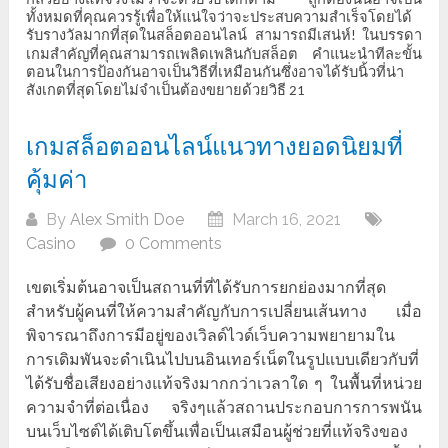
ทั้งหมดที่คุณควรรู้เพื่อให้แน่ใจว่าจะประสบความสำเร็จโดยได้
รับรางวัลมากที่สุดในสล็อตออนไลน์
สามารถมีเสน่ห์
ในบรรดา
!
เกมสำคัญที่คุณสามารถเพลิดเพลินกับสล็อต
คำแนะนำทีละขั้น
ตอนในการป้องกันอาจเป็นวิธีที่เหมือนกันซึ่งอาจได้รับนิ้วที่น่า
สังเกตที่สุดโดยไม่จำเป็นต้องขยายด้วยวิธี
21
เกมสล็อตออนไลน์แนวทางยอดนิยมที่
คุ้มค่า
By
Alex Smith Doe
March 16, 2021
Casino
0 Comments
เขตเริ่มต้นอาจเป็นสถานที่ที่ได้รับการยกย่องมากที่สุด
สำหรับผู้คนที่ให้ความสำคัญกับการเปลี่ยนเส้นทาง เมื่อ
พิจารณาถึงการมีอยู่ของเวิลด์ไวด์เว็บความพยายามใน
การเดิมพันจะดำเนินไปบนอินเทอร์เน็ตในรูปแบบเดียวกับที่
ได้รับชื่อเสียงอย่างแท้จริงมากกว่าเวลาใด ๆ ในพื้นที่หน่วย
ความจำที่ต่อเนื่อง จริงๆแล้วสถานประกอบการการพนัน
บนเว็บไซต์ได้เติบโตขึ้นเพื่อเป็นเสมือนผู้ช่วยที่แท้จริงของ