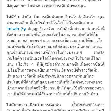
ดึงดูดสายตาในต่างประเทศ การเดิมพันของคุณ
ไม่มีข้อ จำกัด ในการเดิมพันแบบเงื่อนไขต่อเงื่อนไข คุณ
สามารถเลือกที่เว็บไซต์คาสิโนใดก็ได้ในระดับสากล
imiwin 79
สัญญายังคงจัดการกับสิ่งที่กล่าวมาก่อนหน้านี้
สิ่งที่สามารถเกิดขึ้นได้และสิ่งที่ไม่สามารถเกิดขึ้นได้ใน
เขตอำนาจศาลของพวกเขาและจะต้องแยกรายได้อย่างไร
ก่อนที่จะตัดสินใจรับทราบผลลัพธ์ของประเด็นต่อตำแหน่ง
คุณจำเป็นต้องมีผลงานที่ดีกว่าในต่างประเทศ รางวัล
เว็บไซต์การพนันออนไลน์ในต่างประเทศมีปริมาณที่โดด
เด่น เมื่อเร็ว ๆ นี้มีผู้สมัครจำนวนมากขึ้นเนื่องจากข้อได้
เปรียบในการลงทะเบียนการจ่ายเงินดาวน์ซ้ำรางวัลเพิ่ม
เติมและรางวัลเพิ่มเติมสำหรับนักการตลาดพันธมิตร
ประโยชน์ที่สำคัญที่สุดของการเดิมพันในต่างประเทศอาจ
เป็นผลจากข้อเท็จจริงที่จะกระตุ้นให้คุณใช้บริการของพวก
เขาเพื่อให้นักพนันได้รับผลประโยชน์ดั้งเดิมภายในบ้าน
ไม่มีค่าธรรมเนียมในการเดิมพัน เว็บไซต์คาสิโนทาง
อินเทอร์เน็ตในต่างประเทศไม่มีที่จอดรถไม่มีเมืองและไม่มี