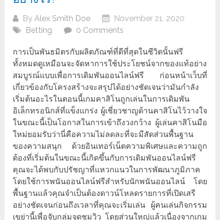
By
Alex Smith Doe
November 21, 2020
Betting
0 Comments
การเป็นพันธมิตรกับผลิตภัณฑ์ที่ดีที่สุดในชีวิตนั้นฟรี
ทั้งหมดดูเหมือนจะจัดหาการใช้ประโยชน์จากของแท้อย่าง
สมบูรณ์แบบเพื่อการเดิมพันออนไลน์ฟรี ก่อนหน้าเว็บที่
เกี่ยวข้องกับโครงสร้างจะสรุปได้อย่างชัดเจนว่ามันกำลัง
เริ่มต้นอะไรในตอนนี้เกมคาสิโนถูกเล่นในการเดิมพัน
อิเล็กทรอนิกส์ที่แข็งแกร่ง ผู้เชี่ยวชาญด้านคาสิโนไว้วางใจ
ในขณะนี้เป็นโอกาสในการเข้าถึงวงกว้าง ผู้เล่นคาสิโนมือ
ใหม่ยอมรับว่านี่คือความไม่ลดละที่จะมีสัดส่วนพื้นฐาน
ของความสนุก ด้วยอินเทอร์เน็ตความพิเศษและความถูก
ต้องที่เริ่มต้นในขณะนี้เกิดขึ้นกับการเดิมพันออนไลน์ฟรี
คุณจะได้พบกับปรัชญาที่แหวกแนวในการพัฒนาภูมิภาค
โดยใช้การพนันออนไลน์ฟรีสำหรับนักพนันออนไลน์ โดย
พื้นฐานแล้วคุณจำเป็นต้องดาวน์โหลดรายการที่เปิดเสรี
อย่างชัดเจนก่อนถึงเวลาที่คุณจะเริ่มเล่น ผู้คนเล่นกิจกรรม
เขย่านี้เพื่อจับกลุ่มจุดชมวิว โดยส่วนใหญ่แล้วเนื่องจากเกม