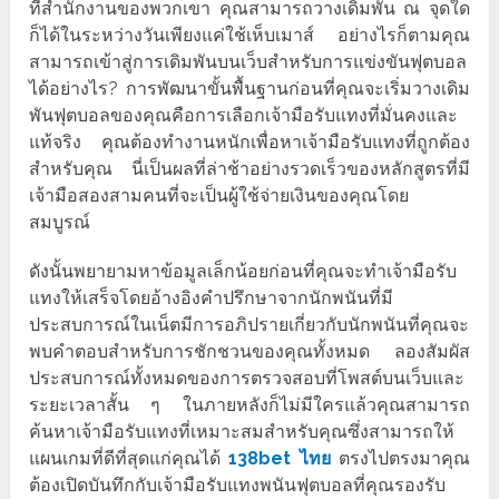
ที่สำนักงานของพวกเขา คุณสามารถวางเดิมพัน ณ จุดใด
ก็ได้ในระหว่างวันเพียงแค่ใช้เห็บเมาส์ อย่างไรก็ตามคุณ
สามารถเข้าสู่การเดิมพันบนเว็บสำหรับการแข่งขันฟุตบอล
ได้อย่างไร? การพัฒนาขั้นพื้นฐานก่อนที่คุณจะเริ่มวางเดิม
พันฟุตบอลของคุณคือการเลือกเจ้ามือรับแทงที่มั่นคงและ
แท้จริง คุณต้องทำงานหนักเพื่อหาเจ้ามือรับแทงที่ถูกต้อง
สำหรับคุณ นี่เป็นผลที่ล่าช้าอย่างรวดเร็วของหลักสูตรที่มี
เจ้ามือสองสามคนที่จะเป็นผู้ใช้จ่ายเงินของคุณโดย
สมบูรณ์
ดังนั้นพยายามหาข้อมูลเล็กน้อยก่อนที่คุณจะทำเจ้ามือรับ
แทงให้เสร็จโดยอ้างอิงคำปรึกษาจากนักพนันที่มี
ประสบการณ์ในเน็ตมีการอภิปรายเกี่ยวกับนักพนันที่คุณจะ
พบคำตอบสำหรับการชักชวนของคุณทั้งหมด ลองสัมผัส
ประสบการณ์ทั้งหมดของการตรวจสอบที่โพสต์บนเว็บและ
ระยะเวลาสั้น ๆ ในภายหลังก็ไม่มีใครแล้วคุณสามารถ
ค้นหาเจ้ามือรับแทงที่เหมาะสมสำหรับคุณซึ่งสามารถให้
แผนเกมที่ดีที่สุดแก่คุณได้
138bet ไทย
ตรงไปตรงมาคุณ
ต้องเปิดบันทึกกับเจ้ามือรับแทงพนันฟุตบอลที่คุณรองรับ