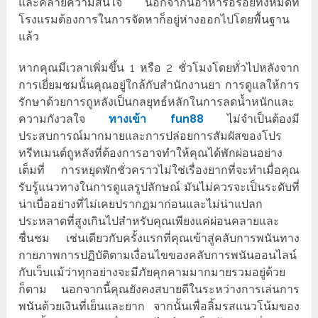
และคลายความสนใจ นอกจากนี้อาหารอร่อยทั้งหมดที่
โรงแรมต้องการในการจัดหาก็อยู่ห่างออกไปโดยพื้นฐาน
แล้ว
หากคุณมีเวลาเพิ่มขึ้น 1 หรือ 2 ชั่วโมงโดยทั่วไปหลังจาก
การเยี่ยมชมนั้นคุณอยู่ใกล้กับสำนักงานยา การดูแลให้การ
รักษาด้วยการถูหลังเป็นกลยุทธ์หลักในการลดน้ำหนักและ
ความกังวลใจ
ทางเข้า fun88
ไม่จำเป็นต้องมี
ประสบการณ์มากมายและการปล่อยการสัมผัสของโปร
ทรีทเมนต์ถูหลังที่ต้องการอาจทำให้คุณได้พักผ่อนอย่าง
เต็มที่ การหยุดพักชั่วคราวไม่ใช่เรื่องยากที่จะทำเมื่อคุณ
รับรู้แนวทางในการดูแลรูปลักษณ์ มันไม่ควรจะเป็นระดับที่
น่าเบื่ออย่างที่ไม่เคยปรากฏมาก่อนและไม่น่าแปลก
ประหลาดที่สูงเกินไปสำหรับคุณเพียงแค่ผ่อนคลายและ
ชื่นชม เช่นเดียวกับครั้งแรกที่คุณเข้าสู่คลับการพนันทาง
กายภาพการปฏิบัติตามเงื่อนไขของคลับการพนันออนไลน์
กับเว็บแม้ว่าทุกอย่างจะมีภัยคุกคามมากมายรวมอยู่ด้วย
ก็ตาม นอกจากนี้คุณยังคงสบายดีในระหว่างการเล่นการ
พนันด้วยเงินที่เย็นและยาก จากนั้นเพื่อลิ้มรสแนวโน้มของ