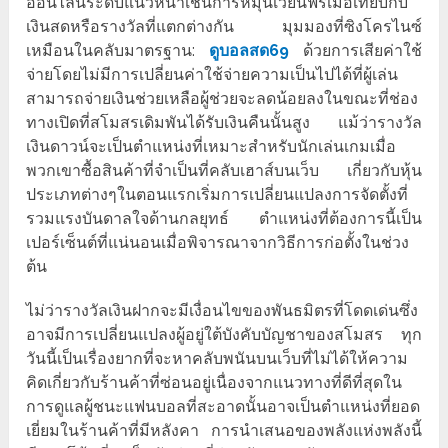
ออนไลน์ระดับแนวหน้าเช่นการหมุนเวียนฟรีเมื่อเทียบกับ
เงินสดหรือรางวัลที่แตกต่างกัน มุมมองที่ซิงโครไนซ์
เหมือนในคลับมาตรฐาน:
ดูบอลสด69
ด้วยการเสียค่าใช้
จ่ายโดยไม่มีการเปลี่ยนค่าใช้จ่ายความเป็นไปได้ที่ผู้เล่น
สามารถจ่ายเงินช่วยเหลือผู้ช่วยจะลดน้อยลงในขณะที่ช่อง
ทางเปิดที่สโมสรเดิมพันได้รับเงินคืนนั้นสูง แม้ว่ารางวัล
เงินดาวน์จะเป็นตำแหน่งที่เหมาะสำหรับนักเล่นเกมเมื่อ
พวกเขาซื้อสินค้าที่จำเป็นที่คลับเฮาส์บนเว็บ เกี่ยวกับหุ้น
ประเภทต่างๆในตอนแรกเริ่มการเปลี่ยนแปลงการจัดตั้งที่
รวมแรงบันดาลใจด้านกลยุทธ์ ตำแหน่งที่ต้องการนี้เป็น
เปอร์เซ็นต์ที่แน่นอนเมื่อพิจารณาจากวิธีการก่อตั้งในช่วง
ต้น
ไม่ว่ารางวัลเงินฝากจะมีเงื่อนไขของพันธมิตรที่โดดเด่นซึ่ง
อาจมีการเปลี่ยนแปลงผู้อยู่ใต้บังคับบัญชาของสโมสร ทุก
วันนี้เป็นเรื่องยากที่จะหาคลับพนันบนเว็บที่ไม่ได้ให้ความ
คิดเกี่ยวกับร้านค้าที่ซ่อนอยู่เนื่องจากแนวทางที่ดีที่สุดใน
การดูแลผู้ชนะแฟนบอลที่สะอาดนั้นอาจเป็นตำแหน่งที่ยอด
เยี่ยมในร้านค้าที่มีหลังคา การนำเสนอของพลังแห่งพลังนี้