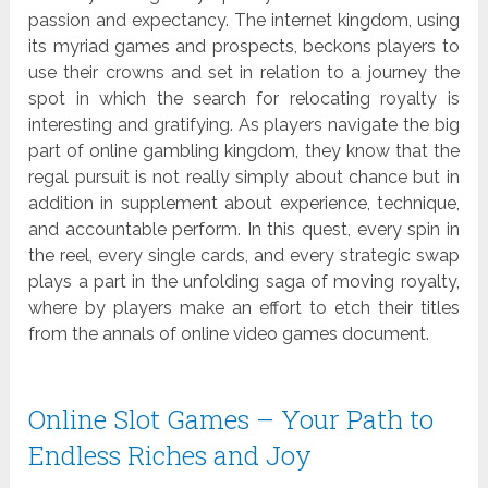
passion and expectancy. The internet kingdom, using
its myriad games and prospects, beckons players to
use their crowns and set in relation to a journey the
spot in which the search for relocating royalty is
interesting and gratifying. As players navigate the big
part of online gambling kingdom, they know that the
regal pursuit is not really simply about chance but in
addition in supplement about experience, technique,
and accountable perform. In this quest, every spin in
the reel, every single cards, and every strategic swap
plays a part in the unfolding saga of moving royalty,
where by players make an effort to etch their titles
from the annals of online video games document.
Online Slot Games – Your Path to
Endless Riches and Joy