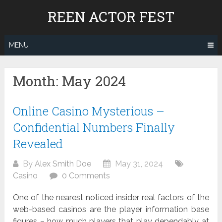
Skip
REEN ACTOR FEST
to
content
MENU
Month:
May 2024
Online Casino Mysterious –
Confidential Numbers Finally
Revealed
By
Alex Smith Doe
May 31, 2024
Casino
0 Comments
One of the nearest noticed insider real factors of the
web-based casinos are the player information base
figures – how much players that play dependably at