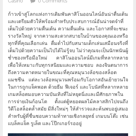
Casino
0 Comments
ก้าวเข้าสู่โลกแห่งการเดิมพันคาสิโนออนไลน์อันน่าตื่นเต้น
และเตรียมตัวให้พร้อมสำหรับประสบการณ์อันน่าจดจำที่
เต็มไปด้วยความตื่นเต้น ความตื่นเต้น และโอกาสที่จะชนะ
รางวัลใหญ่ จากความสะดวกสบายในบ้านของคุณเองหรือ
ทุกที่ที่คุณเลือกเล่น ดื่มด่ำไปกับสนามเด็กเล่นเสมือนจริงที่
เต็มไปด้วยความเป็นไปได้ไม่รู้จบ ไม่ว่าคุณจะเป็นนักพนันผู้
ช่ำชองหรือมือใหม่ คาสิโนออนไลน์มีเกมที่หลากหลาย
เพื่อให้เหมาะกับทุกรสนิยมและความชอบ ลองจินตนาการ
ถึงความคาดหมายในขณะที่คุณหมุนวงล้อของสล็อต
แมชชีน แต่ละวงล้อหมุนวนพร้อมกับโอกาสอันเย้ายวนใจ
ในการถูกแจ็คพอต ด้วยธีม ฟีเจอร์ และโบนัสที่หลากหลาย
เกมสล็อตมอบความบันเทิงที่ไม่หยุดนิ่งและมีศักยภาพใน
การจ่ายเงินก้อนโต ตั้งแต่ตู้หยอดผลไม้คลาสสิกไปจนถึง
วิดีโอสล็อตล้ำสมัย มีสิ่งใหม่ๆ ให้สำรวจและค้นพบอยู่เสมอ
สำหรับผู้ที่ชื่นชอบความท้าทายเชิงกลยุทธ์ เกมบนโต๊ะ เช่น
แบล็คแจ็ค รูเล็ต และโป๊กเกอร์รออยู่