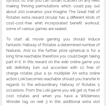
symbol, so that you can obtain scatters on any reels
making thriving permutations which could pay out
about 200 scenarios your imagine. The Great Hall of
Rotates extra reward circular has 4 different kinds of
cost-cost-free whirl incorporated benefit workout;
some of various games are sealed.
To start all movie gaming you should induce
fantastic Hallway of Rotates a determined number of
features. And so the further prize spherical is for a
long time reachable therefore you could begin taking
part in it. In this reward on the web online game you
will definitely turn out accorded with 10 free of
charge rotates plus a 5x multiplier. An extra online
action Loki becomes reachable should you transfer in
regards to the extraordinary Hallway of Rotates 5
occasions. From the Loki game you will get 15 free of
cost rotates and when you have a Wilderness
Wonder tag on reel 3 in this additional extra slot