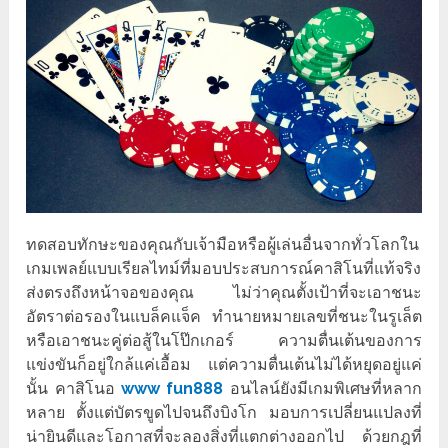
ทดสอบทักษะของคุณกับเจ้ามือหรือผู้เล่นอื่นจากทั่วโลกใน
เกมเพลย์แบบเรียลไทม์ที่มอบประสบการณ์คาสิโนที่แท้จริง
ส่งตรงถึงหน้าจอของคุณ ไม่ว่าคุณตั้งเป้าที่จะเอาชนะ
อัตราต่อรองในแบล็คแจ็ค ทำนายหมายเลขที่ชนะในรูเล็ต
หรือเอาชนะคู่ต่อสู้ในโป๊กเกอร์ ความตื่นเต้นของการ
แข่งขันก็อยู่ใกล้แค่เอื้อม แต่ความตื่นเต้นไม่ได้หยุดอยู่แค่
นั้น คาสิโนอ
www fun888
อนไลน์ยังมีเกมพิเศษที่หลาก
หลาย ตั้งแต่บัตรขูดไปจนถึงบิงโก มอบการเปลี่ยนแปลงที่
น่ายินดีและโอกาสที่จะลองสิ่งที่แตกต่างออกไป ด้วยกฎที่