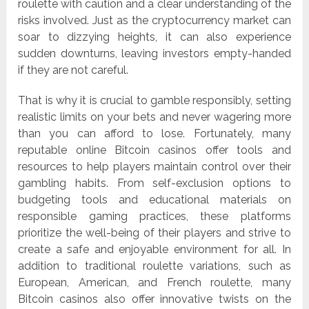
roulette with caution and a clear understanding of the
risks involved. Just as the cryptocurrency market can
soar to dizzying heights, it can also experience
sudden downturns, leaving investors empty-handed
if they are not careful.
That is why it is crucial to gamble responsibly, setting
realistic limits on your bets and never wagering more
than you can afford to lose. Fortunately, many
reputable online Bitcoin casinos offer tools and
resources to help players maintain control over their
gambling habits. From self-exclusion options to
budgeting tools and educational materials on
responsible gaming practices, these platforms
prioritize the well-being of their players and strive to
create a safe and enjoyable environment for all. In
addition to traditional roulette variations, such as
European, American, and French roulette, many
Bitcoin casinos also offer innovative twists on the