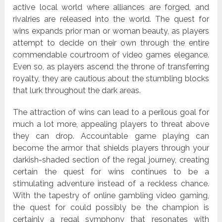
active local world where alliances are forged, and
rivalries are released into the world. The quest for
wins expands prior man or woman beauty, as players
attempt to decide on their own through the entire
commendable courtroom of video games elegance.
Even so, as players ascend the throne of transferring
royalty, they are cautious about the stumbling blocks
that lurk throughout the dark areas.
The attraction of wins can lead to a perilous goal for
much a lot more, appealing players to threat above
they can drop. Accountable game playing can
become the armor that shields players through your
darkish-shaded section of the regal journey, creating
certain the quest for wins continues to be a
stimulating adventure instead of a reckless chance.
With the tapestry of online gambling video gaming,
the quest for could possibly be the champion is
certainly a regal symphony that resonates with