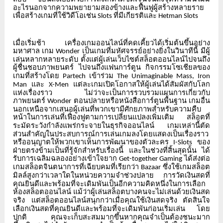
อะไรนอกจากความพยายามสองข้างและฟื้นฟูผู้สร้างหลายราย
เพื่อสร้างเกมที่ใช้วิดีโอเช่น
ที่มีเกียรติและ
Slots
Hetman Slots
เมื่อเริ่มช้า
เครื่องเกมออนไลน์ที่คดเคี้ยวได้เริ่มต้นขึ้นอย่าง
มหาศาล
เกม
เป็นเกมที่มหัศจรรย์อย่างยิ่งในวินาทีนี้
มีผู้
Wonder
เล่นหลากหลายระดับ
ตั้งแต่ผู้เล่นเว็บไซต์สล็อตออนไลน์ไปจนถึง
ผู้ชื่นชอบภาพยนตร์
ไปจนถึงแฟนการ์ตูน
กิจกรรมโซเชียลของ
เกมที่สร้างโดย
เข้าร่วม
Partech
The Unimaginable Mass, Iron
และ
แต่ละเกมเปิดโอกาสให้ผู้เล่นได้สัมผัสกับโลก
Man
X-Men
แห่งเรื่องราว
ไม่ว่าจะเป็นการรวบรวมแผนการเกี่ยวกับ
ภาพยนตร์
ตอนปลายหรือหนังสือการ์ตูนพื้นฐาน
เกมอื่น
Wonder
นอกเหนือจากเสนอผู้เล่นที่พวกเขามีศักยภาพสำหรับความคืบ
หน้าในการเล่นที่เฟื่องฟูตามการเปลี่ยนแปลงเพิ่มเติม
สล็อตที่
ระมัดระวังกำลังแพร่กระจายในธุรกิจออนไลน์
เกมเหล่านี้ตัด
ส่วนสำคัญในประสบการณ์การเล่นเกมลงโดยแสดงเป็นเรื่องราว
หรืออนุญาตให้พวกเขาเห็นการพัฒนาของตัวละคร
ของ
I-Slots
ฝ่ายตรงข้ามเป็นที่รู้จักสำหรับเรื่องนี้
และในช่วงที่สิ้นสุดนั้น
ได้
รับการเฉลิมฉลองอย่างเข้าใจยาก
ได้ส่งต่อ
Get-together Gaming
เกมสล็อตจินตนาการที่เฉียบคมที่เรียกว่า
ซึ่งใช้เกมสล็อต
Bazaar
มิลล์สูงกว่าเวลาใดในหน่วยความจำช่วงปลาย
การวัดเงินสดที่
คุณยินดีและพร้อมที่จะเดิมพันเป็นอีกความคิดหนึ่งในการเลือก
ห้องสล็อตออนไลน์
แม้ว่าผู้เล่นสล็อตบางคนจะไม่เล่นด้วยเงินสด
จริง
แต่สล็อตออนไลน์สนุกกว่าเมื่อคุณใช้เงินสดจริง
ตัดสินใจ
เลือกเงินสดที่คุณยินดีและพร้อมที่จะเดิมพันก่อนเริ่มเล่น
โดย
ปกติ
คุณจะเก็บสะสมมากขึ้นหากคุณจำเป็นต้องชนะมาก