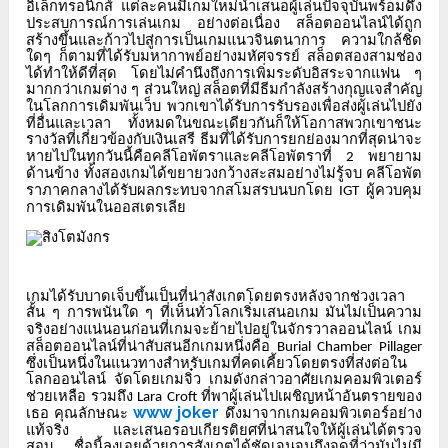
อิเล็กทรอนิกส์
แต่ละคนมีเกมใหม่นำเสนอผู้เล่นปัจจุบันพร้อมดึง
ประสบการณ์การเล่นเกม
อย่างต่อเนื่อง
สล็อตออนไลน์ได้ถูก
สร้างขึ้นและก้าวไปสู่การเป็นเกมแนวจินตนาการ
ความใกล้ชิด
ใดๆ
ก็ตามที่ได้รับมหากาพย์อย่างมหัศจรรย์
สล็อตสองสามช่อง
ได้ทำให้ดีที่สุด
โดยไม่คำนึงถึงการเพิ่มระดับอิสระจากแฟน
ๆ
มากกว่าเกมต่าง
ๆ
ส่วนใหญ่
สล็อตที่มีธีมกำลังสร้างกุญแจสำคัญ
ในโลกการเดิมพันเว็บ
พวกเขาได้รับการรับรองเพื่อส่งผู้เล่นไปยัง
ที่อื่นและเวลา
ทั้งหมดในขณะเดียวกันก็ให้โอกาสพวกเขาชนะ
รางวัลที่เกี่ยวข้องกับเงินเสรี
ธีมที่ได้รับการยกย่องมากที่สุดน่าจะ
หายไปในทุกวันนี้คือคลีโอพัตราและคลีโอพัตราที่
พยายาม
2
ด้านข้าง
ทั้งสองเกมได้ขยายวงกว้างสะสมอย่างไม่รู้จบ
คลีโอพัต
ราภาคกลางได้รับผลกระทบจากสโมสรบนบกโดย
ผู้ควบคุม
IGT
การเดิมพันในออสเตรเลีย
เกมได้รับบาดเจ็บขึ้นเป็นที่น่าสังเกตโดยตรงหลังจากช่วงเวลา
สั้น
ๆ
การพนันใด
ๆ
ที่เห็นทั่วโลกเริ่มเสนอเกม
มันไม่เป็นความ
จริงอย่างแน่นอนก่อนที่เกมจะย้ายไปอยู่ในจักรวาลออนไลน์
เกม
สล็อตออนไลน์ที่น่าสับสนอีกเกมหนึ่งคือ
Burial Chamber Pillager
ซึ่งเป็นหนึ่งในแนวทางสำหรับเกมที่คดเคี้ยวโดยตรงที่ส่งต่อใน
โลกออนไลน์
จัดโดยเกมจิ๋ว
เกมดังกล่าวอาศัยเกมคอมพิวเตอร์
ช่วยเหลือ
รวมถึง
ที่พาผู้เล่นไปเผชิญหน้าอันตรายของ
Lara Croft
www joker
เธอ
คุณลักษณะ
ดึงมาจากเกมคอมพิวเตอร์อย่าง
แท้จริง
และเสนอรอบเกียรติยศที่น่าสนใจให้ผู้เล่นได้ตรวจ
สอบ
ชื่อนี้ลงเอยด้วยการสังเกตได้ชัดเจนจนถึงจุดที่ว่ามันไม่มี