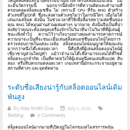
ใหญ่ที่พิเศษและน่าอัศจรรย์บางอย่างสำหรับสล็อตออนไลน์
แม้
จะมีนวัตกรรมนี้
นอกจากนี้ยังมีการตีความผิดและตำนานที่
ครอบคลุมสล็อตแมชชีน
ไม่
เพราะมี
ที่รัน
ตัวสร้าง
CPU
RNG
ตัวเลขที่ไม่ปกติ
ซึ่งจะส่งผ่านตัวเลขไม่ว่าในกรณีใดๆ
เมื่อไม่ได้
เล่นเกมสล็อต
ดังนั้น
ในช่วงเวลาที่ใช้เพื่อลิ้มรสความสดชื่นของ
คุณ
ได้หมุนผ่านส่วนผสมต่างๆ
มากมาย
ดังนั้นจึงเป็นที่น่า
RNG
สงสัยว่าคุณจะต้องหยุดเครื่องจักรในวินาทีนาโนวินาทีที่ผู้เล่นผู้
ชนะเพิ่งทำไป
ความไว้วางใจบางอย่างคุณสามารถคาดการณ์
ความน่าจะเป็นที่จะชนะเมื่อเล่นสล็อตแมชชีนออนไลน์โดยการ
ตรวจสอบภาพในแต่ละวงล้อ
สล็อตออนไลน์อนุญาตให้คุณเล่น
มากกว่าหนึ่งโต๊ะตลอดเวลา
นี่คือสิ่งที่ผู้เล่นสล็อตออนไลน์ผู้
เชี่ยวชาญส่วนใหญ่ทำ
แม้ว่าจำนวนโต๊ะที่สามารถเล่นได้ที่ไซต์
สล็อตจะถูกจำกัด
เป็นที่คาดหวังให้ผู้เล่นหนึ่งคนเล่นสิบแปด
สิบ
สอง
หรือสิบหกเกมตลอดเวลา
เกมเหล่านี้มักจะกระจายอยู่ตาม
สถานที่ต่างๆ
และจุดตัดผ่าน
ระดับชื่อเสียงน่ารู้กับสล็อตออนไลน์เดิม
พันสูง
By
Alex Smith Doe
July 1, 2021
Betting
0 Comments
สล็อตออนไลน์มากมายที่เปิดอยู่ในโลกของสโมสรการพนัน