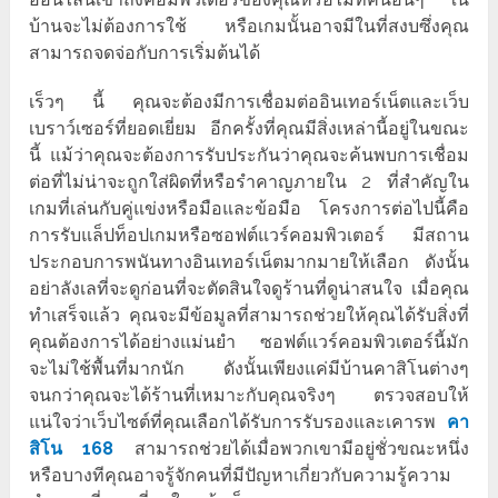
บ้านจะไม่ต้องการใช้ หรือเกมนั้นอาจมีในที่สงบซึ่งคุณ
สามารถจดจ่อกับการเริ่มต้นได้
เร็วๆ นี้ คุณจะต้องมีการเชื่อมต่ออินเทอร์เน็ตและเว็บ
เบราว์เซอร์ที่ยอดเยี่ยม อีกครั้งที่คุณมีสิ่งเหล่านี้อยู่ในขณะ
นี้ แม้ว่าคุณจะต้องการรับประกันว่าคุณจะค้นพบการเชื่อม
ต่อที่ไม่น่าจะถูกใส่ผิดที่หรือรำคาญภายใน 2 ที่สำคัญใน
เกมที่เล่นกับคู่แข่งหรือมือและข้อมือ โครงการต่อไปนี้คือ
การรับแล็ปท็อปเกมหรือซอฟต์แวร์คอมพิวเตอร์ มีสถาน
ประกอบการพนันทางอินเทอร์เน็ตมากมายให้เลือก ดังนั้น
อย่าลังเลที่จะดูก่อนที่จะตัดสินใจดูร้านที่ดูน่าสนใจ เมื่อคุณ
ทำเสร็จแล้ว คุณจะมีข้อมูลที่สามารถช่วยให้คุณได้รับสิ่งที่
คุณต้องการได้อย่างแม่นยำ ซอฟต์แวร์คอมพิวเตอร์นี้มัก
จะไม่ใช้พื้นที่มากนัก ดังนั้นเพียงแค่มีบ้านคาสิโนต่างๆ
จนกว่าคุณจะได้ร้านที่เหมาะกับคุณจริงๆ ตรวจสอบให้
แน่ใจว่าเว็บไซต์ที่คุณเลือกได้รับการรับรองและเคารพ
คา
สิโน 168
สามารถช่วยได้เมื่อพวกเขามีอยู่ชั่วขณะหนึ่ง
หรือบางทีคุณอาจรู้จักคนที่มีปัญหาเกี่ยวกับความรู้ความ