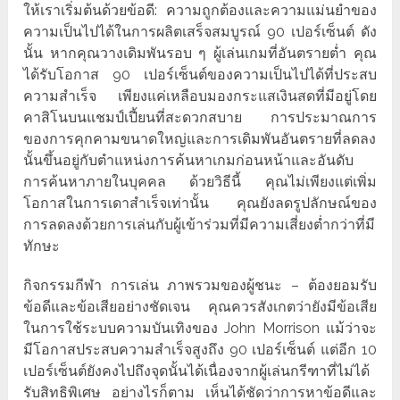
ให้เราเริ่มต้นด้วยข้อดี: ความถูกต้องและความแม่นยำของ
ความเป็นไปได้ในการผลิตเสร็จสมบูรณ์ 90 เปอร์เซ็นต์ ดัง
นั้น หากคุณวางเดิมพันรอบ ๆ ผู้เล่นเกมที่อันตรายต่ำ คุณ
ได้รับโอกาส 90 เปอร์เซ็นต์ของความเป็นไปได้ที่ประสบ
ความสำเร็จ เพียงแค่เหลือบมองกระแสเงินสดที่มีอยู่โดย
คาสิโนบนแชมป์เปี้ยนที่สะดวกสบาย การประมาณการ
ของการคุกคามขนาดใหญ่และการเดิมพันอันตรายที่ลดลง
นั้นขึ้นอยู่กับตำแหน่งการค้นหาเกมก่อนหน้าและอันดับ
การค้นหาภายในบุคคล ด้วยวิธีนี้ คุณไม่เพียงแต่เพิ่ม
โอกาสในการเดาสำเร็จเท่านั้น คุณยังลดรูปลักษณ์ของ
การลดลงด้วยการเล่นกับผู้เข้าร่วมที่มีความเสี่ยงต่ำกว่าที่มี
ทักษะ
กิจกรรมกีฬา การเล่น ภาพรวมของผู้ชนะ – ต้องยอมรับ
ข้อดีและข้อเสียอย่างชัดเจน คุณควรสังเกตว่ายังมีข้อเสีย
ในการใช้ระบบความบันเทิงของ John Morrison แม้ว่าจะ
มีโอกาสประสบความสำเร็จสูงถึง 90 เปอร์เซ็นต์ แต่อีก 10
เปอร์เซ็นต์ยังคงไปถึงจุดนั้นได้เนื่องจากผู้เล่นกรีฑาที่ไม่ได้
รับสิทธิพิเศษ อย่างไรก็ตาม เห็นได้ชัดว่าการหาข้อดีและ