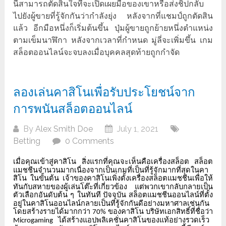
นี้สามารถตัดสินใจที่จะเปิดเผยมือของเขาหรือส่งชิปกลับ
ไปยังผู้ขายที่รู้จักกันว่ากำลังยุ่ง หลังจากที่แชมป์ถูกตัดสิน
แล้ว อีกมือหนึ่งก็เริ่มต้นขึ้น ปุ่มผู้ขายถูกย้ายหนึ่งตำแหน่ง
ตามเข็มนาฬิกา หลังจากเวลาที่กำหนด มู่ลี่จะเพิ่มขึ้น เกม
สล็อตออนไลน์จะจบลงเมื่อบุคคลสุดท้ายถูกกำจัด
ลองเล่นคาสิโนเพื่อรับประโยชน์จาก
การพนันสล็อตออนไลน์
By
Alex Smith Doe
July 1, 2021
Betting
0 Comments
เมื่อคุณเข้าสู่คาสิโน
สิ่งแรกที่คุณจะเห็นคือเครื่องสล็อต
สล็อต
แมชชีนจำนวนมากเนื่องจากเป็นเกมที่เป็นที่รู้จักมากที่สุดในคา
สิโน
ในขั้นต้น
เจ้าของคาสิโนเพิ่งตั้งเครื่องสล็อตแมชชีนเพื่อให้
ทันกับสหายของผู้เล่นโต๊ะที่เกี่ยวข้อง
แต่พวกเขากลับกลายเป็น
ตัวเลือกอันดับต้น
ๆ
ในทันที
ปัจจุบัน
สล็อตแมชชีนออนไลน์ที่ตั้ง
อยู่ในคาสิโนออนไลน์กลายเป็นที่รู้จักกันดีอย่างมหาศาลเช่นกัน
โดยสร้างรายได้มากกว่า
ของคาสิโน
บริษัทเอกสิทธิ์ที่ชื่อว่า
70%
ได้สร้างแอปพลิเคชั่นคาสิโนของแท้อย่างรวดเร็ว
Microgaming