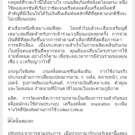
กลยุทธ์ที่รวดเร็วนี้ได้อย่างไร
เกมผลิตภัณฑ์สล็อตโดยตรง
หนึ่ง
:
ใช้คอลเลกชันที่เรียกว่าชัดเจนหรือตลอดทั้งเครื่องสล็อตที่
สำคัญที่มีเงื่อนไขได้รับเงินคืนเดิมพันหลักที่ดีที่สุดตามปกติซึ่งจะ
ไม่เปลี่ยนแปลง
ตัวเลือกหนึ่งที่เหมาะสมที่สุด
โดยทั่วไปแล้วจะเลือกเหรียญที่
:
เหมาะสมที่สุดสำหรับการเข้าร่วม
เปลี่ยนแปลงทุกครั้ง
การจ่าย
/
เงินที่ดีที่สุดเกิดขึ้นจากการทำตามตัวเลือกที่ดีที่สุดคือการเดา
การหลีกเลี่ยง
เมื่อประสบความสำเร็จในการเพลิดเพลินกับเกม
:
เว็บสล็อตแมชชีนที่หลากหลาย
คุณต้องเปลี่ยนโครงร่างการใช้
จ่ายทั้งหมด
อย่างไรก็ตาม
เพื่อชะลอเวลาการมีส่วนร่วมของคุณ
เชื่อ
เหรียญ
วาไรตี้
1-2
/
แรงจูงใจพิเศษ
เกมสล็อตแมชชีนเพิ่มเติม
การใช้งานจริง
:
ประกอบด้วยการเปลี่ยนแปลงมากมาย
วงล้อ
หลายหน้า
เกม
, 5
,
,
เอดจ์
รูปภาพทิมเบอร์แลนด์
การจ่ายเงินที่เหมาะสม
ตัวคูณ
,
,
,
และโผล่เสมอ
จำหน่ายที่บ้านคาสิโนบนเว็บและตามภูมิภาค
ผลิต
การวัดเครดิต
การจ่ายกลายเป็นเพียงการรวมตัวกันของ
:
/
สล็อตมักจะใช้ส่วนประกอบ
เครื่องสล็อต
จะเพิ่ม
Inspiration
รางวัลที่ปัดเศษผ่านการใช้
Collect Critical
ปรับปรุง
อาการสามประการ
เมื่อปากกามาร์กเกอร์เหล่านี้แสดง
/
: