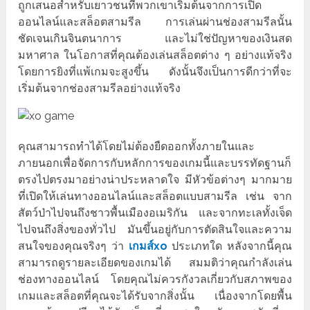
ถูกเสนอสำหรับเยาวชนที่พวกเขาเริ่มต้นจากการเปิด
ออนไลน์และสล็อตสามรีล การเล่นผ่านช่องสามรีลนั้น
ชัดเจนเกินจินตนาการ และไม่ใช่ปัญหาของเงินสด
มหาศาล ในโอกาสที่คุณต้องเล่นสล็อตต่าง ๆ อย่างแท้จริง
โดยการยิงที่แพ้เกมจะสูงขึ้น ดังนั้นจึงเป็นการดีกว่าที่จะ
เริ่มต้นจากช่องสามรีลอย่างแท้จริง
คุณสามารถทำได้โดยไม่ต้องยืดออกทั้งภายในและ
ภายนอกเพื่อจัดการกับหลักการของเกมนี้และบรรทัดฐานก็
ตรงไปตรงมาอย่างน่าประหลาดใจ มีหัวข้อต่างๆ มากมาย
ที่เปิดให้เล่นทางออนไลน์และสล็อตแบบสามรีล เช่น จาก
สัตว์ป่าไปจนถึงชาวพื้นเมืองอเมริกัน และจากทะเลทั้งเจ็ด
ไปจนถึงสิ่งของทั่วไป มันขึ้นอยู่กับการตัดสินใจและความ
สนใจของคุณจริงๆ ว่า
เกมส์
xo
ประเภทใด หลังจากนี้คุณ
สามารถดูรายละเอียดของเกมได้ สมมติว่าคุณกำลังเล่น
ช่องทางออนไลน์ โดยคุณไม่ควรกังวลเกี่ยวกับสภาพของ
เกมและสล็อตที่คุณจะได้รับจากสิ่งนั้น เนื่องจากโดยพื้น