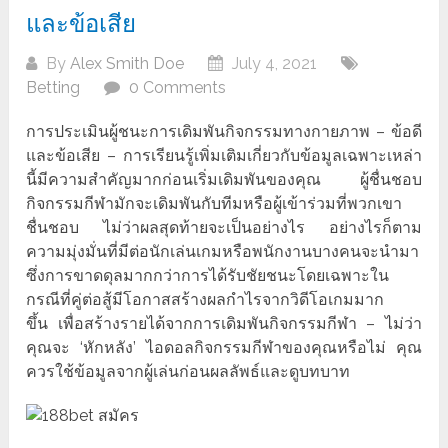
และข้อเสีย
By
Alex Smith Doe
July 4, 2021
Betting
0 Comments
การประเมินผู้ชนะการเดิมพันกิจกรรมทางกายภาพ – ข้อดี
และข้อเสีย – การเรียนรู้เพิ่มเติมเกี่ยวกับข้อมูลเฉพาะเหล่า
นี้มีความสำคัญมากก่อนเริ่มเดิมพันของคุณ ผู้ชื่นชอบ
กิจกรรมกีฬามักจะเดิมพันกับทีมหรือผู้เข้าร่วมที่พวกเขา
ชื่นชอบ ไม่ว่าผลสุดท้ายจะเป็นอย่างไร อย่างไรก็ตาม
ความมุ่งมั่นที่มีต่อนักเล่นเกมหรือพนักงานบางคนจะนำมา
ซึ่งการขาดดุลมากกว่าการได้รับชัยชนะโดยเฉพาะใน
กรณีที่คู่ต่อสู้มีโอกาสสร้างผลกำไรจากวิดีโอเกมมาก
ขึ้น เพื่อสร้างรายได้จากการเดิมพันกิจกรรมกีฬา – ไม่ว่า
คุณจะ ‘หักหลัง’ ไอดอลกิจกรรมกีฬาของคุณหรือไม่ คุณ
ควรใช้ข้อมูลจากผู้เล่นก่อนผลลัพธ์และดูบทบาท