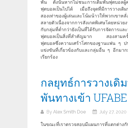
พัน ดังนั้นหากไม่ชนะการเดิมพันฟุตบอลผู
ฟุตบอลเป็นไปได้ เมื่อถึงจุดที่มีการวางเดิ
สองเท่าของผู้เล่นและโน้มน้าวให้พวกเขาหลั่
สลายตัวเนื่องจากการสังเกตพิเศษโดยหน่ว
กับกลุ่มที่ต่ำกว่ายังเป็นที่ได้รับการจัดกา
ฟุตบอลเป็นสิ่งที่สำคัญมาก สองสามครั้งต่อ
ฟุตบอลซึ่งความเศร้าโศกของฐานแฟน ๆ ปร
แข่งขันที่เกี่ยวข้องกับและกลุ่มอื่น ๆ อี
เรียกร้อง
กลยุทธ์การวางเดิม
พันทางเข้า UFABET
By
Alex Smith Doe
July 27, 2020
ในขณะที่เราตรวจสอบมีแผนการที่แตกต่างกั