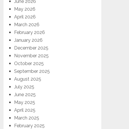
June 2026
May 2026
April 2026
March 2026
February 2026
January 2026
December 2025
November 2025
October 2025
September 2025
August 2025
July 2025
June 2025
May 2025
April 2025
March 2025
February 2025