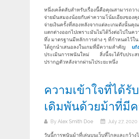
หนึ่งเคล็ดลับสำหรับเรื่องนี้คือคุณสามารถวา
จ่ายมันสมองน้อยกับค่าความโน้มเอียงของค
จ่ายเงินครั้งที่สองหลังจากแต่ละเกมดังนั้นคุณส
แตกต่างออกไปเพราะมันไม่ได้วิ่งต่อไปในควา
ทึ่ง มาตรฐานมีหลักการต่าง ๆ ที่กำหนดไว้ใ
ได้ถูกนำเสนอลงในเกมที่มีความสำคัญ
uf
ประเมินการพนันใหม่ สิ่งนี้จะได้รับประ
ปรากฏตัวหลังจากผ่านไประยะหนึ่ง
ความเข้าใจที่ได้รั
เดิมพันด้วยม้าที่มี
By
Alex Smith Doe
July 27, 2020
วันนี้การพนันม้าที่เล่นบนเว็บที่ไกลและกว้