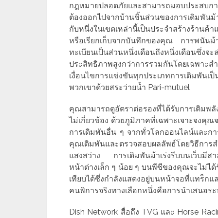
กฎหมายปลอดภัยและสามารถมอบประสบการณ์ที
ต้องออกไปจากบ้านชิ้นส่วนของการเดิมพันม้
กับหนึ่งในเขตเหล่านี้เป็นประจำสร้างร้าน
หรือเรียกเก็บจากบันทึกของคุณ การพนันม้าบ
ทะเบียนเป็นส่วนหนึ่งเดือนถึงหนึ่งเดือนซึ่ง
ประสิทธิภาพสูงกว่าการรวมกันโดยเฉพาะสำหรั
เงื่อนไขการแข่งขันทุกประเภทการเดิมพันเป็
พวกเขาด้วยสระว่ายน้ำ Pari-mutuel
คุณสามารถดูอัตราต่อรองที่ได้รับการเติมพล
ไม่เกี่ยวข้อง ด้วยภูมิภาคที่เฉพาะเจาะจงคุณจ
การเดิมพันอื่น ๆ จากทั่วโลกออนไลน์และการ
คุณเดิมพันและตรวจสอบผลลัพธ์โดยวิธีการสำ
แสงสว่าง การเดิมพันม้าเร่งรีบบนเว็บมี
หน้าต่างเล็ก ๆ น้อย ๆ บนพีซีของคุณจะไม่ได
เทียบได้ซึ่งกำลังแสดงอยู่บนหน้าจอที่แทร็ก
คนพิการจริงทางเลือกหนึ่งคือการนำเสนอระ
Dish Network สื่อถึง TVG และ Horse Racin