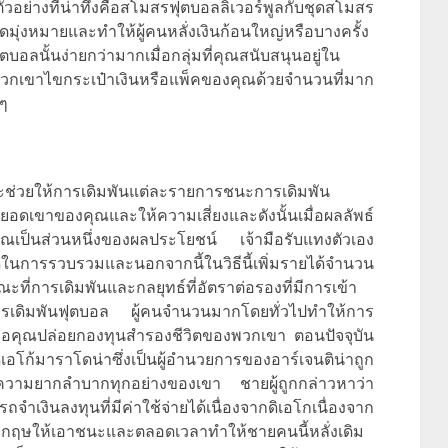
ตัวอย่างที่น่าทึ่งคือสโมสรฟุตบอลลิเวอร์พูลกับชุดสโมสร
ีจุดมุ่งหมายและทำให้ผู้คนหลั่งเงินก้อนใหญ่หรือบางครั้ง
ลนั้นง่ายกว่ามากเมื่อกลุ่มที่คุณสนับสนุนอยู่ใน
กเขาไขกระเป๋าเงินหรือแพ็คของคุณด้วยจำนวนที่มาก
 ๆ
ีนี้จะช่วยให้การเดิมพันแต่ละรายการชนะการเดิมพัน
ับยอดเขาของคุณและให้ความเสี่ยงและดังนั้นเมื่อผลลัพธ์
คุณเป็นส่วนหนึ่งของผลประโยชน์ เจ้ามือรับแทงตัวเอง
ดในการรวบรวมและนอกจากนี้ในวิธีนี้เพิ่มรายได้จำนวน
ี่การเดิมพันและกลยุทธ์ที่อัตราต่อรองที่มีการเข้า
การเดิมพันฟุตบอล ผู้คนจำนวนมากโดยทั่วไปทำให้การ
มื่อคุณปล่อยกองทุนสำรองชีวิตของพวกเขา ตอนปัจจุบัน
โก้มาราโดน่าซึ่งเป็นผู้อำนวยการของอาร์เจนติน่าถูก
ความยากลำบากทุกอย่างของเขา ชายผู้ถูกกล่าวหาว่า
ำเงินลงทุนที่มีค่าใช้จ่ายได้เนื่องจากดิเอโกเนื่องจาก
อังกฤษให้เอาชนะและตลอดเวลาทำให้ชายคนนี้หลั่งเดิม