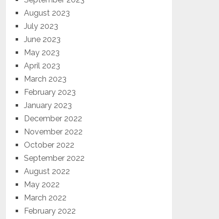
August 2023
July 2023
June 2023
May 2023
April 2023
March 2023
February 2023
January 2023
December 2022
November 2022
October 2022
September 2022
August 2022
May 2022
March 2022
February 2022