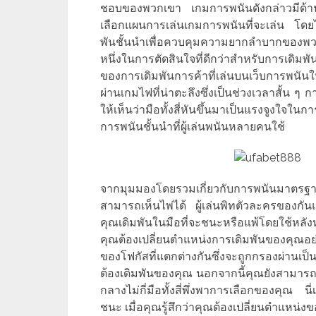
ชอบของพวกเขา เกมการพนันดังกล่าวมีด้านที
เลือกแผนการเล่นเกมการพนันที่จะเล่น โดยไ
พันชั้นนำเพื่อควบคุมความยากลำบากของพ
หนึ่งในการตัดสินใจที่ดีกว่าสำหรับการเดิม
ของการเดิมพันการค้าที่เล่นบนเว็บการพนันใน
ผ่านเกมไฟที่น่าตะลึงซึ่งเป็นช่วงเวลาสั้น 
ให้เห็นว่ามือทั้งสี่หันขึ้นมาเป็นแรงจูงใจใน
การพนันชั้นนำที่ผู้เล่นพนันหลายคนใช้
จากมุมมองโดยรวมเกี่ยวกับการพนันมาตรฐา
สามารถเห็นไพ่ได้ ผู้เล่นพิทตัวละครของก
คุณเดิมพันในมือที่จะชนะหรือแพ้โดยใช้หล
คุณต้องเปลี่ยนตำแหน่งการเดิมพันของคุณอย
ของโฟกัสที่แตกต่างกันซึ่งจะถูกกรองผ่านเป
ต้องเดิมพันของคุณ นอกจากนี้คุณยังสามารถ
กลางไม่กี่มือทั้งสี่พึ่งพาการเลือกของคุณ นี่
ชนะ เมื่อคุณรู้สึกว่าคุณต้องเปลี่ยนตำแหน