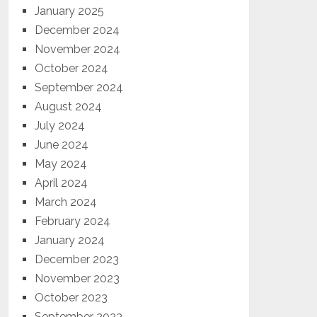
January 2025
December 2024
November 2024
October 2024
September 2024
August 2024
July 2024
June 2024
May 2024
April 2024
March 2024
February 2024
January 2024
December 2023
November 2023
October 2023
September 2023