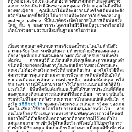
ที่ดูเหมือนจะชัดเจนในเงินกองกลางขนาดมหึมาและคุณตรวจ
สอบการประเมินว่ามีเงินของคุณหลุดออกไปจากคุณในมือที่ไม่
สงบของผู้ขาย
คุณมีแนวโน้มที่จะนั่งก่อนที่เครื่องเดิมพันจะดึง
สวิตช์และบดขยี้สิ่งที่จับได้พยายามที่จะจัดการกับข้อตกลงแบบ
ที่มีแนวคิดจะเปิดโอกาสในการเดิมพันครั้ง
push-me pull-me
ใหญ่
สั้น
ๆ
ของการกระโดดร่มไม่มีวิธีใดเป็นรูปร่างหรือก่อให้
เกิดน้ำท่วมตามธรรมเนียมพื้นฐานมากไปกว่านั้น
เนื่องจากคุณอาจค้นพบความจริงของน้ำท่วมโดยไม่คำนึงถึง
ความเครียดในการเผชิญกับความท้าทายด้วยเงินของคุณคุณ
ต้องหาจุดที่ยอดเยี่ยมเงินสดอย่างต่อเนื่องสำหรับการเล่นคลับ
เดิมพัน
การเล่นวิดีโอเปิดแบล็คแจ็ครูเล็ตและการเล่นลูกเต๋า
ชนิดหนึ่งอย่างต่อเนื่องอาจเป็นระดับเดียวกันของน้ำท่วมและ
คุณจะไม่ต้องจ่ายเงินทุกครั้งที่ทำเช่นเดียวกัน
อาจไม่ใช่วิธีที่จะ
จัดการกับการดูแลหย่านมจากการพึ่งพาการเดิมพันที่ยืนยันได้
หากคุณมีคุณควรค้นหาความช่วยเหลือ
แต่มันสนับสนุนการได้
รับประสบการณ์ที่ไม่สามารถเข้าใจได้อย่างแน่นอนด้วยวิธีที่รับ
ประกันได้
มีพื้นที่คลับเดิมพันบนเว็บที่ได้รับการประเมินที่ดีที่สุด
สองสามแห่งที่เสนอการเล่นคลับฟรีที่ยอดเยี่ยม
พวกเขาเป็นเว็บ
รวมทั่วไปที่ไม่คาดหวังว่าคุณควรดาวน์โหลดแอปพลิเคชั่นใด
ๆ
188bet th
ลงใน
ของคุณโดยตรงและเสนอการวัดผลของเกม
โดยไม่เสียค่าใช้จ่ายโดยได้รับการสนับสนุนจากหน้าเว็บ
หาก
คุณไม่สร้างเครื่องเล่นความทรงจำที่น่าทึ่งคุณควรดาวน์โหลดที่
อัตราใดก็ได้ตัวเลือกที่แตกต่างจากที่คาดการณ์ไว้โดยทั่วไป
แต่ละเกมสามารถเข้าถึงได้ในเสี้ยววินาทีโดยไม่มีปัญหาในการ
ทำซ้ำกับพีซีของคุณ
นั่นเป็นเกียรติอย่างมากเมื่อคุณมีพื้นที่ฮาร์ด