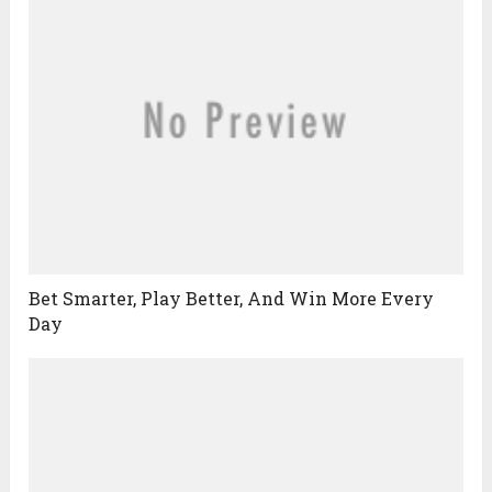
Bet Smarter, Play Better, And Win More Every
Day