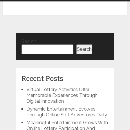
Search
Search
Recent Posts
Virtual Lottery Activities Offer
Memorable Experiences Through
Digital Innovation
Dynamic Entertainment Evolves
Through Online Slot Adventures Daily
Meaningful Entertainment Grows With
Online Lottery Participation And