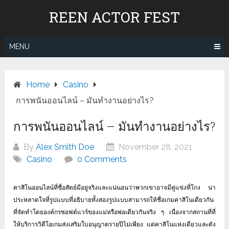
Skip
REEN ACTOR FEST
to
content
MENU
Home
Casino
การพนันออนไลน์ – มันทำงานอย่างไร?
การพนันออนไลน์ – มันทำงานอย่างไร?
By
Alex Smith Doe
November 28, 2021
Casino
0 Comments
คาสิโนออนไลน์ที่ซื่อสัตย์มีอยู่จริงและแน่นอนว่าพวกเขาอาจมีคู่แข่งที่โกง
น่า
ประหลาดใจที่รูปแบบที่อธิบายทั้งสองรูปแบบสามารถให้ชื่อเกมคาสิโนเดียวกัน
ที่จัดทำโดยองค์กรซอฟต์แวร์ของแม่หรือพ่อเดียวกันจริง
ๆ
เนื่องจากสถานที่ที่
ให้บริการวิดีโอเกมส่งเสริมใบอนุญาตรายปีไม่เพียง
แต่คาสิโนแห่งเดียวและดัง