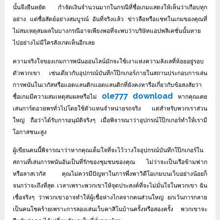
นั้นจึงยืนหยัด
กำจัดเงินจำนวนมากในกรณีที่ชื่อเกมแสดงให้เห็นว่าเกือบทุก
อย่าง
แต่ซื่อสัตย์อย่างสมบูรณ์
อันที่จริงแล้ว
ข่าวลือหรือแชทในเกมของคุณที่
ไม่สมเหตุสมผลในบางกรณีอาจเพียงพอที่จะพบว่าบริษัทแอปพลิเคชั่นนั้นหาย
ไปอย่างไม่มีใครสังเกตเห็นอีกเลย
ความจริงใจของเกมการพนันออนไลน์มักจะใช้เงาแห่งความลังเลที่ห้อยอยู่รอบ
ตัวพวกเขา
เช่นเดียวกับอุปกรณ์บันทึกโป๊กเกอร์ภายในสถานประกอบการเล่น
การพนันในเวกัสหรือแอตแลนติกแอตแลนติกที่ยังคงหารือเกี่ยวกับข้อสงสัยว่า
ole777 download
ชื่อเกมมีความสมเหตุสมผลหรือไม่
หากคุณเคย
เล่นการ์ดอวยพรทั่วไปโดยใช้ตัวแทนจำหน่ายรถจริง
แต่สำหรับพวกเราส่วน
ใหญ่
ถือว่าได้รับการอนุมัติจริงๆ
เมื่อพิจารณาว่าอุปกรณ์โป๊กเกอร์ทำให้เรามี
โอกาสชนะสูง
ผู้เขียนคนนี้พิจารณาว่าหากคุณเต็มใจที่จะไว้วางใจอุปกรณ์บันทึกโป๊กเกอร์ใน
สถานที่เล่นการพนันอันเป็นที่รักของชุมชนของคุณ
ไม่ว่าจะเป็นเรือข้ามฟาก
หรือลาสเวกัส
คุณไม่ควรมีปัญหาในการพึ่งพาวิดีโอเกมบนเว็บอย่างน้อยก็
จนกว่าจะถึงที่สุด
เวลาเพราะพวกเขาให้จุดประสงค์ที่จะไม่มั่นใจในพวกเขา
ฉัน
เชื่อจริงๆ
ว่าพวกเขาอาจทำให้ผู้เชื่อห่างไกลจากคนส่วนใหญ่
ยกเว้นการกลาย
เป็นคนโชคร้ายเพราะการลองเล่นเว็บคาสิโนบ้านครั้งหรือสองครั้ง
พวกเขาจะ