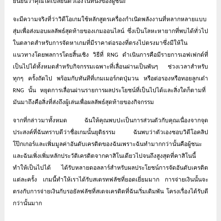
ยืนยันว่าคุณได้เปลี่ยนตัวเองในที่นั่งของผู้ชนะ
จะมีความจริงที่ว่าวิดีโอเกมใช้หลักสูตรเครื่องกำเนิดพลังงานที่หลากหลายแบบ
สุ่มเพื่อส่งมอบผลลัพธ์สุดท้ายของเกมออนไลน์
ซึ่งเป็นโลหะหายากที่พบได้ทั่วไป
ในตลาดสำหรับการจัดหาเกมที่มีราคาต่อรองที่ตรงไปตรงมาซึ่งมีให้ใน
แนวทางโดยพลการโดยสิ้นเชิง
วิธีที่
ดำเนินการคือมีรายการเอฟเฟกต์ที่
RNG
เป็นไปได้ทั้งหมดสำหรับกิจกรรมเฉพาะที่เลื่อนผ่านเป็นพันๆ
ช่วงเวลาสำหรับ
ทุกๆ
ครั้งถัดไป
พร้อมกับทันทีที่เกมเมอร์กดปุ่มวน
หรือต่อรองหรือทอยลูกเต๋า
นั้น
หยุดการเลื่อนผ่านรายการผลประโยชน์ที่เป็นไปได้และสิ่งใดก็ตามที่
RNG
มันมาถึงคือสิ่งที่ส่งถึงผู้เล่นเพื่อผลลัพธ์สุดท้ายของกิจกรรม
จากที่กล่าวมาทั้งหมด
ฉันให้คุณพบปะเป็นการส่วนตัวกับคุณเนื่องจากจุด
ประสงค์ที่ฉันทราบดีว่าชื่อเกมนั้นยุติธรรม
ฉันพบว่าตัวเองชอบวิดีโอคลิป
โป๊กเกอร์และเพิ่มมูลค่าอันดับเครดิตของฉันเพราะฉันทำมากกว่านั้นคือผู้ชนะ
และฉันเพิ่งเพิ่มหลักประวัติเครดิตจากคาสิโนเดียวไปจนถึงสูงสุดที่คาสิโนนี้
ทำให้เป็นไปได้
ได้รับหลายดอลลาร์สำหรับผลประโยชน์การจัดอันดับเครดิต
แต่ละครั้ง
เกมนี้ทำให้เราได้รับสเตรทฟลัชที่ยอดเยี่ยมมาก
การจ่ายเงินนั้นจะ
ตรงกับการจ่ายเงินกับรอยัลฟลัชที่สเตจเครดิตที่ฉันเริ่มเดิมพัน
โครงเรื่องได้รับดี
กว่านั้นมาก