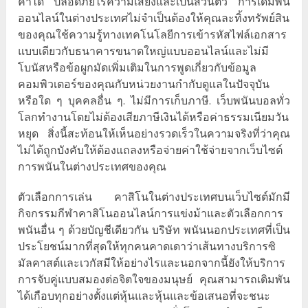
ค่าได้ ปลอดภัยไร้ความเสี่ยงและเป็นส่วนตัว การเดิมพัน
ออนไลน์ในต่างประเทศไม่จำเป็นต้องให้คุณละทิ้งทรัพย์สิน
ของคุณใช้ความรู้ทางเทคโนโลยีการเข้ารหัสไฟล์เอกสาร
แบบเดียวกับธนาคารขนาดใหญ่แบบออนไลน์และไม่มี
โบนัสหรือข้อผูกมัดเพิ่มเติมในการพูดเกี่ยวกับข้อมูล
คอมพิวเตอร์ของคุณกับหน่วยงานกำกับดูแลในปัจจุบัน
หรือใด ๆ บุคคลอื่น ๆ. ไม่มีการเก็บภาษี. เว็บพนันบอลทั่ว
โลกทำงานโดยไม่ต้องเสียภาษีเงินได้หรือค่าธรรมเนียมวัน
หยุด สิ่งนี้สะท้อนให้เห็นอย่างรวดเร็วในความจริงที่ว่าคุณ
ไม่ได้ถูกบังคับให้ต้องแถลงหรือจ่ายค่าใช้จ่ายจากเว็บไซต์
การพนันในต่างประเทศของคุณ
ตัวเลือกการเล่น คาสิโนในต่างประเทศบนเว็บไซต์มักมี
กิจกรรมกีฬาคาสิโนออนไลน์การแข่งม้าและตัวเลือกการ
พนันอื่น ๆ ด้วยบัญชีเดียวกัน บริษัท พนันนอกประเทศที่เป็น
ประโยชน์มากที่สุดให้ทุกคนคาดเดาว่าเส้นทางบริการซิ
มัลคาสต์และเวกัสมีให้อย่างไรและนอกจากนี้ยังให้บริการ
การจับคู่แบบสมองต่อจิตใจของมนุษย์ คุณสามารถเดิมพัน
ได้เกือบทุกอย่างตั้งแต่หุ้นและหุ้นและข้อเสนอที่จะชนะ