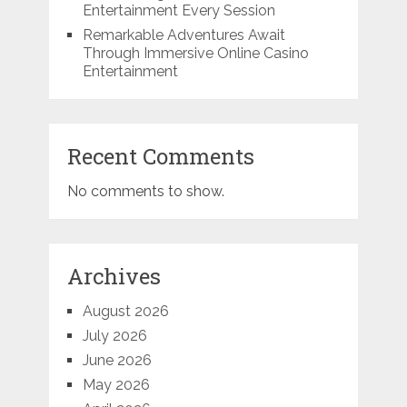
Entertainment Every Session
Remarkable Adventures Await
Through Immersive Online Casino
Entertainment
Recent Comments
No comments to show.
Archives
August 2026
July 2026
June 2026
May 2026