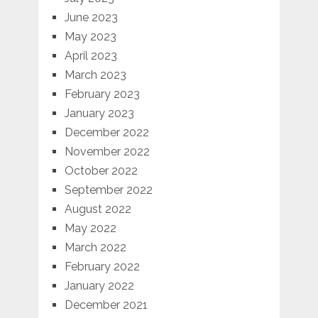
June 2023
May 2023
April 2023
March 2023
February 2023
January 2023
December 2022
November 2022
October 2022
September 2022
August 2022
May 2022
March 2022
February 2022
January 2022
December 2021