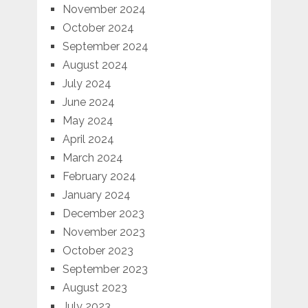
November 2024
October 2024
September 2024
August 2024
July 2024
June 2024
May 2024
April 2024
March 2024
February 2024
January 2024
December 2023
November 2023
October 2023
September 2023
August 2023
July 2023