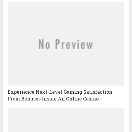
Experience Next-Level Gaming Satisfaction
From Bonuses Inside An Online Casino