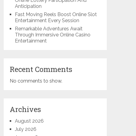
Online Lottery Participation And
Anticipation
Fast Moving Reels Boost Online Slot
Entertainment Every Session
Remarkable Adventures Await
Through Immersive Online Casino
Entertainment
Recent Comments
No comments to show.
Archives
August 2026
July 2026