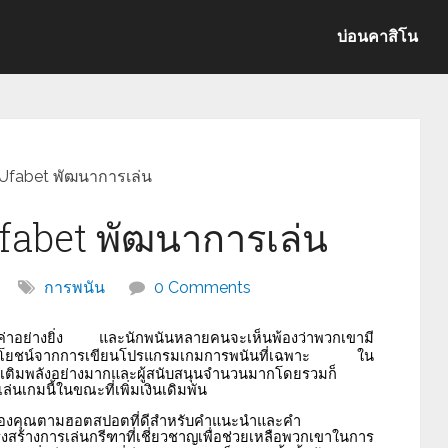
บ่อนคาสิโน
Ufabet พัฒนาการเล่น
fabet พัฒนาการเล่น
การพนัน
0 Comments
าอย่างยิ่ง
และนักพนันหลายคนจะเห็นพ้องว่าพวกเขามี
ระโยชน์จากการเขียนโปรแกรมเกมการพนันที่เฉพาะ
ใน
่เติมพลังอย่างมากและผู้สนับสนุนจำนวนมากโดยรวมก็
่นเกมนี้ในขณะที่เพิ่มเงินเดิมพัน
ของคุณตามฮอตสปอตที่ดีสำหรับคำแนะนำและคำ
รงสร้างการเล่นกรีฑาที่เชี่ยวชาญเพื่อช่วยเหลือพวกเขาในการ