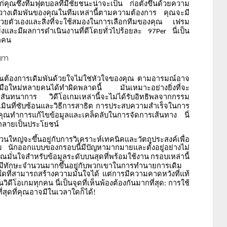
ก่คุณซึ่งทีมฟุตบอลที่มีชัยชนะน่าจะเป็น
ก่อตั้งขึ้นด้วยความ
วางเดิมพันของคุณในทีมเหล่านี้ตามความต้องการ
คุณจะมี
ด้วยตัวเองและสิ่งที่จะใช้สมองในการเลือกทีมของคุณ
เฟรม
งยิ่งและมีผลการดำเนินงานที่ดีโดยทั่วไปร้อยละ
นี่เป็น
97Per
ุกคน
คุณต้องการเดิมพันด้วยใจไม่ใช่หัวใจของคุณ
ตามอารมณ์อาจ
นมือใหม่หลายคนได้ทำผิดพลาดนี้
มันเหมาะอย่างยิ่งที่จะ
รมสันทนาการ
วิดีโอเกมเหล่านี้จะไม่ได้รับอิทธิพลจากกรรม
มินที่ซับซ้อนและวิธีการสาธิต
การประสบความสำเร็จในการ
ี่คุณทำการแก้ไขข้อมูลและเคล็ดลับในการจัดการเส้นทาง
นี่
ากลายเป็นประโยชน์
่วนใหญ่จะขึ้นอยู่กับการวิเคราะห์เทคนิคและวัตถุประสงค์เพื่อ
ม
นักออกแบบของกรอบนี้มีปัญหามากมายและตั้งอยู่อย่างไม่
ณมั่นใจสำหรับข้อมูลระดับบนสุดที่พร้อมใช้งาน
กรอบเหล่านี้
่มีทักษะจำนวนมากขึ้นอยู่กับพวกเขาในการทำนายการเดิม
ใดที่สามารถสร้างความมั่นใจได้
แต่การมีความคาดหวังที่แท้
นวิดีโอเกมทุกคน
นี่เป็นจุดที่เห็นพ้องต้องกันมากที่สุด
การใช้
:
ี่สุดที่คุณอาจมีในเวลาใดก็ได้
!