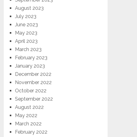
August 2023
July 2023
June 2023
May 2023
April 2023
March 2023
February 2023
January 2023
December 2022
November 2022
October 2022
September 2022
August 2022
May 2022
March 2022
February 2022