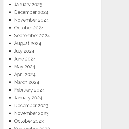
January 2025
December 2024
November 2024
October 2024
September 2024
August 2024
July 2024
June 2024
May 2024
April 2024
March 2024
February 2024
January 2024
December 2023
November 2023
October 2023
September 2023