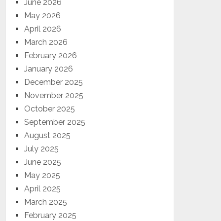
June 2026
May 2026
April 2026
March 2026
February 2026
January 2026
December 2025
November 2025
October 2025
September 2025
August 2025
July 2025
June 2025
May 2025
April 2025
March 2025
February 2025