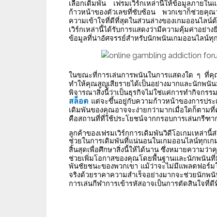
เลือกเดิมพัน
เฟรมเวิร์กเหล่านี้ให้ข้อมูลภายในแ
ก้าวหน้าของตัวเลขที่ซับซ้อน
พวกเขาก็ช่วยคุณ
ความเข้าใจที่ดีที่สุดในส่วนล่างของเกมออนไลน์
เวิร์กเหล่านี้ได้รับการแสดงว่ามีความคุ้มค่าอย่า
ข้อมูลที่น่าอัศจรรย์สำหรับนักพนันเกมออนไลน์ท
ในขณะที่การเล่นการพนันในการแสดงใด
ๆ
ที่
ทำให้คุณสูญเสียรายได้เป็นอย่างมากและนักพนั
พิจารณาสิ่งนี้ว่าเป็นธุรกิจไม่ใช่แค่การทำกิจกร
สล็อต
แต่จะขึ้นอยู่กับความก้าวหน้าของการประเ
เดิมพันของคุณอาจจะง่ายกว่ามากเมื่อใดก็ตามท
คือสถานที่ที่ใช้ประโยชน์จากกรอบการเล่นกรีฑ
ลูกค้าของเฟรมเวิร์กการเดิมพันวิดีโอเกมเหล่านี้ส
ช่วยในการเดิมพันที่แน่นอนในเกมออนไลน์ทุกเก
สิ้นสุดเพื่อศึกษาสิ่งนี้ให้ได้นาน
ซึ่งหมายความว่าคุ
ช่วยเพิ่มโอกาสของคุณโดยพื้นฐานและนักพนันที
พันชัยชนะของพวกเขา
แม้ว่าจะไม่มีแพลตฟอร์ม
จริงด้วยราคาความสำเร็จอย่างมากจะช่วยนักพนั
การเล่นกีฬาการเข้ารหัสอาจเป็นการตัดสินใจที่ดีท