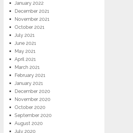
January 2022
December 2021
November 2021
October 2021
July 2021
June 2021
May 2021
April 2021
March 2021
February 2021
January 2021
December 2020
November 2020
October 2020
September 2020
August 2020
July 2020