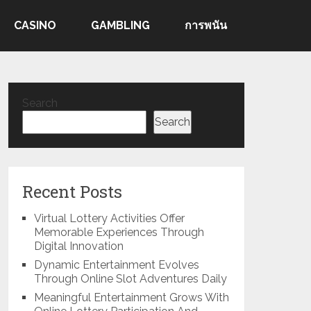
CASINO
GAMBLING
การพนัน
Search
Search
Recent Posts
Virtual Lottery Activities Offer
Memorable Experiences Through
Digital Innovation
Dynamic Entertainment Evolves
Through Online Slot Adventures Daily
Meaningful Entertainment Grows With