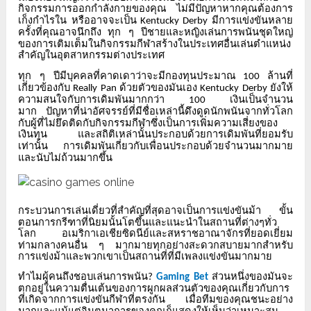
กิจกรรมการออกกำลังกายของคุณ
ไม่มีปัญหาหากคุณต้องการ
เก็งกำไรใน
หรืออาจจะเป็น
มีการแข่งขันหลาย
Kentucky Derby
ครั้งที่คุณอาจนึกถึง
ทุก
ๆ
ปีชายและหญิงเล่นการพนันชุดใหญ่
ของการเติมเต็มในกิจกรรมกีฬาสร้างในประเทศอื่นเล่นตำแหน่ง
สำคัญในอุตสาหกรรมต่างประเทศ
ทุก
ๆ
ปีมีบุคคลที่คาดเดาว่าจะมีกองทุนประมาณ
ล้านที่
100
เกี่ยวข้องกับ
ด้วยตัวของมันเอง
ยังให้
Really Pan
Kentucky Derby
ความสนใจกับการเดิมพันมากกว่า
เงินเป็นจำนวน
100
มาก
ปัญหาที่น่าอัศจรรย์ที่มีชื่อเหล่านี้ดึงดูดนักพนันจากทั่วโลก
กับผู้ที่ไม่ยึดติดกับกิจกรรมกีฬาซึ่งเป็นการเพิ่มความเสี่ยงของ
เงินทุน
และสถิติเหล่านั้นประกอบด้วยการเดิมพันที่ยอมรับ
เท่านั้น
การเดิมพันเกี่ยวกับเพื่อนประกอบด้วยจำนวนมากมาย
และนับไม่ถ้วนมากขึ้น
กระบวนการเล่นเดี่ยวที่สำคัญที่สุดอาจเป็นการแข่งขันม้า
ขั้น
ตอนการกรีฑาที่นิยมนั้นโตขึ้นและแนะนำในสถานที่ต่างๆทั่ว
โลก
อเมริกาเอเชียซิดนีย์และสหราชอาณาจักรที่ยอดเยี่ยม
ท่ามกลางคนอื่น
ๆ
มากมายทุกอย่างสะดวกสบายมากสำหรับ
การแข่งม้าและพวกเขาเป็นสถานที่ที่มีเพลงแข่งขันมากมาย
ทำไมผู้คนถึงชอบเล่นการพนัน
ส่วนหนึ่งของมันจะ
?
Gaming Bet
ตกอยู่ในความตื่นเต้นของการผูกผลส่วนตัวของคุณเกี่ยวกับการ
ที่เกิดจากการแข่งขันกีฬาที่ตรงกัน
เมื่อทีมของคุณชนะอย่าง
มากและแม้แต่จินตนาการของคุณก็แสดงให้เห็นว่าเหมาะสม