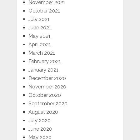
November 2021
October 2021
July 2021
June 2021
May 2021
April 2021
March 2021
February 2021
January 2021
December 2020
November 2020
October 2020
September 2020
August 2020
July 2020
June 2020
May 2020