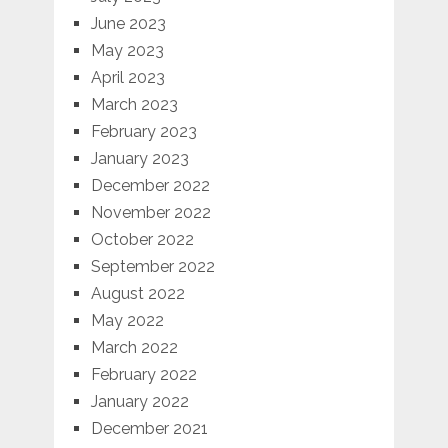
June 2023
May 2023
April 2023
March 2023
February 2023
January 2023
December 2022
November 2022
October 2022
September 2022
August 2022
May 2022
March 2022
February 2022
January 2022
December 2021