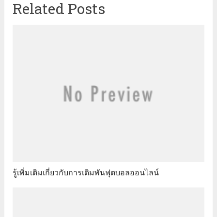
Related Posts
รู้เพิ่มเติมเกี่ยวกับการเดิมพันฟุตบอลออนไลน์