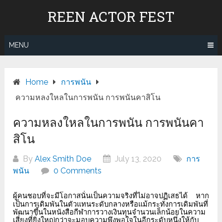
Skip
REEN ACTOR FEST
to
content
MENU
Home
การพนัน
ความหลงใหลในการพนัน การพนันคาสิโน
ความหลงใหลในการพนัน การพนันคา
สิโน
By
Alex Smith Doe
July 13, 2020
การ
พนัน
0 Comments
ผู้คนชอบที่จะมีโอกาสนั่นเป็นความจริงที่ไม่อาจปฏิเสธได้
หาก
เป็นการเดิมพันในตัวแทนระดับกลางหรือแม้กระทั่งการเดิมพันที่
พัฒนาขึ้นในหนังสือกีฬาการวางเงินทุนจำนวนเล็กน้อยในความ
เสี่ยงที่ยิ่งใหญ่กว่าจะมอบความพึงพอใจในอีกระดับหนึ่งให้กับ