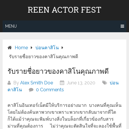
Skip
REEN ACTOR FEST
to
content
MENU
Home
บ่อนคาสิโน
รับรายชื่อยาวของคาสิโนคุณภาพดี
รับรายชื่อยาวของคาสิโนคุณภาพดี
By
Alex Smith Doe
June 13, 2020
บ่อน
คาสิโน
0 Comments
คาสิโนอินเทอร์เน็ตมีให้บริการอย่างมาก บางคนที่คุณเห็น
โดยไม่ต้องค้นหาพวกเขาเพราะพวกเขากลับมาจากที่ใด
ก็ได้แม้ว่าคุณจะพิมพ์บางสิ่งในบล็อกที่เกี่ยวข้องกับสาร
ม่านที่คุณต้องการ ไม่ว่าคุณจะตัดสินใจที่จะลองใช้พื้นที่