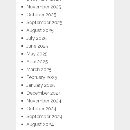
November 2025
October 2025
September 2025
August 2025
July 2025
June 2025
May 2025
April 2025
March 2025
February 2025
January 2025
December 2024
November 2024
October 2024
September 2024
August 2024