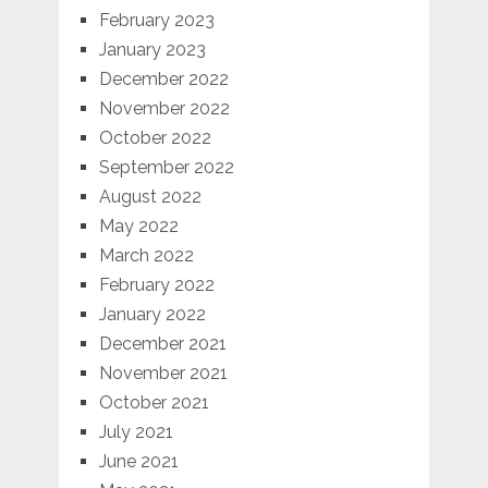
February 2023
January 2023
December 2022
November 2022
October 2022
September 2022
August 2022
May 2022
March 2022
February 2022
January 2022
December 2021
November 2021
October 2021
July 2021
June 2021