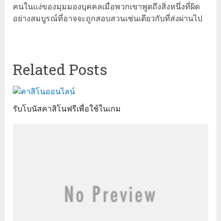
คนในแง่ของมุมมองบุคคลเมื่อพวกเขาพูดถึงสิ่งหนึ่งที่ผิด
อย่างสมบูรณ์ที่อาจจะถูกสอบสวนเช่นเดียวกับที่ส่งผ่านไป
Related Posts
รับโบนัสคาสิโนฟรีเพื่อใช้ในเกม