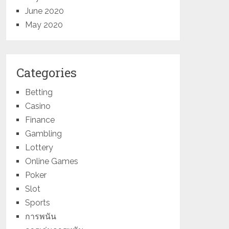
June 2020
May 2020
Categories
Betting
Casino
Finance
Gambling
Lottery
Online Games
Poker
Slot
Sports
การพนัน