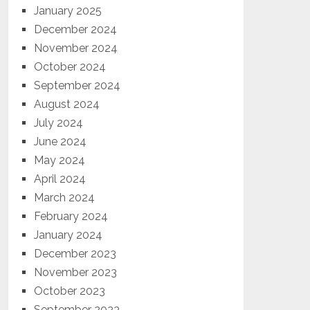
January 2025
December 2024
November 2024
October 2024
September 2024
August 2024
July 2024
June 2024
May 2024
April 2024
March 2024
February 2024
January 2024
December 2023
November 2023
October 2023
September 2023