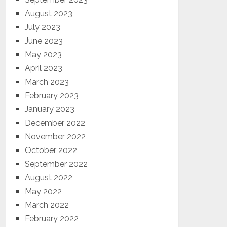
August 2023
July 2023
June 2023
May 2023
April 2023
March 2023
February 2023
January 2023
December 2022
November 2022
October 2022
September 2022
August 2022
May 2022
March 2022
February 2022