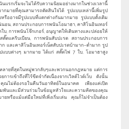
นแรกเริ่มจะไม่ได้รับความนิยมอย่างมากในช่วงเวลานี้
มากมายที่คุณสามารถตัดสินใจได้
รูปแบบเหล่านี้เพิ่มรูป
บบหรืออาจมีรูปแบบที่แตกต่างกันมากมาย
รูปแบบดั้งเดิม
,
,
น่นอน
สถานประกอบการพนันโอมาฮา
คาสิโนอินเทอร์
,
,
็ดใบ
การพนันโจ๊กเกอร์
อนุญาตให้เดินทางและปล่อยให้
,
ตั๊ดแคริบเบียน
การพนันสับปะรด
สถานประกอบการ
–
มาก
และคาสิโนอินเทอร์เน็ตสับปะรดบ้ามาก
ต่ำมาก
รูป
7
,
ูปแบบต่างๆ
มากมาย
ได้แก่
สตั๊ดไพ่
ใบ
โอมาฮาสูง
ร่หลายที่สุดในหมู่พวกลับๆและพวกนอกกฎหมาย
แต่การ
วยการเข้าถึงที่ไร้ขีดจำกัดเนื่องจากเวิลด์ไวด์เว็บ
ดังนั้น
คุณไม่ต้องรอในคืนวันอาทิตย์ในอนาคต
เพียงแค่เปิด
่นเดิมพันและมีส่วนร่วมในข้อมูลหัวใจและความคิดของคุณ
หรือแม้แต่มือใหม่ที่เพิ่งเริ่มเล่น
คุณก็ไม่จำเป็นต้อง