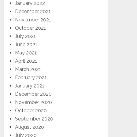
January 2022
December 2021
November 2021
October 2021
July 2021
June 2021
May 2021
April 2021
March 2021
February 2021
January 2021
December 2020
November 2020
October 2020
September 2020
August 2020
July 2020