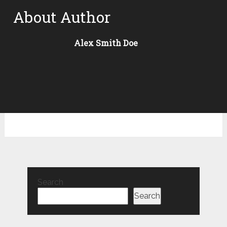
About Author
Alex Smith Doe
Search
Search