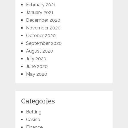
February 2021
January 2021
December 2020
November 2020
October 2020
September 2020
August 2020
July 2020
June 2020
May 2020
Categories
Betting
Casino
Finance