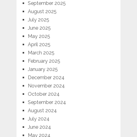
September 2025
August 2025
July 2025
June 2025
May 2025
April 2025
March 2025
February 2025
January 2025
December 2024
November 2024
October 2024
September 2024
August 2024
July 2024
June 2024
May 2024