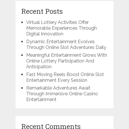
Recent Posts
Virtual Lottery Activities Offer
Memorable Experiences Through
Digital Innovation
Dynamic Entertainment Evolves
Through Online Slot Adventures Daily
Meaningful Entertainment Grows With
Online Lottery Participation And
Anticipation
Fast Moving Reels Boost Online Slot
Entertainment Every Session
Remarkable Adventures Await
Through Immersive Online Casino
Entertainment
Recent Comments