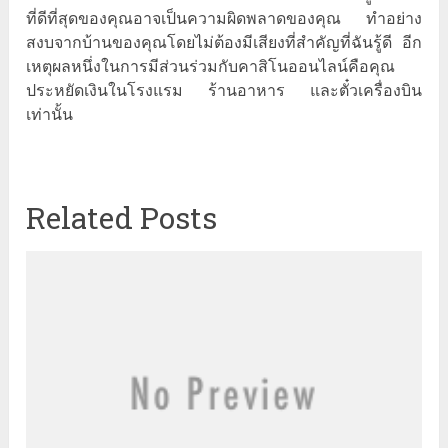
ที่ดีที่สุดของคุณอาจเป็นความผิดพลาดของคุณ ทำอย่าง
สงบจากบ้านของคุณโดยไม่ต้องมีเสียงที่สำคัญที่ฉันรู้ดี อีก
เหตุผลหนึ่งในการมีส่วนร่วมกับคาสิโนออนไลน์คือคุณ
ประหยัดเงินในโรงแรม ร้านอาหาร และตั๋วเครื่องบิน
เท่านั้น
Related Posts