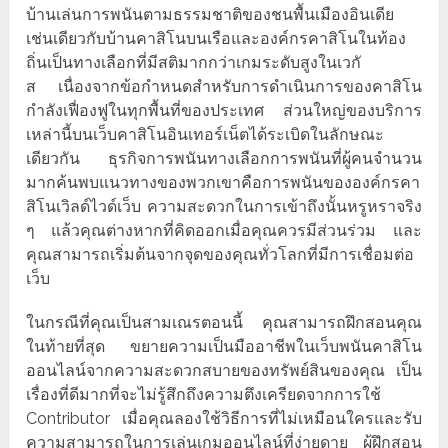
บ้านเล่นการพนันตามธรรมชาติของชนพื้นเมืองอินเดีย
เช่นเดียวกับบ้านคาสิโนบนเรือและองค์กรคาสิโนในท้อง
ถิ่นเป็นทางเลือกที่มีสติมากกว่าเกมระดับสูงในเวกั
ส เนื่องจากข้อกำหนดสำหรับการดำเนินการของคาสิโน
กำลังเฟื่องฟูในทุกพื้นที่ของประเทศ ส่วนใหญ่ของบริการ
เหล่านี้บนเว็บคาสิโนอินเทอร์เน็ตได้ระเบิดในลักษณะ
เดียวกัน ธุรกิจการพนันทางเลือกการพนันที่ผู้คนจำนวน
มากค้นพบแนวทางของพวกเขาคือการพนันขององค์กรคา
สิโนเวิลด์ไวด์เว็บ ความสะดวกในการเข้าถึงนั้นหรูหราจริง
ๆ แล้วคุณต่างหากที่คิดออกเมื่อคุณควรมีส่วนร่วม และ
คุณสามารถเริ่มต้นจากจุดของคุณทั่วโลกที่มีการเชื่อมต่อ
เว็บ
ในกรณีที่คุณเป็นสามเณรตอนนี้ คุณสามารถฝึกสอนคุณ
ในท้ายที่สุด ขยายความเป็นมืออาชีพในเว็บพนันคาสิโน
ออนไลน์จากความสะดวกสบายของทรัพย์สินของคุณ เป็น
เรื่องที่ดีมากที่จะไม่รู้สึกถึงความตึงเครียดจากการใช้
Contributor เมื่อคุณลองใช้วิธีการที่ไม่เหมือนใครและรับ
ความสามารถในการเล่นเกมออนไลน์ที่ง่ายดาย ผู้ฝึกสอน