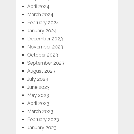
April 2024
March 2024
February 2024
January 2024
December 2023
November 2023
October 2023
September 2023
August 2023
July 2023
June 2023
May 2023
April 2023
March 2023
February 2023
January 2023